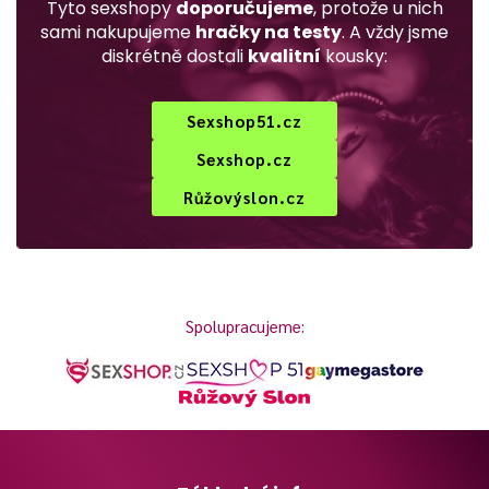
Tyto sexshopy
doporučujeme
, protože u nich
sami nakupujeme
hračky na testy
. A vždy jsme
diskrétně dostali
kvalitní
kousky:
Sexshop51.cz
Sexshop.cz
Růžovýslon.cz
Spolupracujeme: