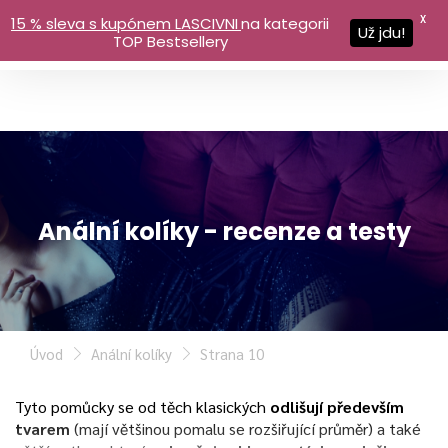
X
15 % sleva s kupónem LASCIVNI
na kategorii
Už jdu!
TOP Bestsellery
Anální kolíky - recenze a testy
Úvod
Anální kolíky
Strana 10
Tyto pomůcky se od těch klasických
odlišují především
tvarem
(mají většinou pomalu se rozšiřující průměr) a také