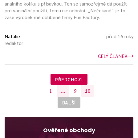
análního kolíku s přísavkou. Ten se samozřejmě dá použít
pro vaginální použití, tomu nic nebrání. „Nečekaně“ je to
zase výrobek mé oblíbené firmy Fun Factory.
Natálie
před 16 roky
redaktor
CELÝ ČLÁNEK
PŘEDCHOZÍ
1
…
9
10
DALŠÍ
Ověřené obchody