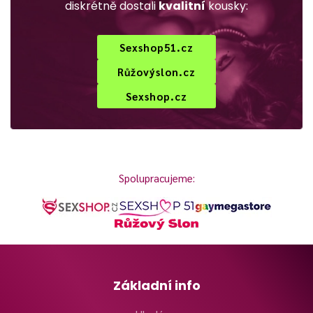
diskrétně dostali
kvalitní
kousky:
Sexshop51.cz
Růžovýslon.cz
Sexshop.cz
Spolupracujeme:
Základní info