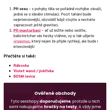
Při sexu
– s pohyby těla se pořádně rozhýbe závaží,
jedná se o ideální stimulaci. Pocit tahání bude
nejintenzivnější, obzvlášť když stojíte a necháte
zapracovat ještě gravitaci.
Při masturbaci
– ať už ležíte nebo sedíte,
ballstretcher vás hezky stáhne, vy si tak užijete
orgasmus
, který nejen že přijde rychleji, ale bude i
intenzivnější
Přečtěte si také:
Rákoska
Violet wand / jiskřivka
BDSM lavice
Ověřené obchody
Tyto sexshopy
doporučujeme
, protože u nich
sami nakupujeme
hračky na testy
. A vždy jsme