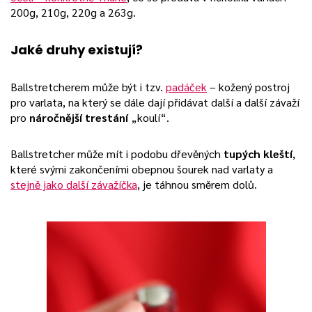
200g, 210g, 220g a 263g.
Jaké druhy existují?
Ballstretcherem může být i tzv.
padáček
– kožený postroj
pro varlata, na který se dále dají přidávat další a další závaží
pro
náročnější trestání
„koulí“.
Ballstretcher může mít i podobu dřevěných
tupých kleští
,
které svými zakončeními obepnou šourek nad varlaty a
stejně jako další závažíčka
, je táhnou směrem dolů.