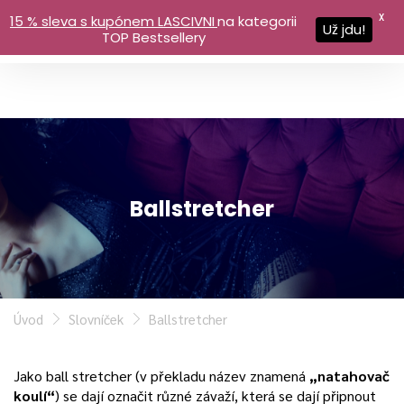
X
15 % sleva s kupónem LASCIVNI
na kategorii
Už jdu!
TOP Bestsellery
Ballstretcher
Úvod
Slovníček
Ballstretcher
Jako ball stretcher (v překladu název znamená
„natahovač
koulí“
) se dají označit různé závaží, která se dají připnout