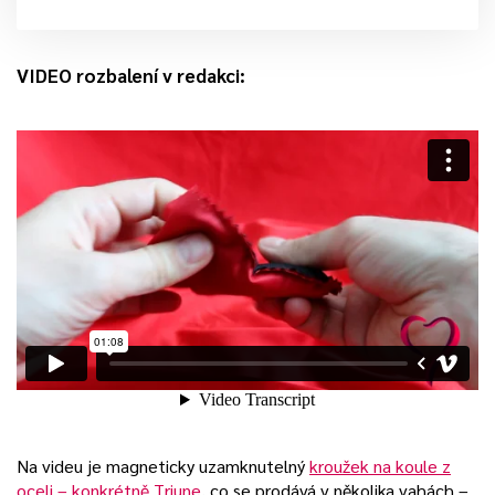
VIDEO rozbalení v redakci:
Na videu je magneticky uzamknutelný
kroužek na koule z
oceli – konkrétně Triune
, co se prodává v několika vahách –