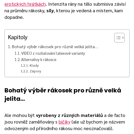
erotických hrátkách
. Intenzita rány na tělo submisiva závisí
na průměru rákosky,
síly
, kterou je vedená a místem, kam
dopadne.
Kapitoly
Bohatý výběr rákosek pro různě velká jelita…
VIDEO z rozbalování latexové varianty
Alternativy k rákosce
Klady
Zápory
Bohatý výběr rákosek pro různě velká
jelita…
Ale mohou být
vyrobeny z různých materiálů
a de facto
jsou rovněž zaměňovány s
bičíky
(ale už bychom je názvem
odvozeným od přírodního rákosu moc neoznačovali).