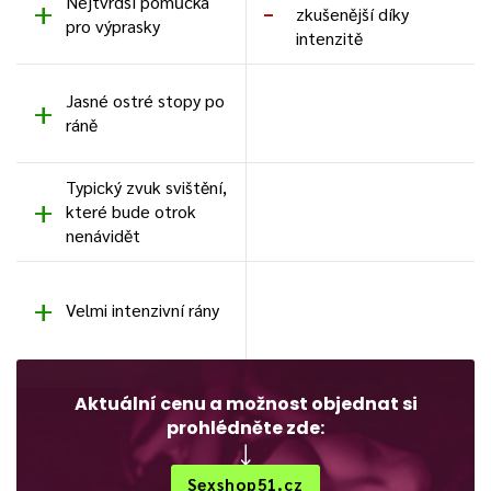
Nejtvrdší pomůcka
zkušenější díky
pro výprasky
intenzitě
Jasné ostré stopy po
ráně
Typický zvuk svištění,
které bude otrok
nenávidět
Velmi intenzivní rány
Aktuální cenu a možnost objednat si
prohlédněte zde:
Sexshop51.cz