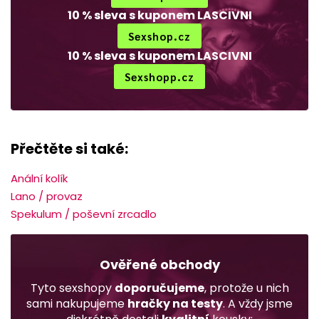
10 % sleva s kuponem LASCIVNI
Sexshop.cz
10 % sleva s kuponem LASCIVNI
Sexshopp.cz
Přečtěte si také:
Anální kolík
Lano / provaz
Spekulum / poševní zrcadlo
Ověřené obchody
Tyto sexshopy
doporučujeme
, protože u nich
sami nakupujeme
hračky na testy
. A vždy jsme