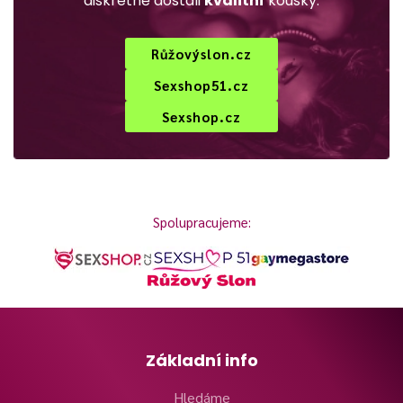
diskrétně dostali
kvalitní
kousky:
Růžovýslon.cz
Sexshop51.cz
Sexshop.cz
Spolupracujeme:
Základní info
Hledáme