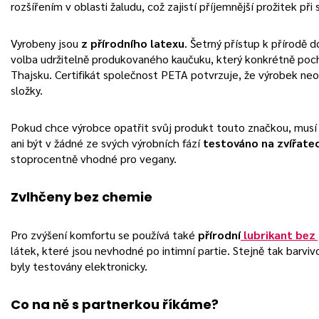
rozšířením v oblasti žaludu, což zajistí příjemnější prožitek při 
Vyrobeny jsou
z přírodního latexu
. Šetrný přístup k přírodě d
volba udržitelně produkovaného kaučuku, který konkrétně poc
Thajsku. Certifikát společnost PETA potvrzuje, že výrobek ne
složky.
Pokud chce výrobce opatřit svůj produkt touto značkou, musí z
ani být v žádné ze svých výrobních fází
testováno na zvířate
stoprocentně vhodné pro vegany.
Zvlhčeny bez chemie
Pro zvýšení komfortu se používá také
přírodní
lubrikant bez
látek, které jsou nevhodné po intimní partie. Stejně tak barviv
byly testovány elektronicky.
Co na ně s partnerkou říkáme?