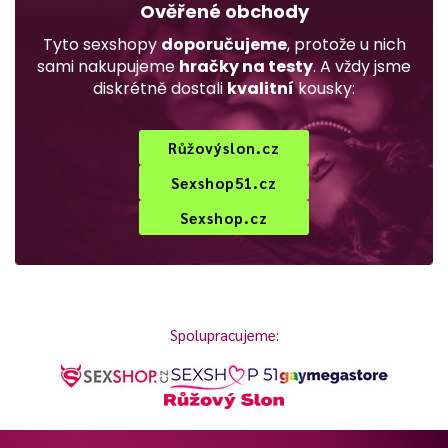
Ověřené obchody
Tyto sexshopy
doporučujeme
, protože u nich
sami nakupujeme
hračky na testy
. A vždy jsme
diskrétně dostali
kvalitní
kousky:
Růžovýslon.cz
Sexshop51.cz
Sexshop.cz
Spolupracujeme: