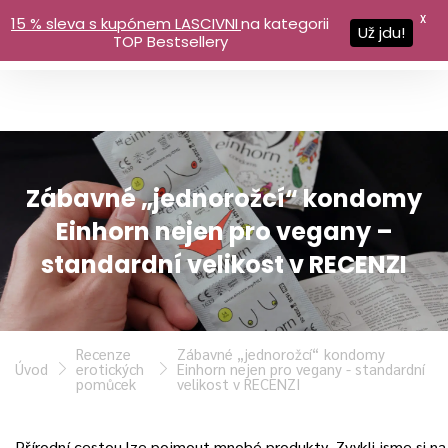
X
15 % sleva s kupónem LASCIVNI
na kategorii
Už jdu!
TOP Bestsellery
Zábavné „jednorožcí“ kondomy
Einhorn nejen pro vegany –
standardní velikost v RECENZI
Recenze
Zábavné „jednorožcí“ kondomy
Úvod
erotických
Einhorn nejen pro vegany - standardní
pomůcek
velikost v RECENZI
Přírodní cestou lze pojmout mnohé produkty. Zvykli jsme si na