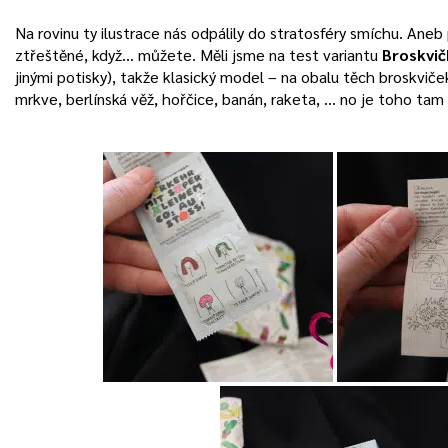
Na rovinu ty ilustrace nás odpálily do stratosféry smíchu. Aneb
ztřeštěné, když… můžete. Měli jsme na test variantu
Broskvič
jinými potisky), takže klasický model – na obalu těch broskviče
mrkve, berlínská věž, hořčice, banán, raketa, … no je toho ta