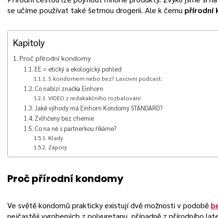
se učíme používat také šetrnou drogerii. Ale k čemu
přírodní
Kapitoly
Proč přírodní kondomy
EE = etický a ekologický pohled
S kondomem nebo bez? Lascivní podcast:
Co nabízí značka Einhorn
VIDEO z redakakčního rozbalování
Jaké výhody má Einhorn Kondomy STANDARD?
Zvlhčeny bez chemie
Co na ně s partnerkou říkáme?
Klady
Zápory
Proč přírodní kondomy
Ve světě kondomů prakticky existují dvě možnosti v podobě
b
nejčastěji vyrobených z polyuretanu, případně z přírodního lat