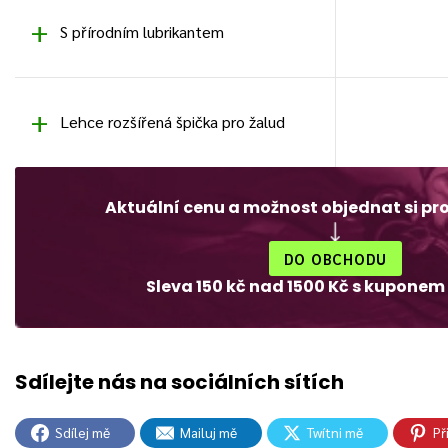
S přírodním lubrikantem
Lehce rozšířená špička pro žalud
Aktuální cenu a možnost objednat si pr
DO OBCHODU
Sleva 150 kč nad 1500 Kč s kuponem
Sdílej mě
Mailuj mě
Twítni mě
Př