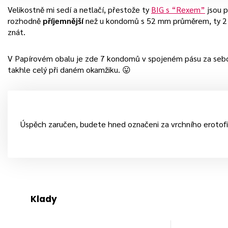
Velikostně mi sedí a netlačí, přestože ty
BIG s “Rexem”
jsou p
rozhodně
příjemnější
než u kondomů s 52 mm průměrem, ty 2
znát.
V Papírovém obalu je zde 7 kondomů v spojeném pásu za sebo
takhle celý při daném okamžiku. 😛
Úspěch zaručen, budete hned označeni za vrchního erotofi
Klady