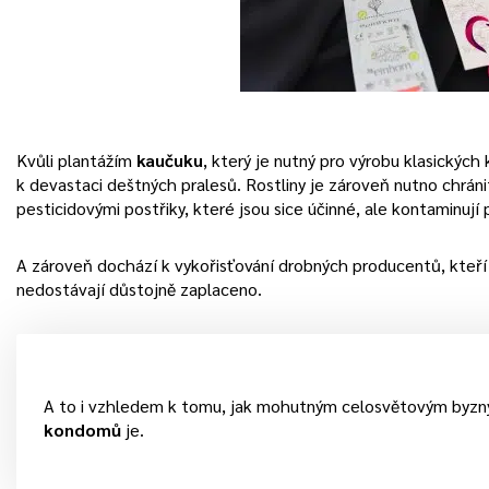
Kvůli plantážím
kaučuku
, který je nutný pro výrobu klasickýc
k devastaci deštných pralesů. Rostliny je zároveň nutno chráni
pesticidovými postřiky, které jsou sice účinné, ale kontaminují
A zároveň dochází k vykořisťování drobných producentů, kteří
nedostávají důstojně zaplaceno.
A to i vzhledem k tomu, jak mohutným celosvětovým byzn
kondomů
je.