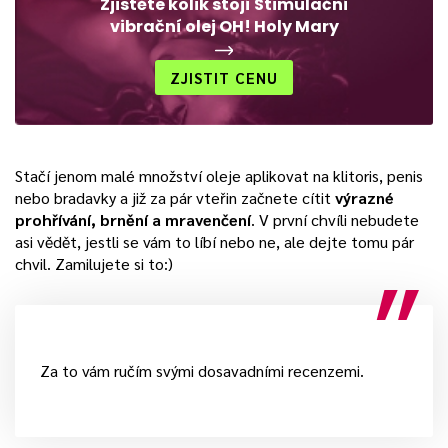
Zjistěte kolik stojí Stimulační
vibrační olej OH! Holy Mary
ZJISTIT CENU
Stačí jenom malé množství oleje aplikovat na klitoris, penis
nebo bradavky a již za pár vteřin začnete cítit
výrazné
prohřívání, brnění a mravenčení
. V první chvíli nebudete
asi vědět, jestli se vám to líbí nebo ne, ale dejte tomu pár
chvil. Zamilujete si to:)
Za to vám ručím svými dosavadními recenzemi.