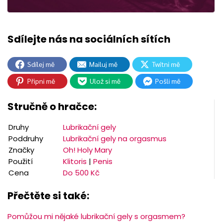
Sdílej mě
Mailuj mě
Twítni mě
Připni mě
Ulož si mě
Pošli mě
Stručně o hračce:
Druhy
Lubrikační gely
Poddruhy
Lubrikační gely na orgasmus
Značky
Oh! Holy Mary
Použití
Klitoris
|
Penis
Cena
Do 500 Kč
Přečtěte si také:
Pomůžou mi nějaké lubrikační gely s orgasmem?