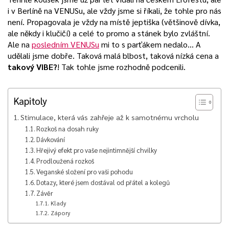
i v Berlíně na VENUSu, ale vždy jsme si říkali, že tohle pro nás
není. Propagovala je vždy na místě jeptiška (většinově dívka,
ale někdy i klučičí) a celé to promo a stánek bylo zvláštní.
Ale na
posledním VENUSu
mi to s parťákem nedalo… A
udělali jsme dobře. Taková malá blbost, taková nízká cena a
takový VIBE?
! Tak tohle jsme rozhodně podcenili.
Kapitoly
Stimulace, která vás zahřeje až k samotnému vrcholu
Rozkoš na dosah ruky
Dávkování
Hřejivý efekt pro vaše nejintimnější chvilky
Prodloužená rozkoš
Veganské složení pro vaši pohodu
Dotazy, které jsem dostával od přátel a kolegů
Závěr
Klady
Zápory