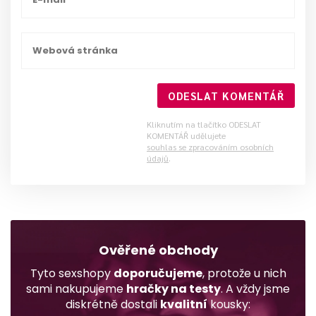
ODESLAT KOMENTÁŘ
Kliknutím na tlačítko ODESLAT
KOMENTÁŘ udělujete
souhlas se zpracováním osobních
údajů
.
Ověřené obchody
Tyto sexshopy
doporučujeme
, protože u nich
sami nakupujeme
hračky na testy
. A vždy jsme
diskrétně dostali
kvalitní
kousky: