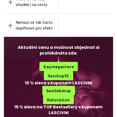
vhodné i na cesty
Nemusí se tak často
doplňovat pro efekt
Aktuální cenu a možnost objednat si
prohlédněte zde:
Gaymegastore
Sexshop51
10 % sleva s kuponem LASCIVNI
Sexíčekshop
Růžovýslon
15 % sleva na TOP Bestsellery s kuponem
LASCIVNI