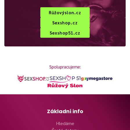
Růžovýslon.cz
Sexshop.cz
Sexshop51.cz
Spolupracujeme:
Základní info
Hledáme