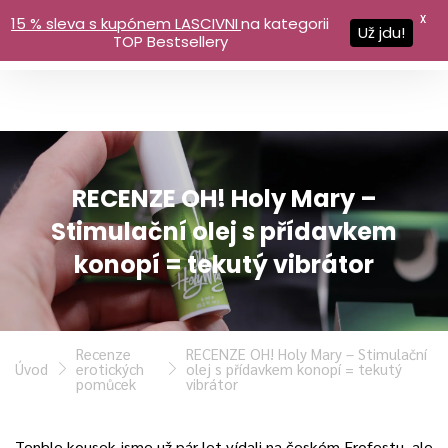
X
15 % sleva s kupónem LASCIVNI
na kategorii
Už jdu!
TOP Bestsellery
RECENZE OH! Holy Mary –
Stimulační olej s přídavkem
konopí = tekutý vibrátor
Recenze
RECENZE OH! Holy Mary – Stimulační
Úvod
erotických
olej s přídavkem konopí = tekutý
pomůcek
vibrátor
Tenhle kousek jsme už pár let vídali na českém Erofestu, ale