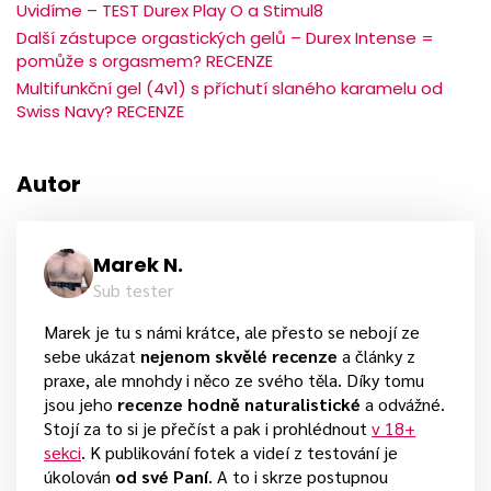
Uvidíme – TEST Durex Play O a Stimul8
Další zástupce orgastických gelů – Durex Intense =
pomůže s orgasmem? RECENZE
Multifunkční gel (4v1) s příchutí slaného karamelu od
Swiss Navy? RECENZE
Autor
Marek N.
Sub tester
Marek je tu s námi krátce, ale přesto se nebojí ze
sebe ukázat
nejenom skvělé recenze
a články z
praxe, ale mnohdy i něco ze svého těla. Díky tomu
jsou jeho
recenze hodně naturalistické
a odvážné.
Stojí za to si je přečíst a pak i prohlédnout
v 18+
sekci
. K publikování fotek a videí z testování je
úkolován
od své Paní
. A to i skrze postupnou