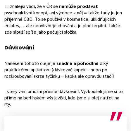
TI znalejší vědí, že v ČR se
nemůže prodávat
psychoaktivní konopí, ani výrobce z něj = takže tady je jen
příjemné CBD. To se používá v kosmetice, uklidňujících
edibles, … ale neovlivňuje chování a je plně legální. Takže
zde slouží spíše jako pečující složka.
Dávkování
Nanesení tohoto oleje je
snadné a pohodlné
díky
praktickému aplikátoru (dávkovač kapek – nebo po
rozšroubování skrze tyčinku = kapka ale opravdu stačí!
, který vám umožní přesné dávkování. Vyzkoušeli jsme si to
přímo na berlínském výstavišti, kde jsme si olej natřeli na
rty.