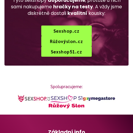
Tyto sexshopy
doporučujeme
, protože u nich
sami nakupujeme
hračky na testy
. A vždy jsme
diskrétně dostali
kvalitní
kousky:
Sexshop.cz
Růžovýslon.cz
Sexshop51.cz
Spolupracujeme:
Základní info