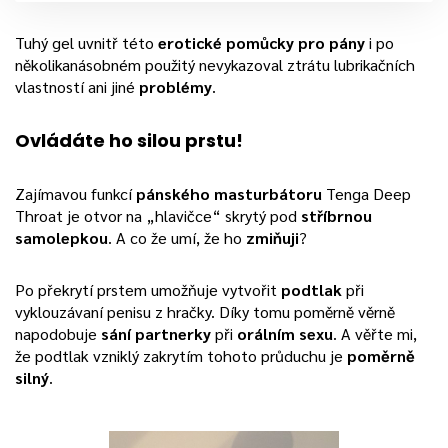
Tuhý gel uvnitř této
erotické pomůcky pro pány
i po
několikanásobném použitý nevykazoval ztrátu lubrikačních
vlastností ani jiné
problémy
.
Ovládáte ho silou prstu!
Zajímavou funkcí
pánského masturbátoru
Tenga Deep
Throat je otvor na „hlavičce“ skrytý pod
stříbrnou
samolepkou
. A co že umí, že ho
zmiňuji
?
Po překrytí prstem umožňuje vytvořit
podtlak
při
vyklouzávaní penisu z hračky. Díky tomu poměrně věrně
napodobuje
sání partnerky
při
orálním sexu
. A věřte mi,
že podtlak vzniklý zakrytím tohoto průduchu je
poměrně
silný
.