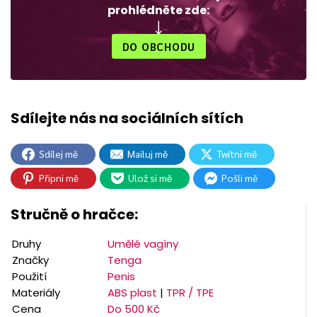
prohlédněte zde:
DO OBCHODU
Sdílej mě
Mailuj mě
Twítni mě
Připni mě
Ulož si mě
Pošli mě
Stručně o hračce:
Druhy
Umělé vagíny
Značky
Tenga
Použití
Penis
Materiály
ABS plast
|
TPR / TPE
Cena
Do 500 Kč