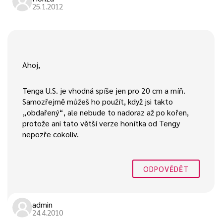
25.1.2012
Ahoj,
Tenga U.S. je vhodná spíše jen pro 20 cm a míň.
Samozřejmě můžeš ho použít, když jsi takto
„obdařený“, ale nebude to nadoraz až po kořen,
protože ani tato větší verze honítka od Tengy
nepozře cokoliv.
ODPOVĚDĚT
admin
24.4.2010