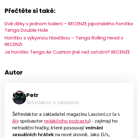
Přečtěte si také:
Dvě dírky v jednom balení – RECENZE japonského honítka
Tenga Double Hole
Honítko s výkyvnou hlavičkou – Tenga Rolling Head v
RECENZI
Je honítko Tenga Air Cushion jiné než ostatní? RECENZE
Autor
Petr
Šéfredaktor a zakladatel
Šéfredaktor a zakladatel magazínu Lascivní.cz (a s
Aly
spoluautor
redakčního podcastu
) - zajímají ho
netradiční hračky, které posouvají
vnímání
sexuálních hrátek
na nové úrovně. Jako D/s,