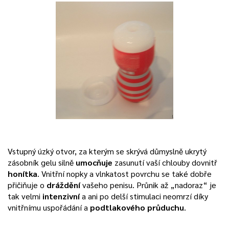
Vstupný úzký otvor, za kterým se skrývá důmyslně ukrytý
zásobník gelu silně
umocňuje
zasunutí vaší chlouby dovnitř
honítka
. Vnitřní nopky a vlnkatost povrchu se také dobře
přičiňuje o
dráždění
vašeho penisu. Průnik až „nadoraz“ je
tak velmi
intenzivní
a ani po delší stimulaci neomrzí díky
vnitřnímu uspořádání a
podtlakového průduchu
.