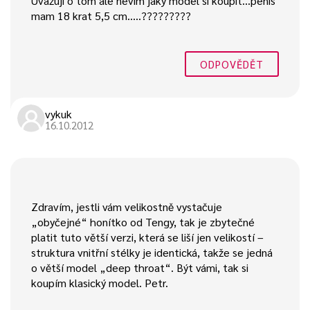
Uvažuji o tom ale nevim jaký model si koupit…penis
mam 18 krat 5,5 cm…..?????????
ODPOVĚDĚT
vykuk
16.10.2012
Zdravím, jestli vám velikostně vystačuje
„obyčejné“ honítko od Tengy, tak je zbytečné
platit tuto větší verzi, která se liší jen velikostí –
struktura vnitřní stélky je identická, takže se jedná
o větší model „deep throat“. Být vámi, tak si
koupím klasický model. Petr.