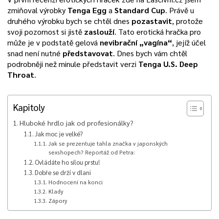
zmiňoval výrobky
Tenga Egg
a
Standard Cup
. Právě u
druhého výrobku bych se chtěl dnes
pozastavit
, protože
svoji pozornost si jistě
zaslouží
. Tato erotická hračka pro
může je v podstatě gelová
nevibrační „vagína“
, jejíž účel
snad není nutné
představovat
. Dnes bych vám chtěl
podrobněji než minule představit verzi
Tenga U.S. Deep
Throat
.
Kapitoly
Hluboké hrdlo jak od profesionálky?
Jak moc je velké?
Jak se prezentuje tahla značka v japonských
sexshopech? Reportáž od Petra:
Ovládáte ho silou prstu!
Dobře se drží v dlani
Hodnocení na konci
Klady
Zápory