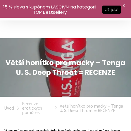
X
15 % sleva s kupónem LASCIVNI
na kategorii
Už jdu!
TOP Bestsellery
Větší honítko pro macky – Tenga
U. S. Deep Throat = RECENZE
Recenze
Větší honítko pro macky – Tenga
Úvod
erotických
U. S. Deep Throat = RECENZE
pomůcek
V první recenzi erotických hraček zde na Lascivní.cz jsem