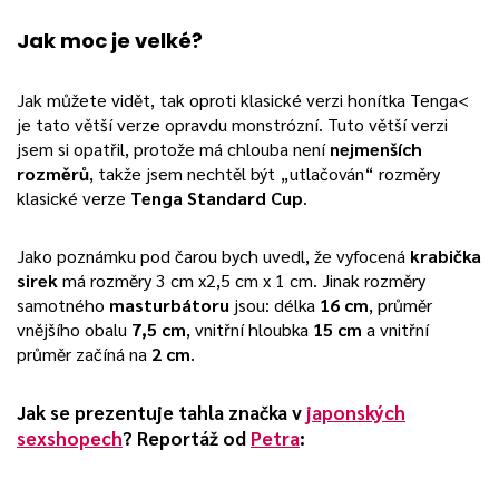
Jak moc je velké?
Jak můžete vidět, tak oproti klasické verzi honítka Tenga<
je tato větší verze opravdu monstrózní. Tuto větší verzi
jsem si opatřil, protože má chlouba není
nejmenších
rozměrů
, takže jsem nechtěl být „utlačován“ rozměry
klasické verze
Tenga Standard Cup
.
Jako poznámku pod čarou bych uvedl, že vyfocená
krabička
sirek
má rozměry 3 cm x2,5 cm x 1 cm. Jinak rozměry
samotného
masturbátoru
jsou: délka
16 cm
, průměr
vnějšího obalu
7,5 cm
, vnitřní hloubka
15 cm
a vnitřní
průměr začíná na
2 cm
.
Jak se prezentuje tahla značka v
japonských
sexshopech
? Reportáž od
Petra
: