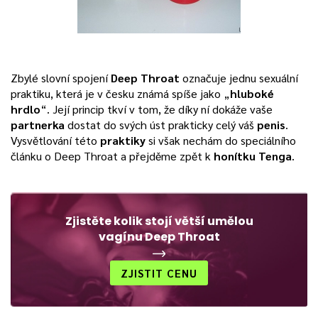
Zbylé slovní spojení
Deep Throat
označuje jednu sexuální
praktiku, která je v česku známá spíše jako „
hluboké
hrdlo
“. Její princip tkví v tom, že díky ní dokáže vaše
partnerka
dostat do svých úst prakticky celý váš
penis
.
Vysvětlování této
praktiky
si však nechám do speciálního
článku o Deep Throat a přejděme zpět k
honítku Tenga
.
Zjistěte kolik stojí větší umělou
vagínu Deep Throat
ZJISTIT CENU