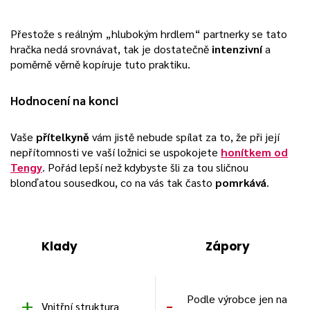
Přestože s reálným „hlubokým hrdlem“ partnerky se tato
hračka nedá srovnávat, tak je dostatečně
intenzivní
a
poměrně věrně kopíruje tuto praktiku.
Hodnocení na konci
Vaše
přítelkyně
vám jistě nebude spílat za to, že při její
nepřítomnosti ve vaší ložnici se uspokojete
honítkem od
Tengy
. Pořád lepší než kdybyste šli za tou sličnou
blonďatou sousedkou, co na vás tak často
pomrkává
.
Klady
Zápory
Podle výrobce jen na
Vnitřní struktura