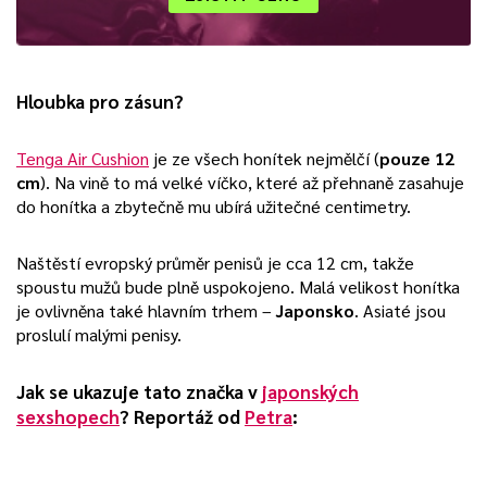
Hloubka pro zásun?
Tenga Air Cushion
je ze všech honítek nejmělčí (
pouze 12
cm
). Na vině to má velké víčko, které až přehnaně zasahuje
do honítka a zbytečně mu ubírá užitečné centimetry.
Naštěstí evropský průměr penisů je cca 12 cm, takže
spoustu mužů bude plně uspokojeno. Malá velikost honítka
je ovlivněna také hlavním trhem –
Japonsko
. Asiaté jsou
proslulí malými penisy.
Jak se ukazuje tato značka v
japonských
sexshopech
? Reportáž od
Petra
: