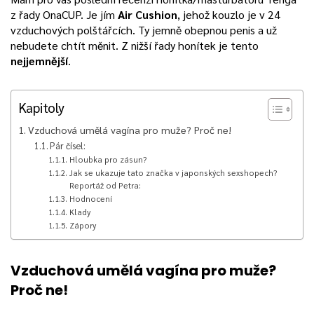
z řady OnaCUP. Je jím
Air Cushion
, jehož kouzlo je v 24
vzduchových polštářcích. Ty jemně obepnou penis a už
nebudete chtít měnit. Z nižší řady honítek je tento
nejjemnější
.
Kapitoly
Vzduchová umělá vagína pro muže? Proč ne!
Pár čísel:
Hloubka pro zásun?
Jak se ukazuje tato značka v japonských sexshopech?
Reportáž od Petra:
Hodnocení
Klady
Zápory
Vzduchová umělá vagína pro muže?
Proč ne!