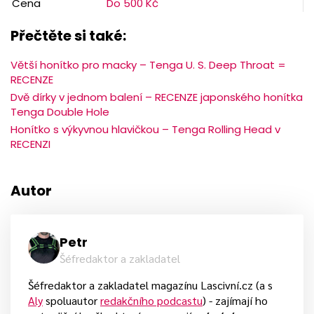
Cena
Do 500 Kč
Přečtěte si také:
Větší honítko pro macky – Tenga U. S. Deep Throat =
RECENZE
Dvě dírky v jednom balení – RECENZE japonského honítka
Tenga Double Hole
Honítko s výkyvnou hlavičkou – Tenga Rolling Head v
RECENZI
Autor
Petr
Šéfredaktor a zakladatel
Šéfredaktor a zakladatel magazínu Lascivní.cz (a s
Aly
spoluautor
redakčního podcastu
) - zajímají ho