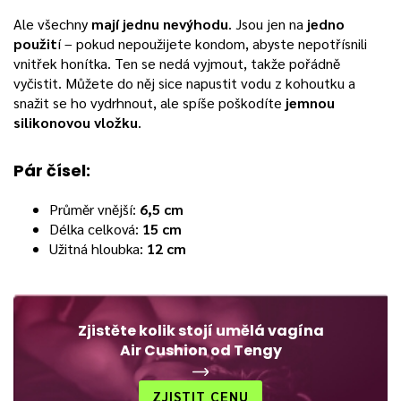
Ale všechny
mají jednu nevýhodu
. Jsou jen na
jedno
použit
í – pokud nepoužijete kondom, abyste nepotřísnili
vnitřek honítka. Ten se nedá vyjmout, takže pořádně
vyčistit. Můžete do něj sice napustit vodu z kohoutku a
snažit se ho vydrhnout, ale spíše poškodíte
jemnou
silikonovou vložku
.
Pár čísel:
Průměr vnější:
6,5 cm
Délka celková:
15 cm
Užitná hloubka:
12 cm
Zjistěte kolik stojí umělá vagína
Air Cushion od Tengy
ZJISTIT CENU