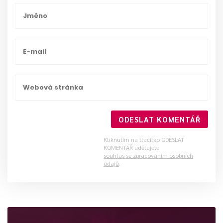
ODESLAT KOMENTÁŘ
Kliknutím na tlačítko ODESLAT
KOMENTÁŘ udělujete
souhlas se zpracováním osobních
údajů
.