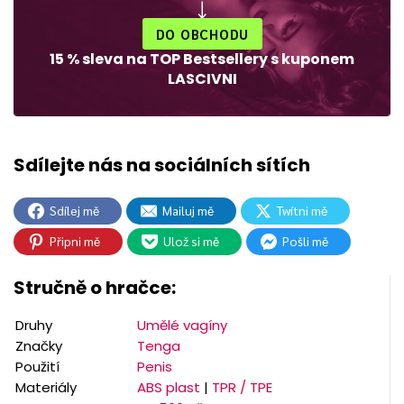
DO OBCHODU
15 % sleva na TOP Bestsellery s kuponem
LASCIVNI
Sdílej mě
Mailuj mě
Twítni mě
Připni mě
Ulož si mě
Pošli mě
Stručně o hračce:
Druhy
Umělé vagíny
Značky
Tenga
Použití
Penis
Materiály
ABS plast
|
TPR / TPE