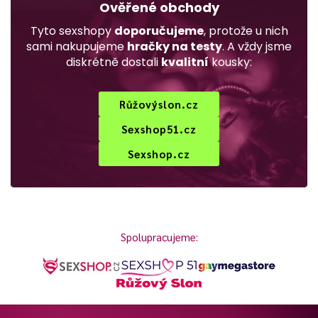
Ověřené obchody
Tyto sexshopy
doporučujeme
, protože u nich
sami nakupujeme
hračky na testy
. A vždy jsme
diskrétně dostali
kvalitní
kousky:
Růžovýslon.cz
Sexshop51.cz
Sexshop.cz
Spolupracujeme: