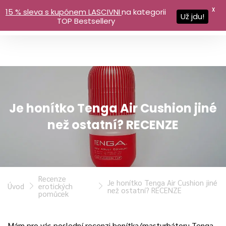
X
15 % sleva s kupónem LASCIVNI
na kategorii
Už jdu!
TOP Bestsellery
Je honítko Tenga Air Cushion jiné
než ostatní? RECENZE
Recenze
Je honítko Tenga Air Cushion jiné
Úvod
erotických
než ostatní? RECENZE
pomůcek
Mám pro vás poslední recenzi honítka/masturbátoru Tenga