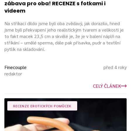
zábava pro oba! RECENZE s fotkami i
videem
Na stříkací dildo jsme byli oba zvědavý, jak dorazilo, hned
jsme byli překvapení jeho realistickým tvarem a velikosti je
to fakt macek 23,5 cm a skvělé je, že je v balení náplň na
stříkání – umělé sperma, dále pak přísavka, pudr a textilní
pytlík na skladování.
Finecouple
před 4 roky
redaktor
CELÝ ČLÁNEK
RECENZE EROTICKÝCH POMŮCEK