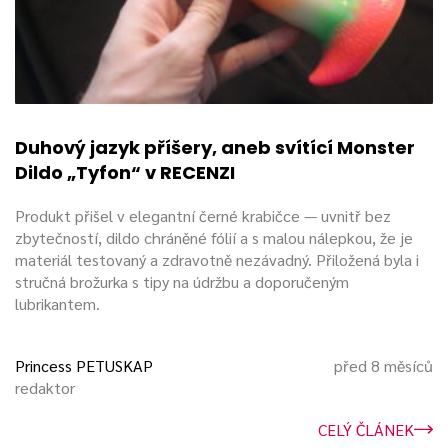
Duhový jazyk příšery, aneb svítící Monster
Dildo „Tyfon“ v RECENZI
Produkt přišel v elegantní černé krabičce — uvnitř bez
zbytečností, dildo chráněné fólií a s malou nálepkou, že je
materiál testovaný a zdravotně nezávadný. Přiložená byla i
stručná brožurka s tipy na údržbu a doporučeným
lubrikantem.
Princess PETUSKAP
před 8 měsíců
redaktor
CELÝ ČLÁNEK