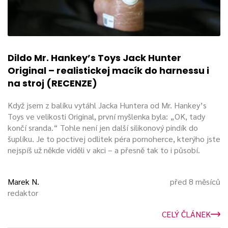
Dildo Mr. Hankey’s Toys Jack Hunter
Original – realistickej macík do harnessu i
na stroj (RECENZE)
Když jsem z balíku vytáhl Jacka Huntera od Mr. Hankey’s
Toys ve velikosti Original, první myšlenka byla: „OK, tady
končí sranda.“ Tohle není jen další silikonový pindík do
šuplíku. Je to poctivej odlitek péra pornoherce, kterýho jste
nejspíš už někde viděli v akci – a přesně tak to i působí.
Marek N.
před 8 měsíců
redaktor
CELÝ ČLÁNEK