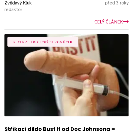
Zvědavý Kluk
před 3 roky
redaktor
CELÝ ČLÁNEK
RECENZE EROTICKÝCH POMŮCEK
Stříkací dildo Bust It od Doc Johnsona =