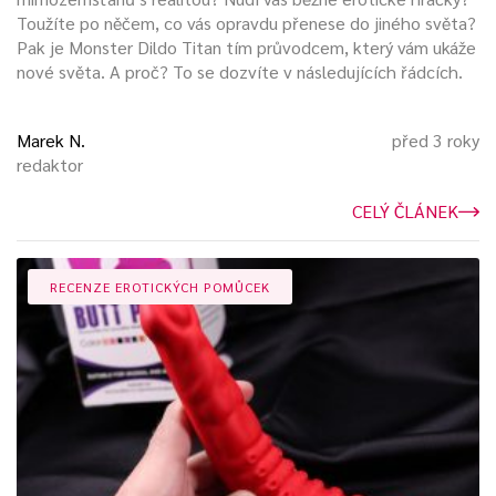
Toužíte po něčem, co vás opravdu přenese do jiného světa?
Pak je Monster Dildo Titan tím průvodcem, který vám ukáže
nové světa. A proč? To se dozvíte v následujících řádcích.
Marek N.
před 3 roky
redaktor
CELÝ ČLÁNEK
RECENZE EROTICKÝCH POMŮCEK