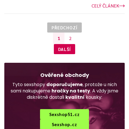
CELÝ ČLÁNEK
PŘEDCHOZÍ
1
2
DALŠÍ
Ověřené obchody
Tyto sexshopy
doporučujeme
, protože u nich
sami nakupujeme
hračky na testy
. A vždy jsme
diskrétně dostali
kvalitní
kousky:
Sexshop51.cz
Sexshop.cz