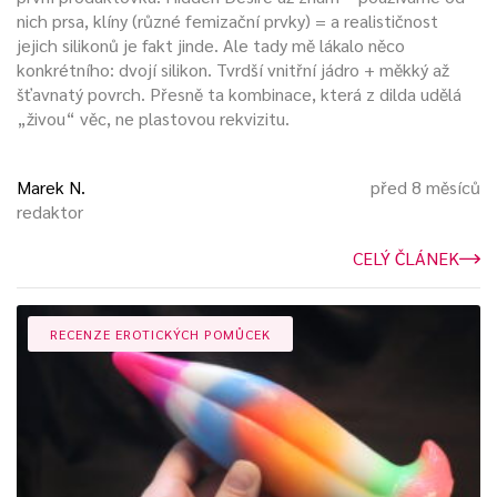
nich prsa, klíny (různé femizační prvky) = a realističnost
jejich silikonů je fakt jinde. Ale tady mě lákalo něco
konkrétního: dvojí silikon. Tvrdší vnitřní jádro + měkký až
šťavnatý povrch. Přesně ta kombinace, která z dilda udělá
„živou“ věc, ne plastovou rekvizitu.
Marek N.
před 8 měsíců
redaktor
CELÝ ČLÁNEK
RECENZE EROTICKÝCH POMŮCEK