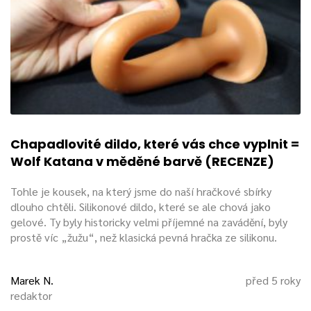
Chapadlovité dildo, které vás chce vyplnit =
Wolf Katana v měděné barvě (RECENZE)
Tohle je kousek, na který jsme do naší hračkové sbírky
dlouho chtěli. Silikonové dildo, které se ale chová jako
gelové. Ty byly historicky velmi příjemné na zavádění, byly
prostě víc „žužu“, než klasická pevná hračka ze silikonu.
Marek N.
před 5 roky
redaktor