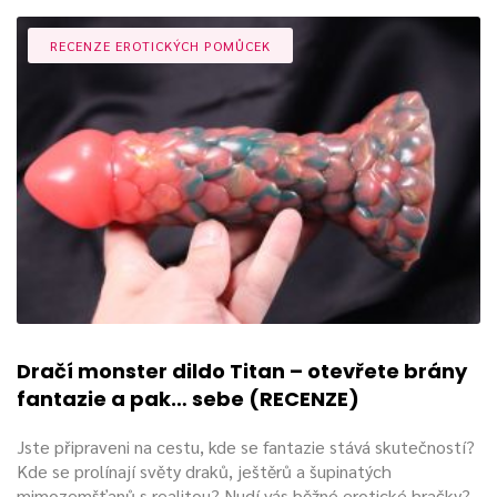
RECENZE EROTICKÝCH POMŮCEK
Dračí monster dildo Titan – otevřete brány
fantazie a pak… sebe (RECENZE)
Jste připraveni na cestu, kde se fantazie stává skutečností?
Kde se prolínají světy draků, ještěrů a šupinatých
mimozemšťanů s realitou? Nudí vás běžné erotické hračky?