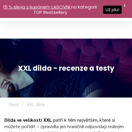
X
15 % sleva s kupónem LASCIVNI
na kategorii
Už jdu!
TOP Bestsellery
XXL dilda - recenze a testy
Úvod
XXL dilda
Dilda ve velikosti XXL
patří k těm největším, které si
můžete pořídit – zpravidla jen hraničně odpovídají reálným