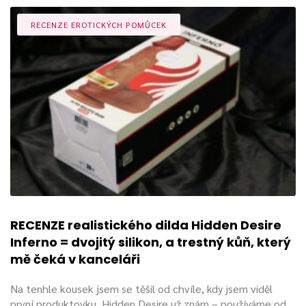
RECENZE EROTICKÝCH POMŮCEK
RECENZE realistického dilda Hidden Desire
Inferno = dvojitý silikon, a trestný kůň, který
mě čeká v kanceláři
Na tenhle kousek jsem se těšil od chvíle, kdy jsem viděl
první produktovku. Hidden Desire už znám – používáme od