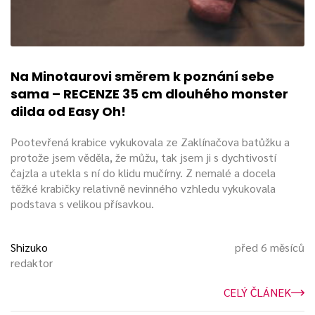
Na Minotaurovi směrem k poznání sebe
sama – RECENZE 35 cm dlouhého monster
dilda od Easy Oh!
Pootevřená krabice vykukovala ze Zaklínačova batůžku a
protože jsem věděla, že můžu, tak jsem ji s dychtivostí
čajzla a utekla s ní do klidu mučírny. Z nemalé a docela
těžké krabičky relativně nevinného vzhledu vykukovala
podstava s velikou přísavkou.
Shizuko
před 6 měsíců
redaktor
CELÝ ČLÁNEK