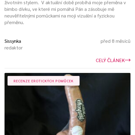
životním stylem. V aktuální době probíhá moje přeměna v
bimbo dívku, ve které mi pomáhá Pán a zásobuje mě
neuvěřitelnými pomůckami na moji vizuální a fyzickou
přeměnu.
Sissynka
před 8 měsíců
redaktor
CELÝ ČLÁNEK
RECENZE EROTICKÝCH POMŮCEK