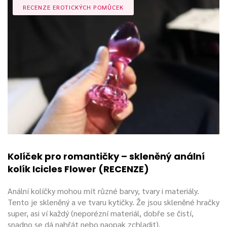
RECENZE EROTICKÝCH POMŮCEK
Kolíček pro romantičky – skleněný anální
kolík Icicles Flower (RECENZE)
Anální kolíčky mohou mít různé barvy, tvary i materiály.
Tento je skleněný a ve tvaru kytičky. Že jsou skleněné hračky
super, asi ví každý (neporézní materiál, dobře se čistí,
snadno se dá nahřát nebo naopak zchladit).