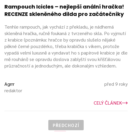
Rampouch Icicles – nejlepší anální hračka!
RECENZE skleněného dilda pro začátečníky
Tenhle rampouch, jak vychází z překladu, je nádherná
skleněná hračka, ručně foukaná z tvrzeného skla. Po vyjmutí
z krabice (poznámka: hračce by opravdu slušelo nějaké
pěkné černé pouzdérko, třeba krabička s víkem, protože
vypadá velmi luxusně a vyndavat ho s papírové krabice je dle
mě rouhání) se opravdu doslova zablyští svou křišťálovou
průzračností a jednoduchým, ale dokonalým vzhledem.
Agrrr
před 9 roky
redaktor
CELÝ ČLÁNEK
PŘEDCHOZÍ