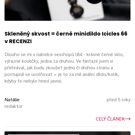
Skleněný skvost = černé minidildo Icicles 66
v RECENZI
Dlouho se mi v nabídce sexshopů líbil - krásné černé sklo,
výrazné kouličky, jedna za druhou. Ve fantazii jsem si
přehrával, jak budu zkoušet jednu či druhou stranu a
postupně se uvolňovat = je to za mě anální dildo/kolík,
kdyby to nebylo hned jasné.
Natálie
před 5 roky
redaktor
CELÝ ČLÁNEK