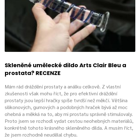
Skleněné umělecké dildo Arts Clair Bleu a
prostata? RECENZE
Mám rád dráždění prostaty a análku celkově. Z vlastní
zkušenosti však mohu říct, že pro efektivní dráždění
prostaty jsou lepší hračky spíše tvrdší než měkčí. Většina
silikonových, gumových a podobných hraček bývá až moc
ohebná a měkká na to, aby mi prostatu správně stimulovaly.
Proto jsem se rozhodl vydat cestou neohebných materiálů,
konkrétně tohoto krásného skleněného dilda. A musím říct,
že jsem rozhodně neudělal chybu.