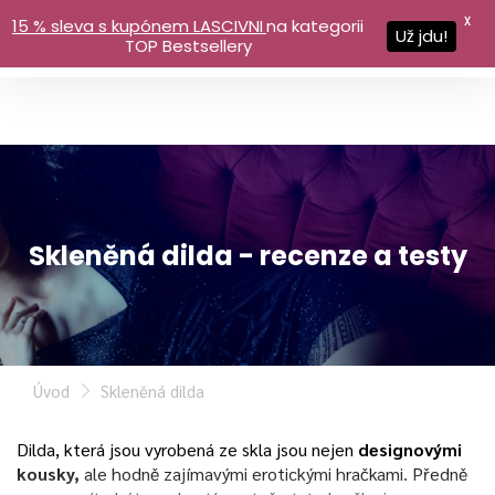
X
15 % sleva s kupónem LASCIVNI
na kategorii
Už jdu!
TOP Bestsellery
Skleněná dilda - recenze a testy
Úvod
Skleněná dilda
Dilda, která jsou vyrobená ze skla jsou nejen
designovými
kousky,
ale hodně zajímavými erotickými hračkami. Předně