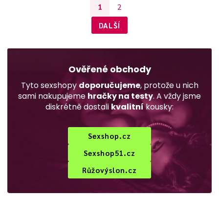
1
2
DALŠÍ
Ověřené obchody
Tyto sexshopy
doporučujeme
, protože u nich
sami nakupujeme
hračky na testy
. A vždy jsme
diskrétně dostali
kvalitní
kousky:
Sexshop.cz
Sexshop51.cz
Růžovýslon.cz