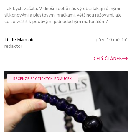
Tak bych začala. V dnešní době nás výrobci lákají různými
silikonovými a plastovými hračkami, většinou růžovými, ale
co se vrátit k poctivým, jednoduchým materiálům?
Little Marmaid
před 10 měsíců
redaktor
CELÝ ČLÁNEK
RECENZE EROTICKÝCH POMŮCEK