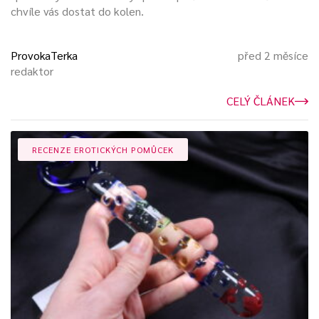
chvíle vás dostat do kolen.
ProvokaTerka
před 2 měsíce
redaktor
CELÝ ČLÁNEK
RECENZE EROTICKÝCH POMŮCEK