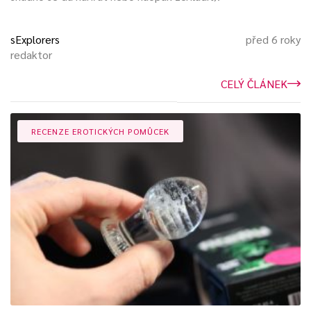
sExplorers
před 6 roky
redaktor
CELÝ ČLÁNEK
RECENZE EROTICKÝCH POMŮCEK