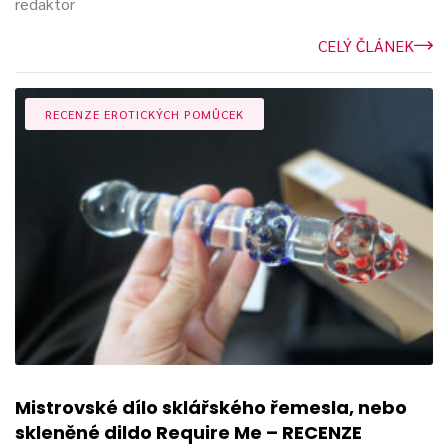
redaktor
CELÝ ČLÁNEK
RECENZE EROTICKÝCH POMŮCEK
Mistrovské dílo sklářského řemesla, nebo
skleněné dildo Require Me – RECENZE