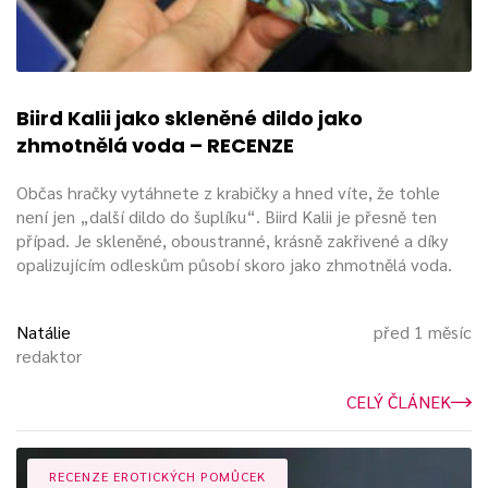
Jaké jsou výhody a nevýhody dalších
druhů? Více vědí
Aly
a
Petr
:
Biird Kalii jako skleněné dildo jako
zhmotnělá voda – RECENZE
Občas hračky vytáhnete z krabičky a hned víte, že tohle
není jen „další dildo do šuplíku“. Biird Kalii je přesně ten
případ. Je skleněné, oboustranné, krásně zakřivené a díky
opalizujícím odleskům působí skoro jako zhmotnělá voda.
Natálie
před 1 měsíc
redaktor
CELÝ ČLÁNEK
RECENZE EROTICKÝCH POMŮCEK