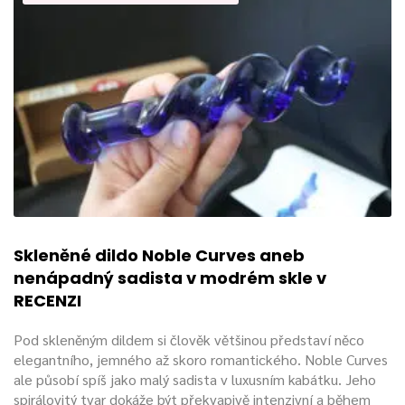
Skleněné dildo Noble Curves aneb
nenápadný sadista v modrém skle v
RECENZI
Pod skleněným dildem si člověk většinou představí něco
elegantního, jemného až skoro romantického. Noble Curves
ale působí spíš jako malý sadista v luxusním kabátku. Jeho
spirálovitý tvar dokáže být překvapivě intenzivní a během