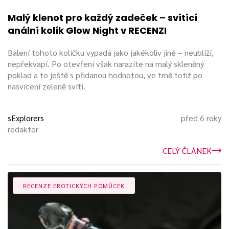
Malý klenot pro každý zadeček – svítící
anální kolík Glow Night v RECENZI
Balení tohoto kolíčku vypadá jako jakékoliv jiné – neublíží,
nepřekvapí. Po otevření však narazíte na malý skleněný
poklad a to ještě s přidanou hodnotou, ve tmě totiž po
nasvícení zeleně svítí.
sExplorers
před 6 roky
redaktor
CELÝ ČLÁNEK
RECENZE EROTICKÝCH POMŮCEK