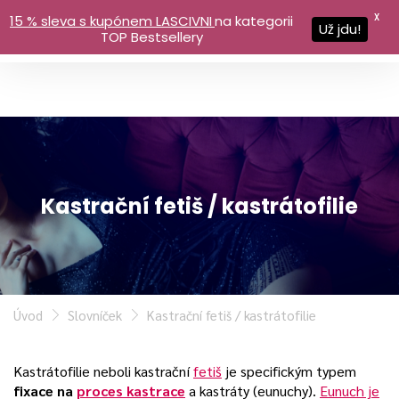
X
15 % sleva s kupónem LASCIVNI
na kategorii
Už jdu!
TOP Bestsellery
Kastrační fetiš / kastrátofilie
Úvod
Slovníček
Kastrační fetiš / kastrátofilie
Kastrátofilie neboli kastrační
fetiš
je specifickým typem
fixace na
proces kastrace
a kastráty (eunuchy).
Eunuch je