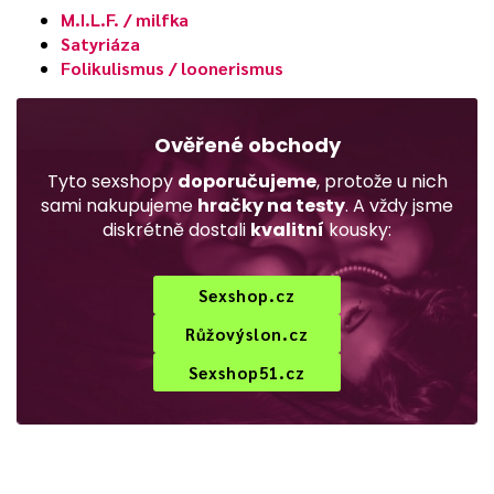
M.I.L.F. / milfka
Satyriáza
Folikulismus / loonerismus
Ověřené obchody
Tyto sexshopy
doporučujeme
, protože u nich
sami nakupujeme
hračky na testy
. A vždy jsme
diskrétně dostali
kvalitní
kousky:
Sexshop.cz
Růžovýslon.cz
Sexshop51.cz