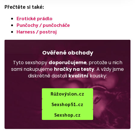
Přečtěte si také:
Erotické prádlo
Punčochy / punčocháče
Harness / postroj
Ověřené obchody
Tyto sexshopy
doporučujeme
, protože u nich
sami nakupujeme
hračky na testy
. A vždy jsme
diskrétně dostali
kvalitní
kousky:
Růžovýslon.cz
Sexshop51.cz
Sexshop.cz