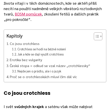
života vítají i v těch domácnostech, kde se aktéři příliš
necítí na použití nadměrně velkých vibrátorů roztodivných
tvarů,
BDSM pomůcek
, zkoušení fetišů a dalších praktik
„pro pokročilé“.
Kapitoly
Co jsou crotchless
Crotchless se hodí na běžné nošení
Jak a kde se dají využít crotchless
Erotika bez vulgarity
Česká stopa = odkud se vzal název „crotchlessky“
Nejde jen o prádlo, ale i o jazyk
Proč se o crotchlesskách mluví čím dál víc
Co jsou crotchless
I svět
svůdných krajek
a saténu však může nabývat