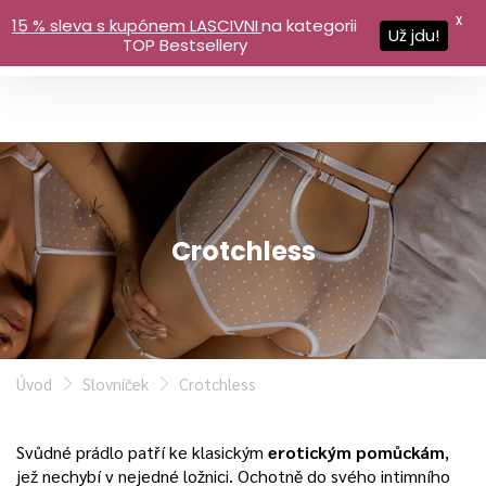
X
15 % sleva s kupónem LASCIVNI
na kategorii
Už jdu!
TOP Bestsellery
Crotchless
Úvod
Slovníček
Crotchless
Svůdné prádlo patří ke klasickým
erotickým pomůckám
,
jež nechybí v nejedné ložnici. Ochotně do svého intimního