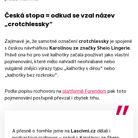
Česká stopa = odkud se vzal název
„crotchlessky“
Zajímavé je, že samotné označení
crotchlessky
je spojené
s českou návrhářkou
Karolínou ze značky Sheio Lingerie
.
Právě ona ho pro své kalhotky začala používat jako vlastní
pojmenování, které mělo nahradit neohrabané nebo
vulgárně znějící výrazy typu „kalhotky s dírou“ nebo
„kalhotky bez rozkroku“.
Podle popisu rozhovoru na
platformě Forendors
pak toto
pojmenování postupně převzal i zbytek trhu.
A přesně o tomhle jsme na
Lascivni.cz
dělali i
podcastový rozhovor = právě s Karolínou ze Sheio.