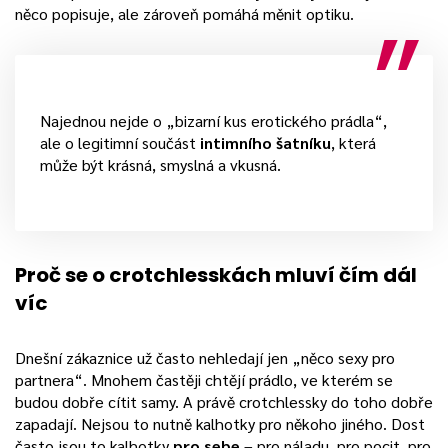
něco popisuje, ale zároveň pomáhá měnit optiku.
Najednou nejde o „bizarní kus erotického prádla“,
ale o legitimní součást
intimního šatníku
, která
může být krásná, smyslná a vkusná.
Proč se o crotchlesskách mluví čím dál
víc
Dnešní zákaznice už často nehledají jen „něco sexy pro
partnera“. Mnohem častěji chtějí prádlo, ve kterém se
budou dobře cítit samy. A právě crotchlessky do toho dobře
zapadají. Nejsou to nutně kalhotky pro někoho jiného. Dost
často jsou to kalhotky
pro sebe
– pro náladu, pro pocit, pro