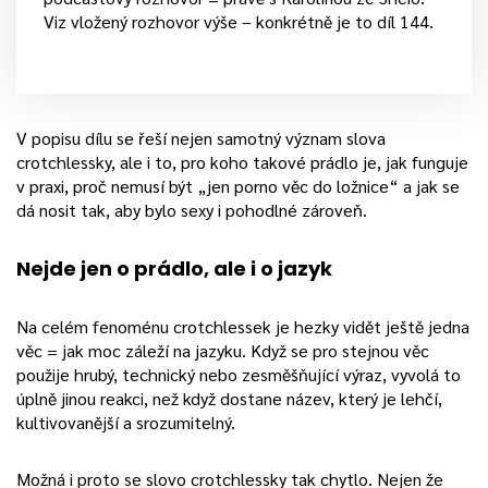
Viz vložený rozhovor výše – konkrétně je to díl 144.
V popisu dílu se řeší nejen samotný význam slova
crotchlessky, ale i to, pro koho takové prádlo je, jak funguje
v praxi, proč nemusí být „jen porno věc do ložnice“ a jak se
dá nosit tak, aby bylo sexy i pohodlné zároveň.
Nejde jen o prádlo, ale i o jazyk
Na celém fenoménu crotchlessek je hezky vidět ještě jedna
věc = jak moc záleží na jazyku. Když se pro stejnou věc
použije hrubý, technický nebo zesměšňující výraz, vyvolá to
úplně jinou reakci, než když dostane název, který je lehčí,
kultivovanější a srozumitelný.
Možná i proto se slovo crotchlessky tak chytlo. Nejen že