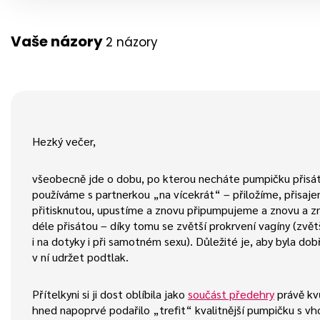
Vaše názory
2 názory
Hezký večer,
všeobecně jde o dobu, po kterou necháte pumpičku přisát
používáme s partnerkou „na vícekrát“ – přiložíme, přisaj
přitisknutou, upustíme a znovu připumpujeme a znovu a z
déle přisátou – díky tomu se zvětší prokrvení vagíny (zvět
i na dotyky i při samotném sexu). Důležité je, aby byla dob
v ní udržet podtlak.
Přítelkyni si ji dost oblíbila jako
součást předehry
právě kvů
hned napoprvé podařilo „trefit“ kvalitnější pumpičku s vh