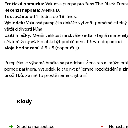
Erotická pomůcka:
Vakuová pumpa pro ženy The Black Treas
Recenzi napsala:
Alenka D.
Testováno:
od 1. ledna do
18. února
.
Výsledek:
Vakuová pumpička dokáže vytvořit poměrně citelný 
větší citlivosti klína.
Užití hračky:
Menší velikost mi skvěle sedla, stejně i materiály 
některé ženy však mohla být problémem. Přesto doporučuji.
Moje hodnocení:
4,5 z 5 (doporučuji)
Pumpička je výborná hračka na předehru. Žena si s ní může hrá
pomoc partnera, výsledek je stejný: příjemné rozdráždění a
zin
prožitků
. Za mě to prostě nemá chybu =).
Klady
Snadná manipulace
Nenašla 