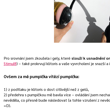
Pro srovnání jsem zkoušela i gely, které
slouží k usnadnění 
Stimul8
) – také prokrvují klitoris a vaše vyvrcholení je snazší a 
Ovšem za mě pumpička vítězí pumpička:
1) z podtlaku je klitoris o dost citlivější než z gelů,
2) předehra s pumpičkou mě bavila více – ovládání jsem nechal
nevěděla, co přesně bude následovat (a tohle vzrušení z nevě
=D).