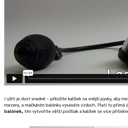
I užití je dost snadné – přiložíte kalíšek na vnější pysky, aby m
mezera, a mačkáním balónku vysáváte vzduch. Platí tu přímá
balónek,
tím vytvoříte větší podtlak a kalíšek se více přitiskn