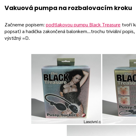
Vakuová pumpa na rozbalovacím kroku
Začneme popisem:
podtlakovou pumpu Black Treasure
tvoří k
popsat) a hadička zakončená balonkem…trochu triviální popis, 
výstižný =D.