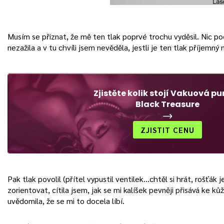
Musím se přiznat, že mě ten tlak poprvé trochu vyděsil. Nic 
nezažila a v tu chvíli jsem nevěděla, jestli je ten tlak příjemný
Zjistěte kolik stojí Vakuová 
Black Treasure
ZJISTIT CENU
Pak tlak povolil (přítel vypustil ventilek…chtěl si hrát, rošťák j
zorientovat, cítila jsem, jak se mi kalíšek pevněji přisává ke kůži. 
uvědomila, že se mi to docela líbí.