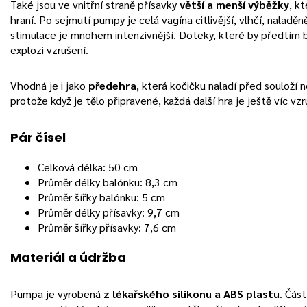
Také jsou ve vnitřní straně přísavky
větší a menší výběžky
, kt
hraní. Po sejmutí pumpy je celá vagína citlivější, vlhčí, naladěněj
stimulace je mnohem intenzivnější. Doteky, které by předtím b
explozi vzrušení.
Vhodná je i jako
předehra
, která kočičku naladí před souloží 
protože když je tělo připravené, každá další hra je ještě víc vzru
Pár čísel
Celková délka: 50 cm
Průměr délky balónku: 8,3 cm
Průměr šířky balónku: 5 cm
Průměr délky přísavky: 9,7 cm
Průměr šířky přísavky: 7,6 cm
Materiál a údržba
Pumpa je vyrobená
z lékařského silikonu a ABS plastu
. Část