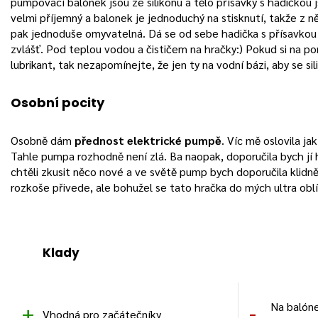
pumpovací balónek jsou ze silikonu a tělo přísavky s hadičkou js
velmi příjemný a balonek je jednoduchý na stisknutí, takže z ně
pak jednoduše omyvatelná. Dá se od sebe hadička s přísavkou o
zvlášť. Pod teplou vodou a čističem na hračky:) Pokud si na p
lubrikant, tak nezapomínejte, že jen ty na vodní bázi, aby se sili
Osobní pocity
Osobně dám
přednost elektrické pumpě
. Víc mě oslovila j
Tahle pumpa rozhodně není zlá. Ba naopak, doporučila bych jí 
chtěli zkusit něco nové a ve světě pump bych doporučila klidn
rozkoše přivede, ale bohužel se tato hračka do mých ultra ob
Klady
Na balóne
Vhodná pro začátečníky