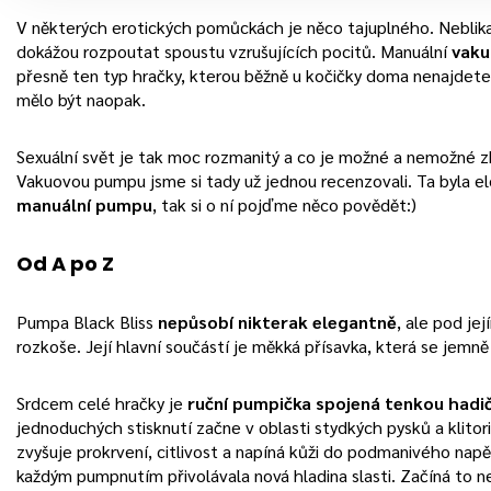
V některých erotických pomůckách je něco tajuplného. Neblikaj
dokážou rozpoutat spoustu vzrušujících pocitů. Manuální
vaku
přesně ten typ hračky, kterou běžně u kočičky doma nenajdete, 
mělo být naopak.
Sexuální svět je tak moc rozmanitý a co je možné a nemožné zk
Vakuovou pumpu jsme si tady už jednou recenzovali. Ta byla e
manuální pumpu
, tak si o ní pojďme něco povědět:)
Od A po Z
Pumpa Black Bliss
nepůsobí nikterak elegantně
, ale pod je
rozkoše. Její hlavní součástí je měkká přísavka, která se jemně
Srdcem celé hračky je
ruční pumpička spojená tenkou hadi
jednoduchých stisknutí začne v oblasti stydkých pysků a klitor
zvyšuje prokrvení, citlivost a napíná kůži do podmanivého napět
každým pumpnutím přivolávala nová hladina slasti. Začíná to ne