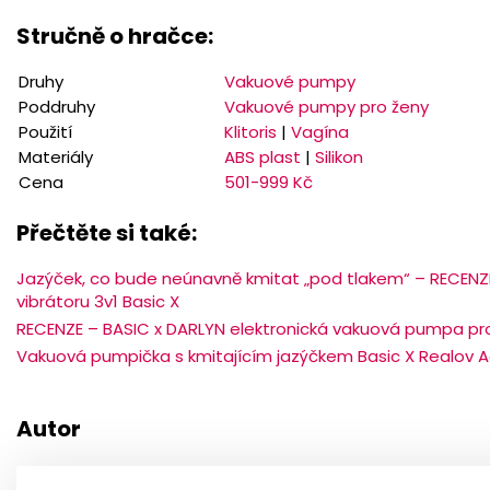
Stručně o hračce:
Druhy
Vakuové pumpy
Poddruhy
Vakuové pumpy pro ženy
Použití
Klitoris
|
Vagína
Materiály
ABS plast
|
Silikon
Cena
501-999 Kč
Přečtěte si také:
Jazýček, co bude neúnavně kmitat „pod tlakem“ – RECEN
vibrátoru 3v1 Basic X
RECENZE – BASIC x DARLYN elektronická vakuová pumpa pr
Vakuová pumpička s kmitajícím jazýčkem Basic X Realov 
Autor