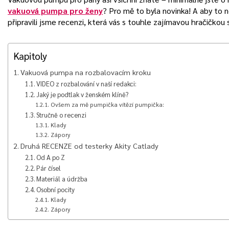
vakuová pumpa pro ženy
? Pro mě to byla novinka! A aby to n
připravili jsme recenzi, která vás s touhle zajímavou hračičkou
Kapitoly
Vakuová pumpa na rozbalovacím kroku
VIDEO z rozbalování v naší redakci:
Jaký je podtlak v ženském klíně?
Ovšem za mě pumpička vítězí pumpička:
Stručně o recenzi
Klady
Zápory
Druhá RECENZE od testerky Akity Catlady
Od A po Z
Pár čísel
Materiál a údržba
Osobní pocity
Klady
Zápory