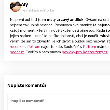
Aly
Testerka a editorka
Na první pohled jsem
malý zrzavý andílek
. Ovšem na druh
nejsem tak úplně nevinná. Posouvám své hranice (
a nejeno
každý moment, který mi nové zkušenosti přinesou. Ráda
šo
jejich reakce – není to ze škodolibosti, chci je naučit
mluvi
věřím, že jim to zkvalitní jejich život a budou sex milovat st
recenze s Petrem
najdete zde. Společně s
Petrem
máme n
podcast
. Tvořím a namlouvám
povídky pro Roztouženy.cz
.
Napište komentář