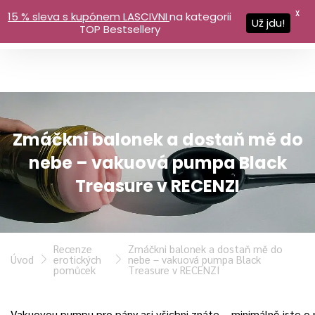
X
15 % sleva s kupónem LASCIVNI
na kategorii
Už jdu!
TOP Bestsellery
Zmáčkni balonek a dostaň mě do
nebe – vakuová pumpa Black
Treasure v RECENZI
Recenze
Zmáčkni balonek a dostaň mě do
Úvod
erotických
nebe – vakuová pumpa Black
pomůcek
Treasure v RECENZI
Vakuovou pumpu pro pány asi všichni znáte – minimálně jste o ni