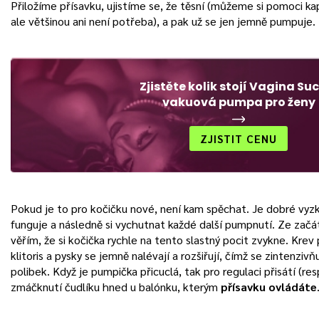
Přiložíme přísavku, ujistíme se, že těsní (můžeme si pomoci ka
ale většinou ani není potřeba), a pak už se jen jemně pumpuje.
Zjistěte kolik stojí Vagina Su
vakuová pumpa pro ženy
ZJISTIT CENU
Pokud je to pro kočičku nové, není kam spěchat. Je dobré vyz
funguje a následně si vychutnat každé další pumpnutí. Ze začát
věřím, že si kočička rychle na tento slastný pocit zvykne. Krev 
klitoris a pysky se jemně nalévají a rozšiřují, čímž se zintenzivň
polibek. Když je pumpička přicuclá, tak pro regulaci přisátí (re
zmáčknutí čudlíku hned u balónku, kterým
přísavku ovládáte