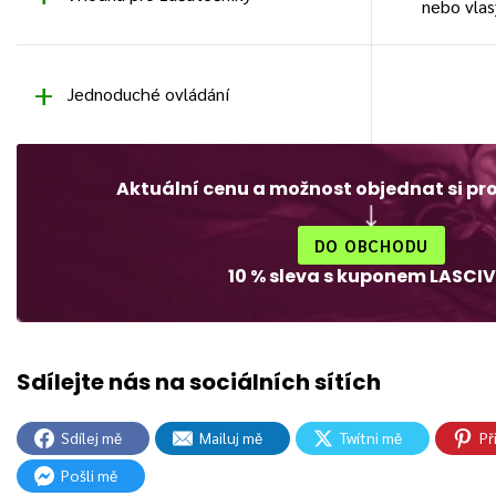
nebo vlas
Jednoduché ovládání
Aktuální cenu a možnost objednat si pr
DO OBCHODU
10 % sleva s kuponem LASCIV
Sdílej mě
Mailuj mě
Twítni mě
Př
Pošli mě