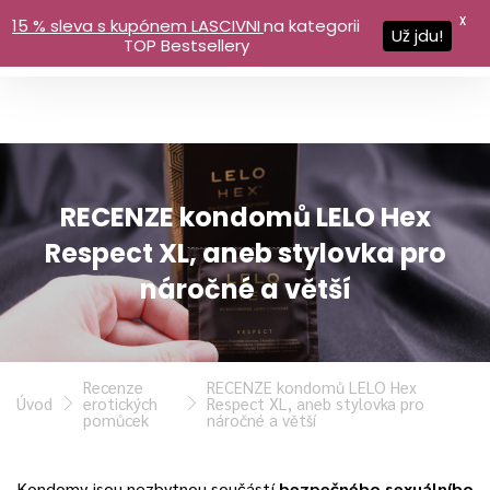
X
15 % sleva s kupónem LASCIVNI
na kategorii
Už jdu!
TOP Bestsellery
RECENZE kondomů LELO Hex
Respect XL, aneb stylovka pro
náročné a větší
Recenze
RECENZE kondomů LELO Hex
Úvod
erotických
Respect XL, aneb stylovka pro
pomůcek
náročné a větší
Kondomy jsou nezbytnou součástí
bezpečného sexuálního