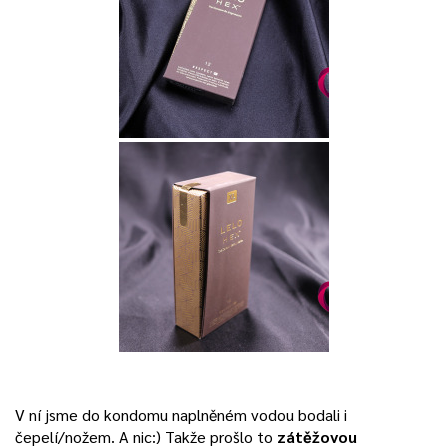
V ní jsme do kondomu naplněném vodou bodali i
čepelí/nožem. A nic:) Takže prošlo to
zátěžovou