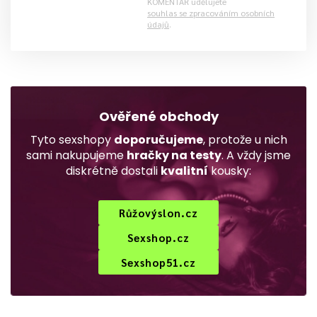
KOMENTÁŘ udělujete
souhlas se zpracováním osobních
údajů
.
Ověřené obchody
Tyto sexshopy
doporučujeme
, protože u nich
sami nakupujeme
hračky na testy
. A vždy jsme
diskrétně dostali
kvalitní
kousky:
Růžovýslon.cz
Sexshop.cz
Sexshop51.cz