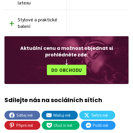
latexu
Stylové a praktické
balení
Aktuální cenu a možnost objednat si
prohlédněte zde:
DO OBCHODU
Sdílej mě
Mailuj mě
Twítni mě
Připni mě
Ulož si mě
Pošli mě