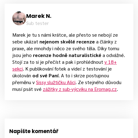
Marek N.
Sub tester
Marek je tu s námi krátce, ale přesto se nebojí ze
sebe ukázat
nejenom skvělé recenze
a články z
praxe, ale mnohdy i něco ze svého těla. Díky tomu
jsou jeho
recenze hodně naturalistické
a odvážné.
Stojí za to si je přečíst a pak i prohlédnout
v 18+
sekci
. K publikování fotek a videí z testování je
úkolován
od své Paní
. A to i skrze postupnou
přeměnu v
Sissy služtičku Alici
. Ze stejného důvodu
musí psát své
zážitky z sub-výcviku na Eromag.cz
.
Napište komentář