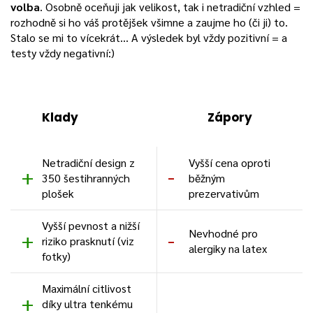
volba
. Osobně oceňuji jak velikost, tak i netradiční vzhled =
rozhodně si ho váš protějšek všimne a zaujme ho (či ji) to.
Stalo se mi to vícekrát… A výsledek byl vždy pozitivní = a
testy vždy negativní:)
Klady
Zápory
Netradiční design z
Vyšší cena oproti
350 šestihranných
běžným
plošek
prezervativům
Vyšší pevnost a nižší
Nevhodné pro
riziko prasknutí (viz
alergiky na latex
fotky)
Maximální citlivost
díky ultra tenkému