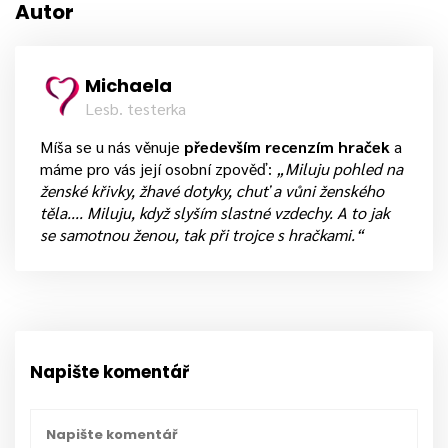
Autor
Michaela
Lesb. testerka
Míša se u nás věnuje
především recenzím hraček
a
máme pro vás její osobní zpověď:
„Miluju pohled na
ženské křivky, žhavé dotyky, chuť a vůni ženského
těla.... Miluju, když slyším slastné vzdechy. A to jak
se samotnou ženou, tak při trojce s hračkami.“
Napište komentář