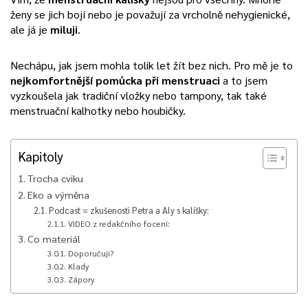
ženy se jich bojí nebo je považují za vrcholně nehygienické,
ale já je
miluji
.
Nechápu, jak jsem mohla tolik let žít bez nich. Pro mě je to
nejkomfortnější pomůcka při menstruaci
a to jsem
vyzkoušela jak tradiční vložky nebo tampony, tak také
menstruační kalhotky nebo houbičky.
Kapitoly
Trocha cviku
Eko a výměna
Podcast = zkušenosti Petra a Aly s kalíšky:
VIDEO z redakčního focení:
Co materiál
Doporučuji?
Klady
Zápory