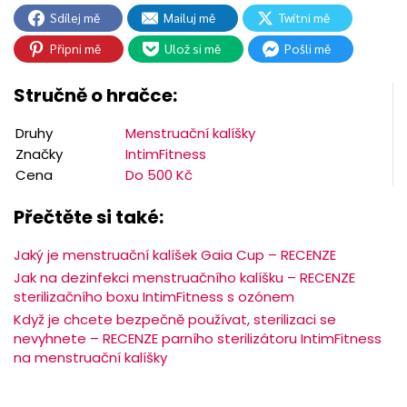
Sdílej mě
Mailuj mě
Twítni mě
Připni mě
Ulož si mě
Pošli mě
Stručně o hračce:
Druhy
Menstruační kalíšky
Značky
IntimFitness
Cena
Do 500 Kč
Přečtěte si také:
Jaký je menstruační kalíšek Gaia Cup – RECENZE
Jak na dezinfekci menstruačního kalíšku – RECENZE
sterilizačního boxu IntimFitness s ozónem
Když je chcete bezpečně používat, sterilizaci se
nevyhnete – RECENZE parního sterilizátoru IntimFitness
na menstruační kalíšky