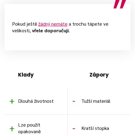
Pokud ještě
žádný nemáte
a trochu tápete ve
velikosti,
vřele doporučuji
.
Klady
Zápory
Dlouhá životnost
Tužší materiál
Lze použít
Kratší stopka
opakovaně