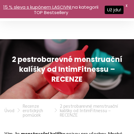
X
15 % sleva s kupónem LASCIVNI
na kategorii
Už jdu!
TOP Bestsellery
2 pestrobarevné menstruační
kalíšky od IntimFitnessu –
RECENZE
Recenze
2 pestrobarevné menstruační
Úvod
erotických
kalíšky od IntimFitnessu –
pomůcek
RECENZE
Vím, že
menstruační kalíšky
nejsou pro všechny. Mnohé