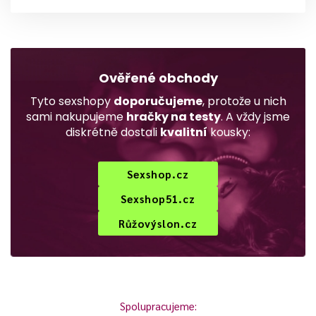
Ověřené obchody
Tyto sexshopy
doporučujeme
, protože u nich
sami nakupujeme
hračky na testy
. A vždy jsme
diskrétně dostali
kvalitní
kousky:
Sexshop.cz
Sexshop51.cz
Růžovýslon.cz
Spolupracujeme: