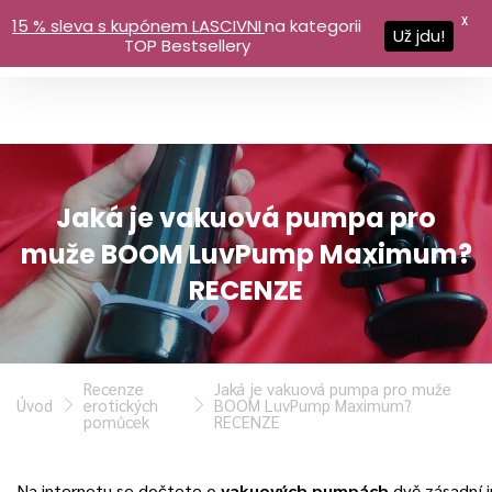
X
15 % sleva s kupónem LASCIVNI
na kategorii
Už jdu!
TOP Bestsellery
Jaká je vakuová pumpa pro
muže BOOM LuvPump Maximum?
RECENZE
Recenze
Jaká je vakuová pumpa pro muže
Úvod
erotických
BOOM LuvPump Maximum?
pomůcek
RECENZE
Na internetu se dočtete o
vakuových pumpách
dvě zásadní 