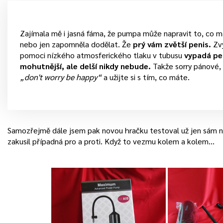
Zajímala mě i jasná fáma, že pumpa může napravit to, co ma
nebo jen zapomněla dodělat. Že
prý vám zvětší penis.
Zvý
pomoci nízkého atmosferického tlaku v tubusu
vypadá pen
mohutnější, ale delší nikdy nebude.
Takže sorry pánové,
„don't worry be happy“
a užijte si s tím, co máte.
Samozřejmě dále jsem pak novou hračku testoval už jen sám n
zakusil případná pro a proti. Když to vezmu kolem a kolem…