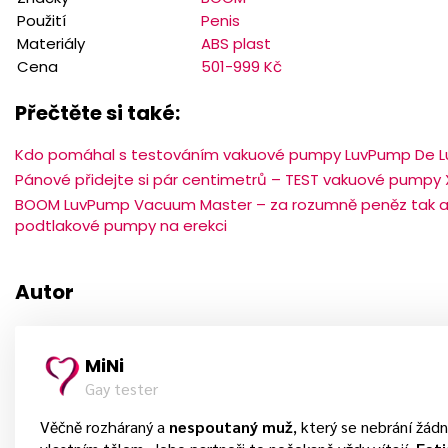
Použití
Penis
Materiály
ABS plast
Cena
501-999 Kč
Přečtěte si také:
Kdo pomáhal s testováním vakuové pumpy LuvPump De L
Pánové přidejte si pár centimetrů – TEST vakuové pumpy 
BOOM LuvPump Vacuum Master – za rozumně peněz tak ak
podtlakové pumpy na erekci
Autor
MiNi
Gay tester
Věčně rozháraný a
nespoutaný muž
, který se nebrání žá