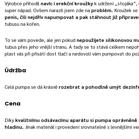
Výrobce přihodil
navíc i erekční kroužky
k udržení „stojáka“,
super nápad. Ovšem narazil jsem zde na
problém.
Kroužek se
penis, čili nejdřív napumpovat a pak stáhnout již připrav
tubusu na kořen.
To se vám povede, ale jen pokud
nepoužijete silikonovou m
tubus přes jeho vnější stranu. A tady se to stává celkem nepo
plast vás při přisátí dost tlačí a nedovolí vám pumpovat do p
Údržba
Celá pumpa se dá krásně
rozebrat a pohodlně umýt dezin
Cena
Díky
kvalitnímu odsávacímu aparátu si pumpa oprávněně 
hladinu.
Jinak materiál i provedení srovnatelné s levnějšími ve