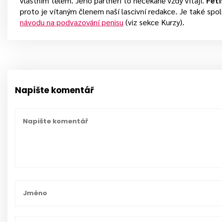
vlastním tělem. Jeho partneři to nečekaně vždy vítají.
Fet
proto je vítaným členem naší lascivní redakce. Je také sp
návodu na podvazování penisu
(viz sekce Kurzy).
Napište komentář