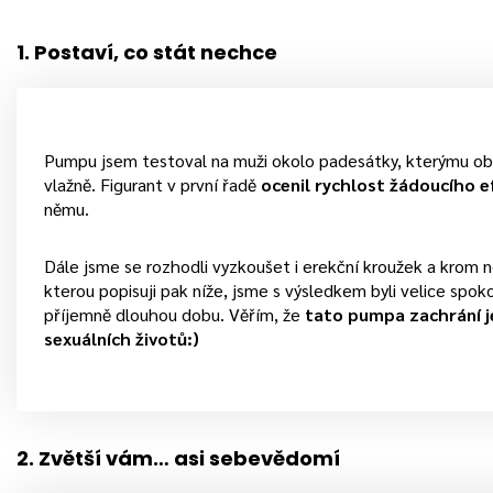
1. Postaví, co stát nechce
Pumpu jsem testoval na muži okolo padesátky, kterýmu obč
vlažně. Figurant v první řadě
ocenil rychlost žádoucího 
němu.
Dále jsme se rozhodli vyzkoušet i erekční kroužek a krom 
kterou popisuji pak níže, jsme s výsledkem byli velice spok
příjemně dlouhou dobu. Věřím, že
tato pumpa zachrání j
sexuálních životů:)
2. Zvětší vám… asi sebevědomí