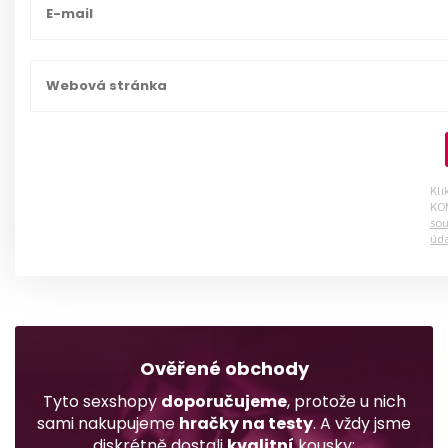
Kli
KO
sou
úd
Ověřené obchody
Tyto sexshopy
doporučujeme
, protože u nich
sami nakupujeme
hračky na testy
. A vždy jsme
diskrétně dostali
kvalitní
kousky: