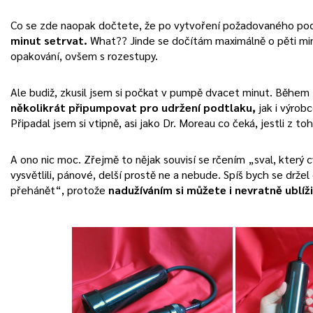
Co se zde naopak dočtete, že po vytvoření požadovaného po
minut setrvat.
What?? Jinde se dočítám maximálně o pěti mi
opakování, ovšem s rozestupy.
Ale budiž, zkusil jsem si počkat v pumpě dvacet minut. Běhe
několikrát připumpovat pro udržení podtlaku,
jak i výrobc
Připadal jsem si vtipně, asi jako Dr. Moreau co čeká, jestli z t
A ono nic moc. Zřejmě to nějak souvisí se rčením „sval, který cvi
vysvětlili, pánové, delší prostě ne a nebude. Spíš bych se drž
přehánět“, protože
nadužíváním si můžete i nevratně ublíži