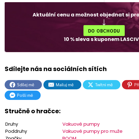
Aktuální cenu a možnost objednat si pr
DO OBCHODU
10 % sleva s kuponem LASCIV
Sdílej mě
Mailuj mě
Twítni mě
Př
Pošli mě
Stručně o hračce:
Druhy
Vakuové pumpy
Poddruhy
Vakuové pumpy pro muže
Značky
BOOM