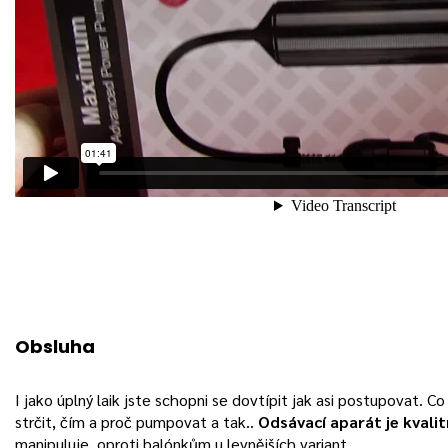
Obsluha
I jako úplný laik jste schopni se dovtípit jak asi postupovat. 
strčit, čím a proč pumpovat a tak..
Odsávací aparát je kvalit
manipuluje, oproti balónkům u levnějších variant.