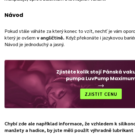
Návod
Pokud stále váháte za který konec to vzít, nechť je vám opor
který je ovšem
v angličtině.
Když překonáte i jazykovou barié
Návod je jednoduchý a jasný.
Zjistěte kolik stojí Pánská va
pumpa LuvPump Maximu
ZJISTIT CENU
Chybí zde ale například informace, že vzhledem k silikon
manžety a hadice, by jste měli použít výhradně lubrikant