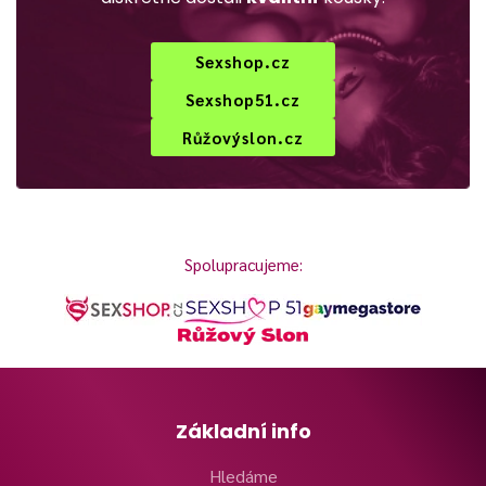
Sexshop.cz
Sexshop51.cz
Růžovýslon.cz
Spolupracujeme:
Základní info
Hledáme