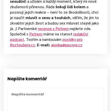
sexuální
) a užívám si každý moment, který mi nové
zkušenosti přinesou. Ráda
šokuji lidi kolem
a
pozoruji jejich reakce – není to ze škodolibosti, chci
je naučit
mluvit o sexu a touhách
, věřím, že jim to
zkvalitní jejich život a budou sex milovat stejně jako
já. ;) Partnerské
recenze s Petrem
najdete zde.
Společně s
Petrem
máme na starost
redakční
podcast
. Tvořím a namlouvám
povídky pro
Roztouženy.cz
.
E-mail:
alenka@lascivni.cz
Napište komentář