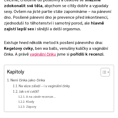
zdokonalit svá těla
, abychom se cítily dobře a vypadaly
sexy. Ovšem na jisté partie stále zapomínáme – na pánevní
dno.
Posílené pánevní dno je prevence před inkontinencí,
zjednoduší to těhotenství i samotný porod, ale
hlavně
zajistí lepší sex
i silnější a delší orgasmus.
Existuje hned několik metod k posílení pánevního dna:
Kegelovy cviky
, ben wa balls, venušiny kuličky a vaginální
činka. A právě
vaginální činku
jsme si
pořídili k recenzi
.
Kapitoly
Není činka jako činka
Na váze záleží – i u vaginální činky
Jak s ní cvičit?
A na závěr recenze…
Klady
Zápory