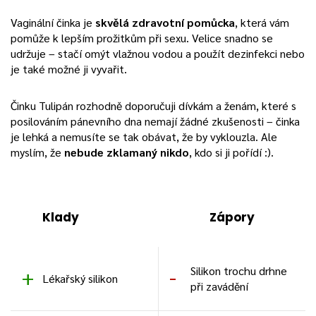
Vaginální činka je
skvělá zdravotní pomůcka
, která vám
pomůže k lepším prožitkům při sexu. Velice snadno se
udržuje – stačí omýt vlažnou vodou a použít dezinfekci nebo
je také možné ji vyvařit.
Činku Tulipán rozhodně doporučuji dívkám a ženám, které s
posilováním pánevního dna nemají žádné zkušenosti – činka
je lehká a nemusíte se tak obávat, že by vyklouzla. Ale
myslím, že
nebude zklamaný nikdo
, kdo si ji pořídí :).
Klady
Zápory
Silikon trochu drhne
Lékařský silikon
při zavádění