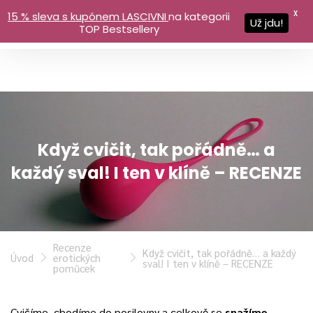
X
15 % sleva s kupónem LASCIVNI
na kategorii
Už jdu!
TOP Bestsellery
Když cvičit, tak pořádně… a
každý sval! I ten v klíně – RECENZE
Recenze
Když cvičit, tak pořádně… a každý
Úvod
erotických
sval! I ten v klíně – RECENZE
pomůcek
Cvičíme, chodíme do posilovny a celkově se
snažíme