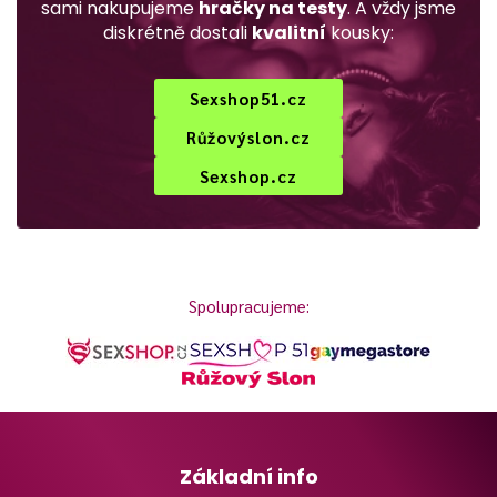
sami nakupujeme
hračky na testy
. A vždy jsme
diskrétně dostali
kvalitní
kousky:
Sexshop51.cz
Růžovýslon.cz
Sexshop.cz
Spolupracujeme:
Základní info