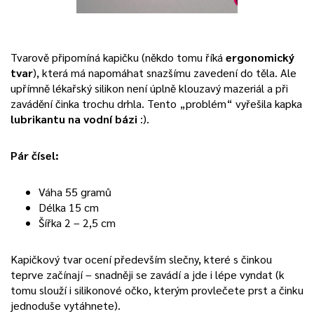
Tvarově připomíná kapičku (někdo tomu říká
ergonomický
tvar
), která má napomáhat snazšímu zavedení do těla. Ale
upřímně lékařský silikon není úplně klouzavý mazeriál a při
zavádění činka trochu drhla. Tento „problém“ vyřešila kapka
lubrikantu na vodní bázi
:).
Pár čísel:
Váha 55 gramů
Délka 15 cm
Šířka 2 – 2,5 cm
Kapičkový tvar ocení především slečny, které s činkou
teprve začínají – snadněji se zavádí a jde i lépe vyndat (k
tomu slouží i silikonové očko, kterým provlečete prst a činku
jednoduše vytáhnete).