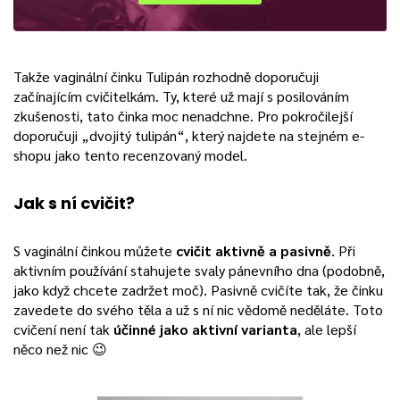
Takže vaginální činku Tulipán rozhodně doporučuji
začínajícím cvičitelkám. Ty, které už mají s posilováním
zkušenosti, tato činka moc nenadchne. Pro pokročilejší
doporučuji „dvojitý tulipán“, který najdete na stejném e-
shopu jako tento recenzovaný model.
Jak s ní cvičit?
S vaginální činkou můžete
cvičit aktivně a pasivně
. Při
aktivním používání stahujete svaly pánevního dna (podobně,
jako když chcete zadržet moč). Pasivně cvičíte tak, že činku
zavedete do svého těla a už s ní nic vědomě neděláte. Toto
cvičení není tak
účinné jako aktivní varianta
, ale lepší
něco než nic 😉