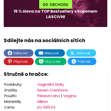
DO OBCHODU
15 % sleva na TOP Bestsellery s kuponem
LASCIVNI
Sdílej mě
Mailuj mě
Twítni mě
Připni mě
Ulož si mě
Pošli mě
Stručně o hračce:
Poddruhy
Vaginální činky
Značky
Seven Creations
Použití
Pánevní dno
|
Vagína
Materiály
Silikon
Cena
Do 500 Kč