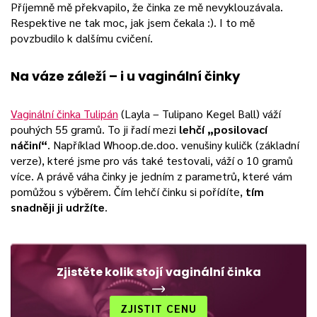
Příjemně mě překvapilo, že činka ze mě nevyklouzávala.
Respektive ne tak moc, jak jsem čekala :). I to mě
povzbudilo k dalšímu cvičení.
Na váze záleží – i u vaginální činky
Vaginální činka Tulipán
(Layla – Tulipano Kegel Ball) váží
pouhých 55 gramů. To ji řadí mezi
lehčí „posilovací
náčiní“
. Například Whoop.de.doo. venušiny kuličk (základní
verze), které jsme pro vás také testovali, váží o 10 gramů
více. A právě váha činky je jedním z parametrů, které vám
pomůžou s výběrem. Čím lehčí činku si pořídíte,
tím
snadněji ji udržíte
.
Zjistěte kolik stojí vaginální činka
ZJISTIT CENU