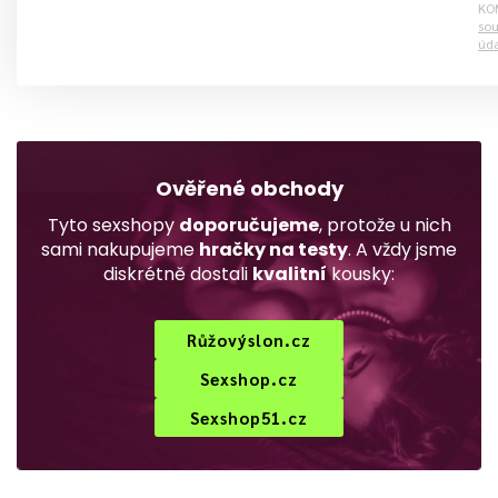
KO
sou
úd
Ověřené obchody
Tyto sexshopy
doporučujeme
, protože u nich
sami nakupujeme
hračky na testy
. A vždy jsme
diskrétně dostali
kvalitní
kousky:
Růžovýslon.cz
Sexshop.cz
Sexshop51.cz