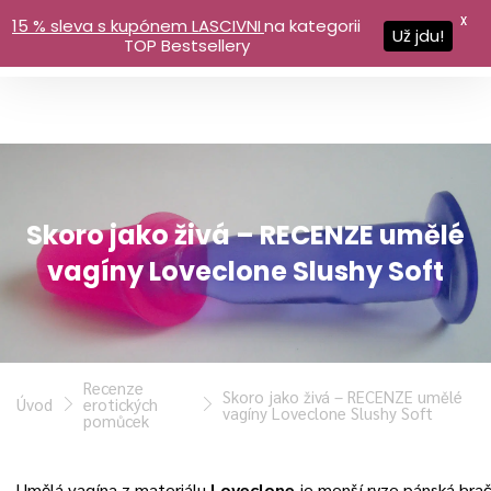
X
15 % sleva s kupónem LASCIVNI
na kategorii
Už jdu!
TOP Bestsellery
Skoro jako živá – RECENZE umělé
vagíny Loveclone Slushy Soft
Recenze
Skoro jako živá – RECENZE umělé
Úvod
erotických
vagíny Loveclone Slushy Soft
pomůcek
Umělá vagína z materiálu
Loveclone
je menší ryze pánská hra