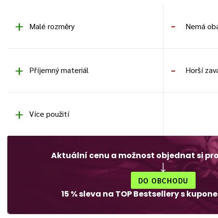
Malé rozměry
Nemá oba
Příjemný materiál
Horší zav
Více použití
Aktuální cenu a možnost objednat si pr
DO OBCHODU
15 % sleva na TOP Bestsellery s kupo