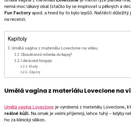
nemá moc lákavý obal (stačilo by se inspirovat u pěkných a d
Fun Factory
apod. a hned by to bylo lepší). Naštěstí důležitý 
na recenzi.
Kapitoly
Umělá vagína z materiálu Loveclone na videu
Oboustranná milenka do kapsy?
I obráceně funguje
Klady
Zápory
Umělá vagína z materiálu Loveclone na v
Umělá vagína Loveclone
je vyrobená z materiálu Loveclone, k
reálné kůži
. Na omak je velmi příjemný, lehce tuhý – kdyby n
ho za klinický silikon.