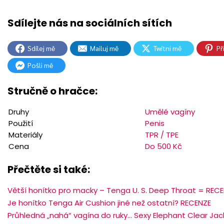
Sdílej mě
Mailuj mě
Twítni mě
Př
Pošli mě
Stručně o hračce:
Druhy
Umělé vagíny
Použití
Penis
Materiály
TPR / TPE
Cena
Do 500 Kč
Přečtěte si také:
Větší honítko pro macky – Tenga U. S. Deep Throat = REC
Je honítko Tenga Air Cushion jiné než ostatní? RECENZE
Průhledná „nahá“ vagína do ruky… Sexy Elephant Clear Jac