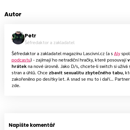
Autor
Petr
Šéfredaktor a zakladatel
Šéfredaktor a zakladatel magazínu Lascivní.cz (a s
Aly
spol
podcastu
) - zajímají ho netradiční hračky, které posouvají
v
hrátek
na nové úrovně. Jako D/s, chcete-li switch si užív
stran a úhlů. Chce
zbavit sexualitu zbytečného tabu
, k
zakořeněno po desítky let. A snad se mu to i daří... Partne
zde.
Napište komentář