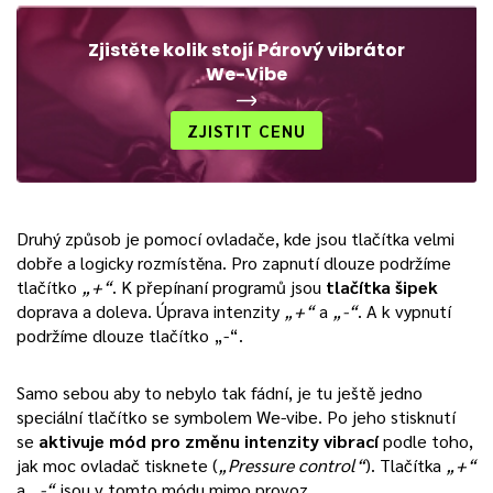
Zjistěte kolik stojí Párový vibrátor
We-Vibe
ZJISTIT CENU
Druhý způsob je pomocí ovladače, kde jsou tlačítka velmi
dobře a logicky rozmístěna. Pro zapnutí dlouze podržíme
tlačítko
„+“
. K přepínaní programů jsou
tlačítka šipek
doprava a doleva. Úprava intenzity
„+“
a
„-“
. A k vypnutí
podržíme dlouze tlačítko „-“.
Samo sebou aby to nebylo tak fádní, je tu ještě jedno
speciální tlačítko se symbolem We-vibe. Po jeho stisknutí
se
aktivuje mód pro změnu intenzity vibrací
podle toho,
jak moc ovladač tisknete (
„Pressure control“
). Tlačítka
„+“
a
„-“
jsou v tomto módu mimo provoz.