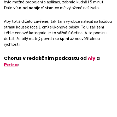
bylo možné propojení s aplikací, zabralo klidně i 5 minut.
Dále
víko od nabíjecí stanice
mě vyloženě naštvalo.
Aby totiž drželo zavřené, tak tam výrobce nalepil na každou
stranu kousek (cca 1 cm) silikonové pásky. To u zařízení
téhle cenové kategorie je to vážně fušeřina. A to pominu
detail, že bílý matný povrch se
špiní
až neuvěřitelnou
rychlostí.
Chorus v redakčním podcastu od
Aly
a
Petra
: