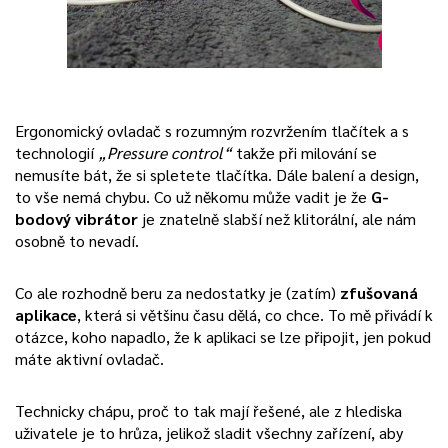
Ergonomický ovladač s rozumným rozvržením tlačítek a s
technologií
„Pressure control“
takže při milování se
nemusíte bát, že si spletete tlačítka. Dále balení a design,
to vše nemá chybu. Co už někomu může vadit je že
G-
bodový vibrátor
je znatelně slabší než klitorální, ale nám
osobně to nevadí.
Co ale rozhodně beru za nedostatky je (zatím)
zfušovaná
aplikace
, která si většinu času dělá, co chce. To mě přivádí k
otázce, koho napadlo, že k aplikaci se lze připojit, jen pokud
máte aktivní ovladač.
Technicky chápu, proč to tak mají řešené, ale z hlediska
uživatele je to hrůza, jelikož sladit všechny zařízení, aby