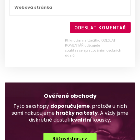
ODESLAT KOMENTÁŘ
Kliknutím na tlačítko ODESLAT
KOMENTÁŘ udělujete
souhlas se zpracováním osobních
údajů
.
Ověřené obchody
Tyto sexshopy
doporučujeme
, protože u nich
sami nakupujeme
hračky na testy
. A vždy jsme
diskrétně dostali
kvalitní
kousky:
Růžovýslon.cz