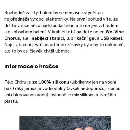
Rozhodně za styl balení by se nemuseli stydět ani
nejpřednější výrobci elektroniky. Na první pohled víte, že
držíte v ruce něco nadstandartního a to ne jen vzhledem,
ale i obsahem balení. V krabici totiž najdete nejen
We-Vibe
Chorus
, ale i
nabíjecí stanici, lubrikační gel
a
USB kabel
.
Najít v balení ještě adaptér do zásuvky bylo by to dokonalé,
ale to by asi člověk chtěl už moc.
Informace o hračce
Tělo Chóru je
ze 100% silikonu
(lubrikanty jen na vodní
bázi) díky jemuž je voděodolný (avšak nedoporučuji slanou
ani chlorovanou vodu), ovladač je mix silikonu a tvrdšího
plastu.