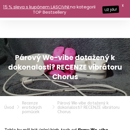
X
15 % sleva s kupónem LASCIVNI
na kategorii
Už jdu!
TOP Bestsellery
Párový We-vibe dotažený k
dokonalosti? RECENZE vibrátoru
Chorus
Recenze
Párový We-vibe dotažený k
Úvod
erotických
dokonalosti? RECENZE vibrátoru
pomůcek
Chorus
Tohle by měl být úplný high-tech od
firmy We-vibe
,