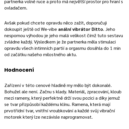
partnerka volné ruce a proto má největší prostor pro hraní s
ovladačem.
Avšak pokud chcete opravdu něco zažít, doporučuji
dokoupit ještě od We-vibe
anální vibrátor Ditto
. Jeho
nespornou výhodou je jeho malá velikost čímž tuto sestavu
zvládne každý. Výsledkem je že partnerka měla stimulaci
opravdu všech intimních partií a orgasmu dosáhla do 1 min
od začátku našeho milostného aktu.
Hodnocení
Zařízení v této cenové hladině my mělo být dokonalé.
Bohužel ale není. Začnu s klady. Materiál, zpracování, kloub
mezi rameny, který perfektně drží svou pozici a díky jemuž
se tvar přizpůsobí každému klínu. Ramena, která mají
prvotřídní tvar, vnitřní vroubkování a každé svůj vibrační
motorek který lze nezávisle naprogramovat.