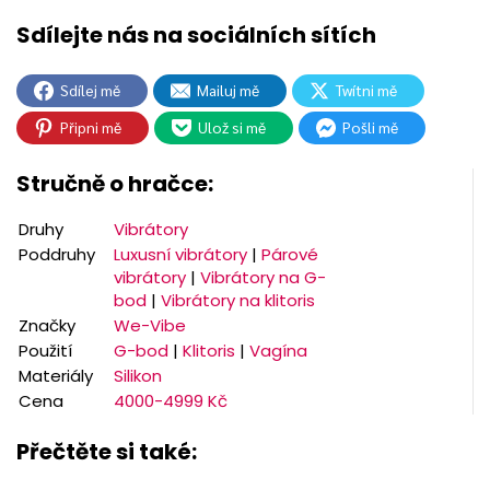
Sdílej mě
Mailuj mě
Twítni mě
Připni mě
Ulož si mě
Pošli mě
Stručně o hračce:
Druhy
Vibrátory
Poddruhy
Luxusní vibrátory
|
Párové
vibrátory
|
Vibrátory na G-
bod
|
Vibrátory na klitoris
Značky
We-Vibe
Použití
G-bod
|
Klitoris
|
Vagína
Materiály
Silikon
Cena
4000-4999 Kč
Přečtěte si také: