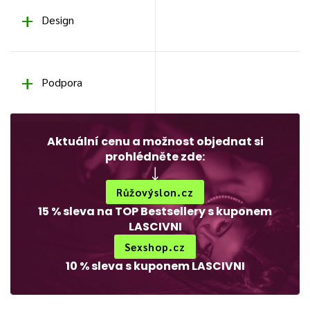
Design
Podpora
Aktuální cenu a možnost objednat si
prohlédněte zde:
Růžovýslon.cz
15 % sleva na TOP Bestsellery s kuponem
LASCIVNI
Sexshop.cz
10 % sleva s kuponem LASCIVNI