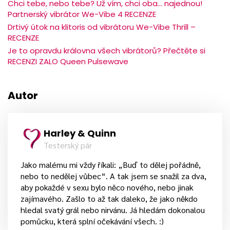
Chci tebe, nebo tebe? Už vím, chci oba… najednou!
Partnerský vibrátor We-Vibe 4 RECENZE
Drtivý útok na klitoris od vibrátoru We-Vibe Thrill –
RECENZE
Je to opravdu královna všech vibrátorů? Přečtěte si
RECENZI ZALO Queen Pulsewave
Autor
Harley & Quinn
Testerský pár
Jako malému mi vždy říkali: „Buď to dělej pořádně,
nebo to nedělej vůbec“. A tak jsem se snažil za dva,
aby pokaždé v sexu bylo něco nového, nebo jinak
zajímavého. Zašlo to až tak daleko, že jako někdo
hledal svatý grál nebo nirvánu. Já hledám dokonalou
pomůcku, která splní očekávání všech. :)