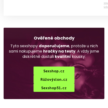
sou
úd
Ověřené obchody
Tyto sexshopy
doporučujeme
, protože u nich
sami nakupujeme
hračky na testy
. A vždy jsme
diskrétně dostali
kvalitní
kousky:
Sexshop.cz
Růžovýslon.cz
Sexshop51.cz