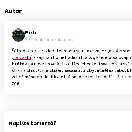
Autor
Petr
Šéfredaktor a zakladatel
Šéfredaktor a zakladatel magazínu Lascivní.cz (a s
Aly
spol
podcastu
) - zajímají ho netradiční hračky, které posouvají
v
hrátek
na nové úrovně. Jako D/s, chcete-li switch si užív
stran a úhlů. Chce
zbavit sexualitu zbytečného tabu
, k
zakořeněno po desítky let. A snad se mu to i daří... Partne
zde.
Napište komentář