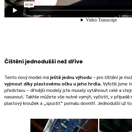
Čištění jednodušší než dříve
Tento nový model má
ještě jednu výhodu
– pro čištění je m
vyjmout díky plastovému očku u jeho hrdla.
Vyfotili jsme t
představu – dřívější modely jste musely vytáhnout celé a stejn
nasunout. Takhle můžete vše nutné vymýt, vyčistit, v případě 
plastový kroužek a „spustit“ pomalu dovnitř. Jednodušší už to