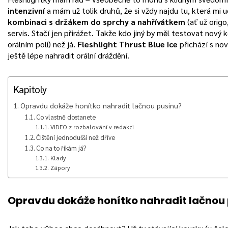
intenzivní
a mám už tolik druhů, že si vždy najdu tu, která mi 
kombinaci s držákem do sprchy a nahřívátkem
(ať už orig
servis. Stačí jen přirážet. Takže kdo jiný by měl testovat nový 
orálním poli) než já.
Fleshlight Thrust Blue Ice
přichází s no
ještě lépe nahradit orální dráždění.
Kapitoly
Opravdu dokáže honítko nahradit lačnou pusinu?
Co vlastně dostanete
VIDEO z rozbalování v redakci
Čištění jednodušší než dříve
Co na to říkám já?
Klady
Zápory
Opravdu dokáže honítko nahradit lačnou