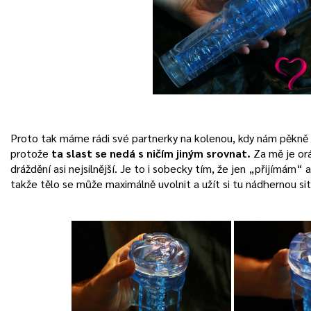
Proto tak máme rádi své partnerky na kolenou, kdy nám pěkně 
protože
ta slast se nedá s ničím jiným srovnat.
Za mě je or
dráždění asi nejsilnější. Je to i sobecky tím, že jen „přijímám
takže tělo se může maximálně uvolnit a užít si tu nádhernou sit