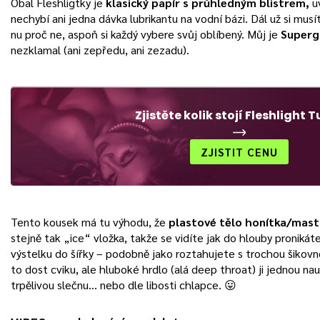
Obal Fleshligtky je
klasický papír s průhledným blistrem,
u
nechybí ani jedna dávka lubrikantu na vodní bázi. Dál už si mus
nu proč ne, aspoň si každý vybere svůj oblíbený. Můj je
Superg
nezklamal (ani zepředu, ani zezadu).
Zjistěte kolik stojí Fleshlight 
ZJISTIT CENU
Tento kousek má tu výhodu, že
plastové tělo honítka/mast
stejně tak „ice“ vložka, takže se vidíte jak do hlouby pronikáte
výstelku do šířky – podobně jako roztahujete s trochou šikovn
to dost cviku, ale hluboké hrdlo (alá deep throat) ji jednou na
trpělivou slečnu… nebo dle libosti chlapce. 😛