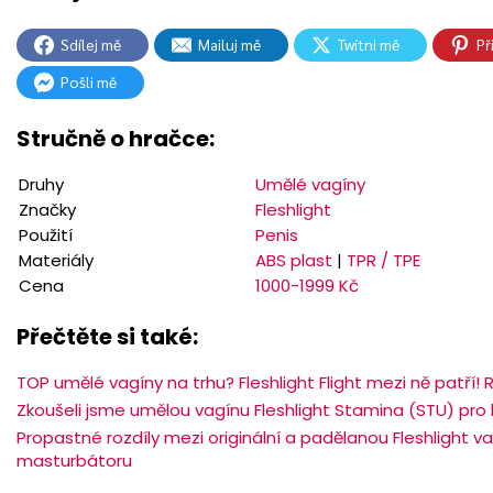
Sdílej mě
Mailuj mě
Twítni mě
Př
Pošli mě
Stručně o hračce:
Druhy
Umělé vagíny
Značky
Fleshlight
Použití
Penis
Materiály
ABS plast
|
TPR / TPE
Cena
1000-1999 Kč
Přečtěte si také:
TOP umělé vagíny na trhu? Fleshlight Flight mezi ně patří!
Zkoušeli jsme umělou vagínu Fleshlight Stamina (STU) pro 
Propastné rozdíly mezi originální a padělanou Fleshlight v
masturbátoru