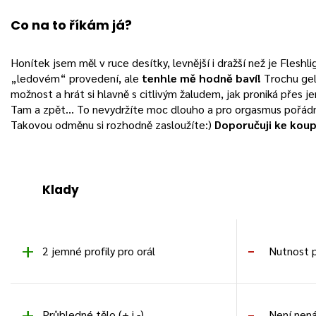
Co na to říkám já?
Honítek jsem měl v ruce desítky, levnější i dražší než je Fleshl
„ledovém“ provedení, ale
tenhle mě hodně baví!
Trochu gel
možnost a hrát si hlavně s citlivým žaludem, jak proniká přes j
Tam a zpět… To nevydržíte moc dlouho a pro orgasmus pořádn
Takovou odměnu si rozhodně zasloužíte:)
Doporučuji ke koup
Klady
2 jemné profily pro orál
Nutnost 
Průhledné tělo (+ i -)
Není nená