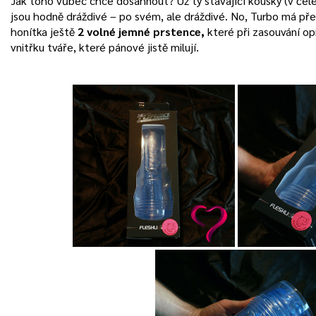
Jak toho vůbec chce dosáhnout? Už ty stávající kousky (v če
jsou hodně dráždivé – po svém, ale dráždivé. No, Turbo má př
honítka ještě
2 volné jemné prstence,
které při zasouvání opr
vnitřku tváře, které pánové jistě milují.