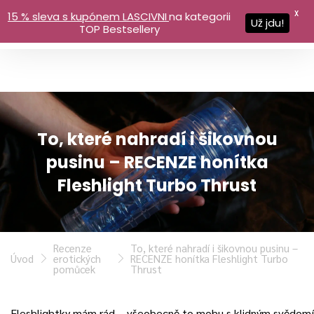
X
15 % sleva s kupónem LASCIVNI
na kategorii
Už jdu!
TOP Bestsellery
To, které nahradí i šikovnou
pusinu – RECENZE honítka
Fleshlight Turbo Thrust
Recenze
To, které nahradí i šikovnou pusinu –
Úvod
erotických
RECENZE honítka Fleshlight Turbo
pomůcek
Thrust
Fleshlightky mám rád – všeobecně to mohu s klidným svědomí