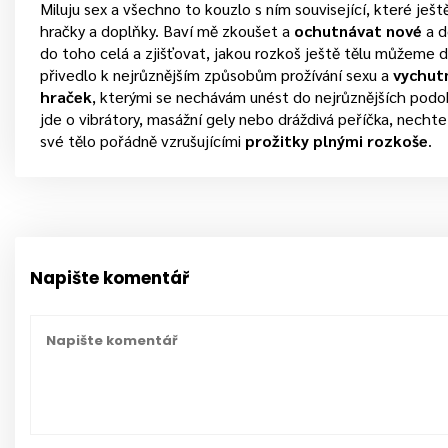
Miluju sex a všechno to kouzlo s ním související, které ješ
hračky a doplňky. Baví mě zkoušet a
ochutnávat nové
a d
do toho celá a zjišťovat, jakou rozkoš ještě tělu můžeme
přivedlo k nejrůznějším způsobům prožívání sexu a
vychutn
hraček
, kterými se nechávám unést do nejrůznějších podo
jde o vibrátory, masážní gely nebo dráždivá peříčka, nechte
své tělo pořádně vzrušujícími
prožitky plnými rozkoše
.
Napište komentář