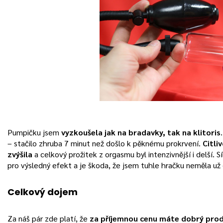
Pumpičku jsem
vyzkoušela jak na bradavky, tak na klitoris
– stačilo zhruba 7 minut než došlo k pěknému prokrvení.
Citliv
zvýšila
a celkový prožitek z orgasmu byl intenzivnější i delší. S
pro výsledný efekt a je škoda, že jsem tuhle hračku neměla už 
Celkový dojem
Za náš pár zde platí, že
za příjemnou cenu máte dobrý pro