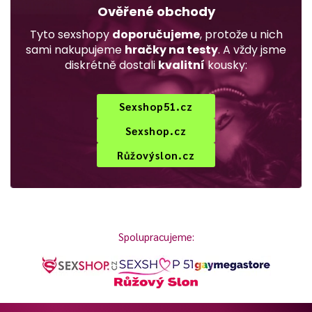
Ověřené obchody
Tyto sexshopy
doporučujeme
, protože u nich
sami nakupujeme
hračky na testy
. A vždy jsme
diskrétně dostali
kvalitní
kousky:
Sexshop51.cz
Sexshop.cz
Růžovýslon.cz
Spolupracujeme: