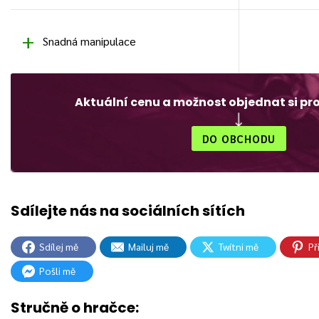
Snadná manipulace
Aktuální cenu a možnost objednat si pr
DO OBCHODU
Sdílej mě
Mailuj mě
Twítni mě
Př
Pošli mě
Stručně o hračce: