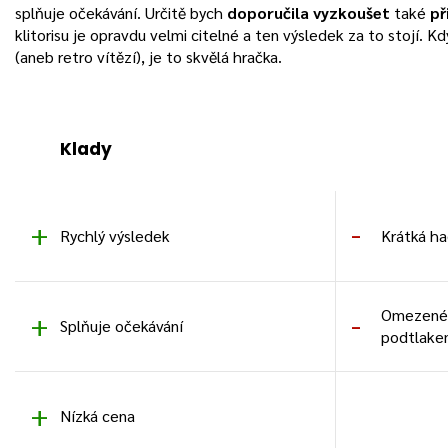
splňuje očekávání. Určitě bych
doporučila vyzkoušet
také
př
klitorisu je opravdu velmi citelné a ten výsledek za to stojí. 
(aneb retro vítězí), je to skvělá hračka.
Klady
Rychlý výsledek
Krátká ha
Omezené 
Splňuje očekávání
podtlak
Nízká cena