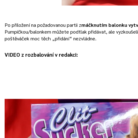
Po přiložení na požadovanou partii z
máčknutím balonku vytv
Pumpičkou/balonkem můžete podtlak přidávat, ale vyzkoušeli j
poštěváček moc těch „přidání“ nezvládne.
VIDEO z rozbalování v redakci: