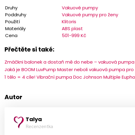
Druhy
Vakuové pumpy
Poddruhy
Vakuové pumpy pro ženy
Použití
Klitoris
Materiály
ABS plast
Cena
501-999 Kč
Přečtěte si také:
Zmáčkni balonek a dostaň mě do nebe – vakuová pumpa B
Jaká je BOOM LuvPump Master neboli vakuová pumpa pro
1 tělo = 4 cíle! Vibrační pumpa Doc Johnson Multiple Eupho
Autor
Talya
Recenzentka