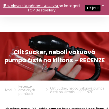
X
15 % sleva s kupónem LASCIVNI
na kategorii
Už jdu!
TOP Bestsellery
Clit Sucker, neboli vakuová
pumpa čistě na klitoris – RECENZE
Recenze
Clit Sucker, neboli vakuová pumpa
Úvod
erotických
čistě na klitoris – RECENZE
pomůcek
Jak název napovídá, tahle
pumpa
bude rozhodně
pro ženy
. A