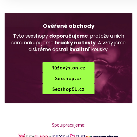
Ověřené obchody
Tyto sexshopy
doporučujeme
, protože u nich
sami nakupujeme
hračky na testy
. A vždy jsme
diskrétně dostali
kvalitní
kousky:
Růžovýslon.cz
Sexshop.cz
Sexshop51.cz
Spolupracujeme: