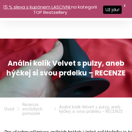
X
15 % sleva s kupónem LASCIVNI
na kategorii
Už jdu!
TOP Bestsellery
Anální kolík Velvet s pulzy, aneb
hýčkej si svou prdelku – RECENZE
Recenze
Anální kolík Velvet s pulzy, aneb
Úvod
erotických
hýčkej si svou prdelku – RECENZE
pomůcek
Pro všechny příznivce análních hrátek i úplné začátečníky je 