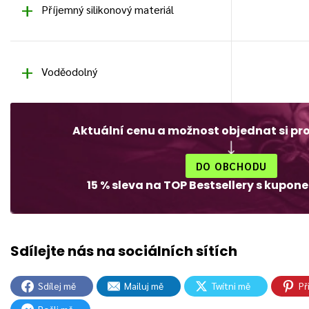
Příjemný silikonový materiál
Voděodolný
Aktuální cenu a možnost objednat si pr
DO OBCHODU
15 % sleva na TOP Bestsellery s kupo
Sdílej mě
Mailuj mě
Twítni mě
Př