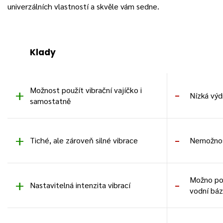
univerzálních vlastností a skvěle vám sedne.
Klady
Možnost použít vibrační vajíčko i
Nízká výdr
samostatně
Tiché, ale zároveň silné vibrace
Nemožnos
Možno pou
Nastavitelná intenzita vibrací
vodní báz