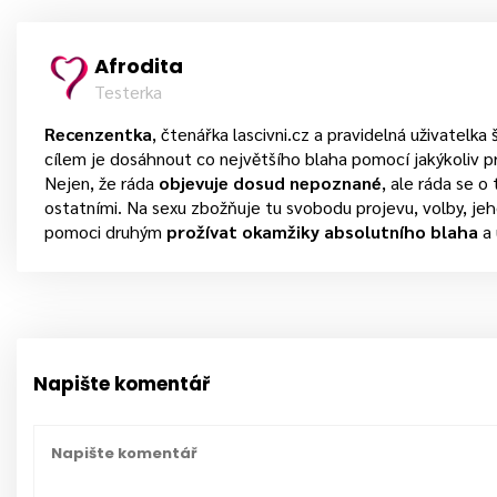
Afrodita
Testerka
Recenzentka
, čtenářka lascivni.cz a pravidelná uživatelka 
cílem je dosáhnout co největšího blaha pomocí jakýkoliv p
Nejen, že ráda
objevuje dosud nepoznané
, ale ráda se o
ostatními. Na sexu zbožňuje tu svobodu projevu, volby, je
pomoci druhým
prožívat okamžiky absolutního blaha
a 
Napište komentář