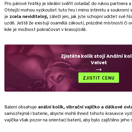
Pro párové hrátky je ideální svěřit ovladač do rukou partnera a
Otrlejší mohou vyzkoušet tuto hru i mimo intimitu a soukromí
je
zcela neviditelný,
záleží jen, jak jste schopní udržet své h
uzdě. Ještě že existují osamělá zákoutí, prázdné místnosti či o
kde je možnost pokračovat v krasojízdě.
Zjistěte kolik stojí Anální kol
Velvet
ZJISTIT CENU
Balení obsahuje
anální kolík, vibrační vajíčko a dálkové ovl
samozřejmě i baterie, abyste mohli ihned tohoto krasavce vyzk
vajíčka však pozor na orientaci baterií, aby bylo zajištěno jeho