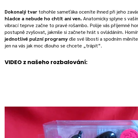
Dokonalý tvar
tohohle sameťáka oceníte ihned při jeho zavá
hladce a nebude ho chtít ani ven.
Anatomicky splyne s vaší
vibrací teprve začne to pravé rošambo. Polije vás příjemné ho
postupně zvyšovat, jakmile si začnete hrát s ovládáním. Horn
jednotlivé pulzní programy
dle své libosti a spodním měníte 
jen na vás jak moc dlouho se chcete „trápit“.
VIDEO z našeho rozbalování: