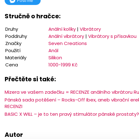
Pošli mě
Stručně o hračce:
Druhy
Anální kolíky
|
Vibrátory
Poddruhy
Anální vibrátory
|
Vibrátory s přísavkou
Značky
Seven Creations
Použití
Anál
Materiály
Silikon
Cena
1000-1999 Kč
Přečtěte si také:
Mizera ve vašem zadečku = RECENZE análního vibrátoru R
Pánská sada potěšení – Rocks-Off Ibex, aneb vibrační erekč
RECENZI
BASIC X WILL – je to ten pravý stimulátor pánské prostaty
Autor