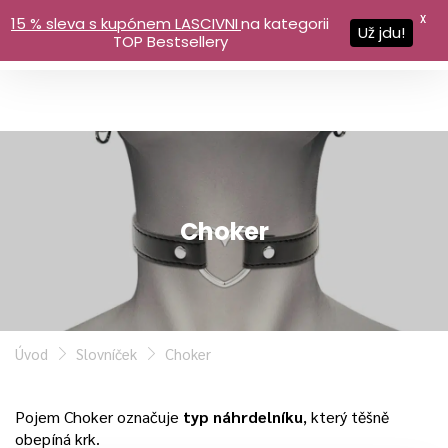
X
15 % sleva s kupónem LASCIVNI
na kategorii
Už jdu!
TOP Bestsellery
Choker
Úvod
Slovníček
Choker
Pojem Choker označuje
typ náhrdelníku
, který těšně
obepíná krk.