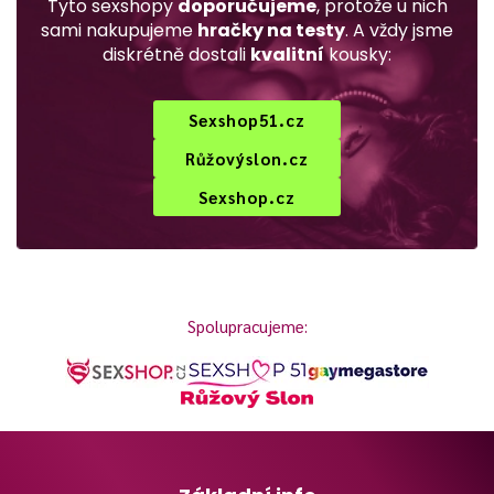
Tyto sexshopy
doporučujeme
, protože u nich
sami nakupujeme
hračky na testy
. A vždy jsme
diskrétně dostali
kvalitní
kousky:
Sexshop51.cz
Růžovýslon.cz
Sexshop.cz
Spolupracujeme: