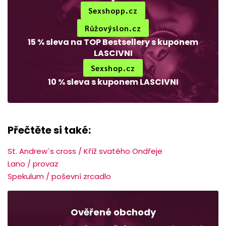
Sexshopp.cz
Růžovýslon.cz
15 % sleva na TOP Bestsellery s kuponem
LASCIVNI
Sexshop.cz
10 % sleva s kuponem LASCIVNI
Přečtěte si také:
St. Andrew´s cross / Kříž svatého Ondřeje
Lano / provaz
Spekulum / poševní zrcadlo
Ověřené obchody