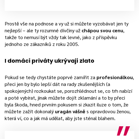
Prostě vše na podnose a vy už si můžete vyzobávat jen ty
nejlepší – ale ty rozumné dívčiny už
chápou svou cenu
,
takže to nemusí být vždy tak levné, jako z příspěvku
jednoho ze zákazníků z roku 2005.
I domácí priváty ukrývají zlato
Pokud se tedy chystáte poprvé zamířit za
profesionálkou
,
přeci jen by bylo lepší dát na rady zkušenějších (a
spokojených) rozkoukat se, porozhlédnout se, co trh nabízí
a poté vybírat, jinak můžete dojít zklamání a to by přeci
byla škoda, hned prvním pokusem si zkazit iluze o tom, že
můžete zažít dokonalý
uragán vášně
s opravdovou ženou,
která ví, co a jak má udělat, aby jste sténal blahem.