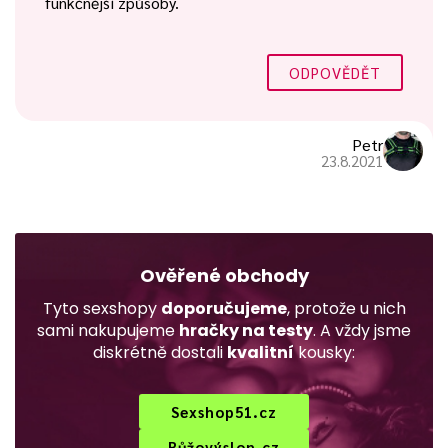
funkčnější způsoby.
ODPOVĚDĚT
Petr
23.8.2021
Ověřené obchody
Tyto sexshopy
doporučujeme
, protože u nich
sami nakupujeme
hračky na testy
. A vždy jsme
diskrétně dostali
kvalitní
kousky:
Sexshop51.cz
Růžovýslon.cz