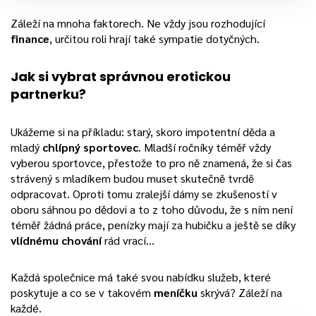
Záleží na mnoha faktorech. Ne vždy jsou rozhodující
finance
, určitou roli hrají také sympatie dotyčných.
Jak si vybrat správnou erotickou
partnerku?
Ukážeme si na příkladu: starý, skoro impotentní děda a
mladý
chlípný sportovec
. Mladší ročníky téměř vždy
vyberou sportovce, přestože to pro ně znamená, že si čas
strávený s mladíkem budou muset skutečně tvrdě
odpracovat. Oproti tomu zralejší dámy se zkušeností v
oboru sáhnou po dědovi a to z toho důvodu, že s ním není
téměř žádná práce, penízky mají za hubičku a ještě se díky
vlídnému chování
rád vrací…
Každá společnice má také svou nabídku služeb, které
poskytuje a co se v takovém
meníčku
skrývá? Záleží na
každé.