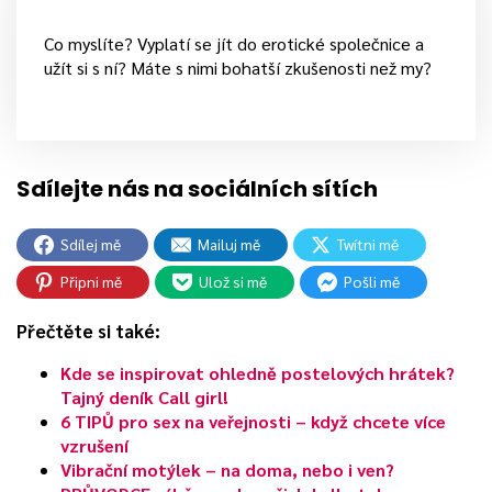
Co myslíte? Vyplatí se jít do erotické společnice a
užít si s ní? Máte s nimi bohatší zkušenosti než my?
Sdílej mě
Mailuj mě
Twítni mě
Připni mě
Ulož si mě
Pošli mě
Přečtěte si také:
Kde se inspirovat ohledně postelových hrátek?
Tajný deník Call girl!
6 TIPŮ pro sex na veřejnosti – když chcete více
vzrušení
Vibrační motýlek – na doma, nebo i ven?