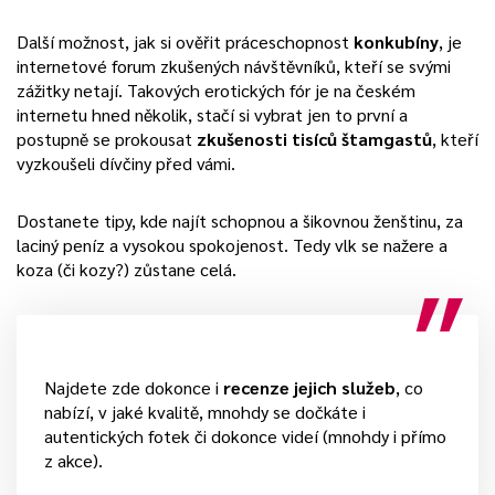
Další možnost, jak si ověřit práceschopnost
konkubíny
, je
internetové forum zkušených návštěvníků, kteří se svými
zážitky netají. Takových erotických fór je na českém
internetu hned několik, stačí si vybrat jen to první a
postupně se prokousat
zkušenosti tisíců štamgastů
, kteří
vyzkoušeli dívčiny před vámi.
Dostanete tipy, kde najít schopnou a šikovnou ženštinu, za
laciný peníz a vysokou spokojenost. Tedy vlk se nažere a
koza (či kozy?) zůstane celá.
Najdete zde dokonce i
recenze jejich služeb
, co
nabízí, v jaké kvalitě, mnohdy se dočkáte i
autentických fotek či dokonce videí (mnohdy i přímo
z akce).