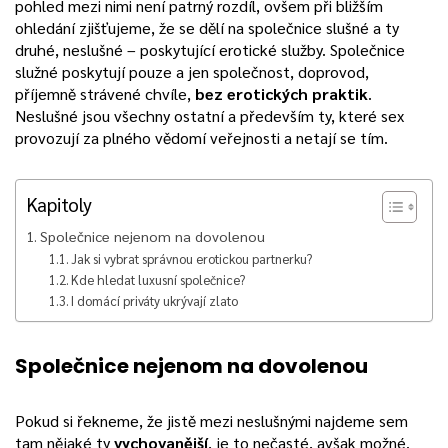
pohled mezi nimi není patrný rozdíl, ovšem při bližším
ohledání zjišťujeme, že se dělí na společnice slušné a ty
druhé, neslušné – poskytující erotické služby.
Společnice
služné poskytují pouze a jen společnost, doprovod,
příjemně strávené chvíle,
bez erotických praktik
.
Neslušné jsou všechny ostatní a především ty, které sex
provozují za plného vědomí veřejnosti a netají se tím.
Kapitoly
Společnice nejenom na dovolenou
Jak si vybrat správnou erotickou partnerku?
Kde hledat luxusní společnice?
I domácí priváty ukrývají zlato
Společnice nejenom na dovolenou
Pokud si řekneme, že jistě mezi neslušnými najdeme sem
tam nějaké ty
vychovanější
, je to nečasté, avšak možné.