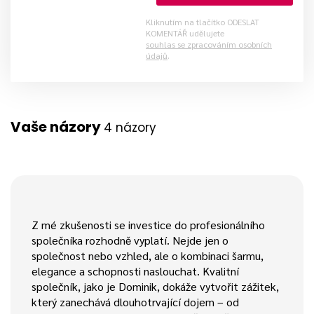
Kliknutím na tlačítko ODESLAT
KOMENTÁŘ udělujete
souhlas se zpracováním osobních
údajů
.
Vaše názory
4 názory
Z mé zkušenosti se investice do profesionálního
společníka rozhodně vyplatí. Nejde jen o
společnost nebo vzhled, ale o kombinaci šarmu,
elegance a schopnosti naslouchat. Kvalitní
společník, jako je Dominik, dokáže vytvořit zážitek,
který zanechává dlouhotrvající dojem – od