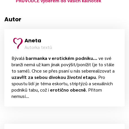
PRŮVODCE výběrem do vašich kalhotek
Autor
Aneta
Autorka textů
Bývalá
barmanka v erotickém podniku...
ve své
branži nemá už kam jinak povýšit/ponížit (je to stále
to samé). Chce se přes psaní u nás seberealizovat a
uzavřít za sebou divokou životní etapu
. Pro
spoustu lidí je téma eskortu, striptýzů a sexuálních
podniků tabu, což i
erotično obecně
. Přitom
nemusí...