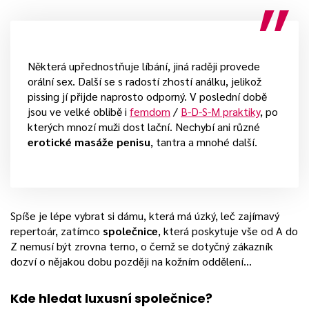
Některá upřednostňuje líbání, jiná raději provede
orální sex. Další se s radostí zhostí análku, jelikož
pissing jí přijde naprosto odporný. V poslední době
jsou ve velké oblibě i
femdom
/
B-D-S-M praktiky
, po
kterých mnozí muži dost lační. Nechybí ani různé
erotické masáže penisu
, tantra a mnohé další.
Spíše je lépe vybrat si dámu, která má úzký, leč zajímavý
repertoár, zatímco
společnice
, která poskytuje vše od A do
Z nemusí být zrovna terno, o čemž se dotyčný zákazník
dozví o nějakou dobu později na kožním oddělení…
Kde hledat luxusní společnice?