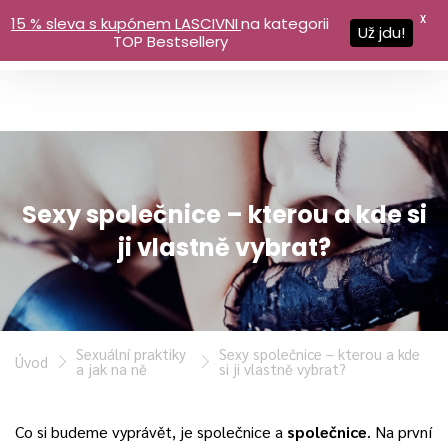
X
15 % sleva s kupónem LASCIVNI
na kategorii
Už jdu!
TOP Bestsellery
Sexy společnice – kterou a kde si
ji vlastně vybrat?
Sexuální praktiky
Sexy společnice – kterou a kde
Úvod
a jak na ně
si ji vlastně vybrat?
Co si budeme vyprávět, je společnice a
společnice
. Na první