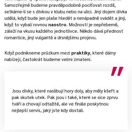
Samozřejmě budeme pravděpodobně pociťovat rozdíl,
setkáme-li se s dívkou v klubu nebo na ulici. Jiný dojem dívka
udělá, když bude jen plaše hledět a nenápadně svádět a jiný,
když to vybalí rovnou
naostro
. Možností je nepřeberně,
záleží na vkusu každého jednotlivce. Někdo dává přednost
romantice, jiný vulgaritě a drsnějšímu projevu.
Když podnikneme průzkum mezi
praktiky
, které dámy
nabízejí, častokrát budeme velmi zmateni.
Jsou dívky, které naslibují hory doly, aby měly kšeft a
pak skutek utek. Pak jsou i také, které se sice zprvu
tváří a chovají odtažitě, ale ve finále poskytnou
nejlepší servis, jaký jste kdy dostali.