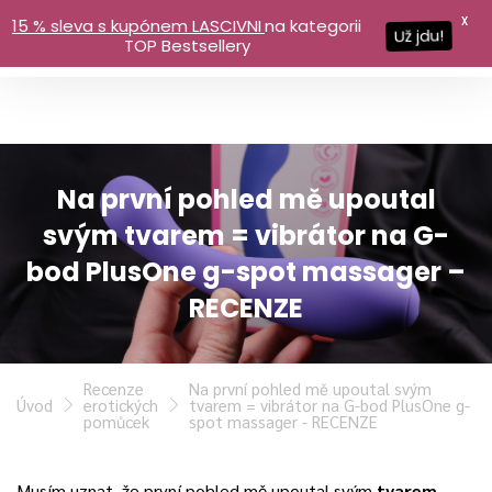
X
15 % sleva s kupónem LASCIVNI
na kategorii
Už jdu!
TOP Bestsellery
Na první pohled mě upoutal
svým tvarem = vibrátor na G-
bod PlusOne g-spot massager –
RECENZE
Recenze
Na první pohled mě upoutal svým
Úvod
erotických
tvarem = vibrátor na G-bod PlusOne g-
pomůcek
spot massager - RECENZE
Musím uznat, že první pohled mě upoutal svým
tvarem
.