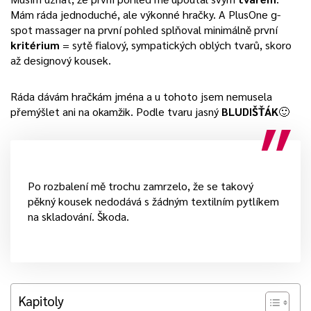
Mám ráda jednoduché, ale výkonné hračky. A PlusOne g-
spot massager na první pohled splňoval minimálně první
kritérium
= sytě fialový, sympatických oblých tvarů, skoro
až designový kousek.
Ráda dávám hračkám jména a u tohoto jsem nemusela
přemýšlet ani na okamžik. Podle tvaru jasný
BLUDIŠŤÁK
🙂
Po rozbalení mě trochu zamrzelo, že se takový
pěkný kousek nedodává s žádným textilním pytlíkem
na skladování. Škoda.
Kapitoly