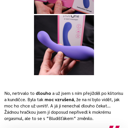
No, netrvalo to
dlouho
a už jsem s ním přejížděl po klitorisu
a kundičce. Byla tak
moc vzrušená
, že na ní bylo vidět, jak
moc ho chce už uvnitř. A já ji nenechal dlouho čekat…
Žádnou hračkou jsem jí doposud nepřivedl k mokrému
orgasmul, ale to se s “Bludišťákem” změnilo.