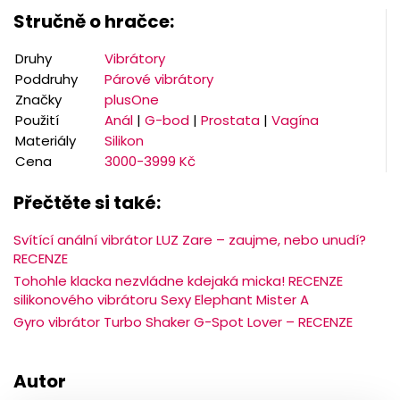
Stručně o hračce:
Druhy
Vibrátory
Poddruhy
Párové vibrátory
Značky
plusOne
Použití
Anál
|
G-bod
|
Prostata
|
Vagína
Materiály
Silikon
Cena
3000-3999 Kč
Přečtěte si také:
Svítící anální vibrátor LUZ Zare – zaujme, nebo unudí?
RECENZE
Tohohle klacka nezvládne kdejaká micka! RECENZE
silikonového vibrátoru Sexy Elephant Mister A
Gyro vibrátor Turbo Shaker G-Spot Lover – RECENZE
Autor