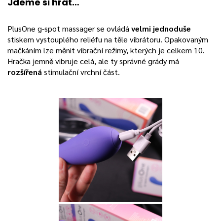
Jdeme si hrát…
PlusOne g-spot massager se ovládá
velmi jednoduše
stiskem vystouplého reliéfu na těle vibrátoru. Opakovaným
mačkáním lze měnit vibrační režimy, kterých je celkem 10.
Hračka jemně vibruje celá, ale ty správné grády má
rozšířená
stimulační vrchní část.