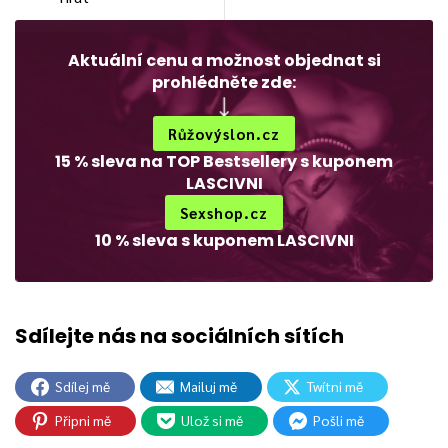
Aktuální cenu a možnost objednat si
prohlédněte zde:
Růžovýslon.cz
15 % sleva na TOP Bestsellery s kuponem
LASCIVNI
Sexshop.cz
10 % sleva s kuponem LASCIVNI
Sdílej mě
Mailuj mě
Twítni mě
Připni mě
Ulož si mě
Pošli mě