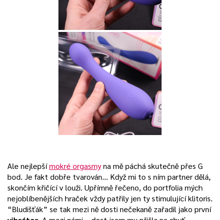
Ale nejlepší
mokré orgasmy
na mě páchá skutečně přes G
bod. Je fakt dobře tvarován… Když mi to s ním partner dělá,
skončím křičící v louži. Upřímně řečeno, do portfolia mých
nejoblíbenějších hraček vždy patřily jen ty stimulující klitoris.
“Bludišťák” se tak mezi ně dosti nečekaně zařadil jako první
vibrátor
. A mezi námi – dost jsem mu přišla na chuť…