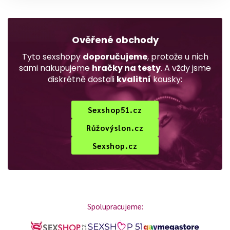
Ověřené obchody
Tyto sexshopy
doporučujeme
, protože u nich
sami nakupujeme
hračky na testy
. A vždy jsme
diskrétně dostali
kvalitní
kousky:
Sexshop51.cz
Růžovýslon.cz
Sexshop.cz
Spolupracujeme: