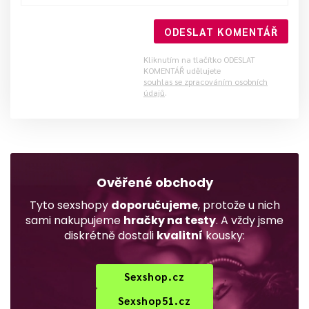
ODESLAT KOMENTÁŘ
Kliknutím na tlačítko ODESLAT
KOMENTÁŘ udělujete
souhlas se zpracováním osobních
údajů
.
Ověřené obchody
Tyto sexshopy
doporučujeme
, protože u nich
sami nakupujeme
hračky na testy
. A vždy jsme
diskrétně dostali
kvalitní
kousky:
Sexshop.cz
Sexshop51.cz