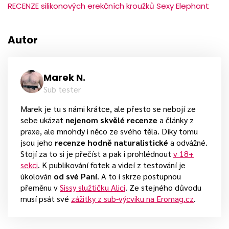
RECENZE silikonových erekčních kroužků Sexy Elephant
Autor
Marek N.
Sub tester
Marek je tu s námi krátce, ale přesto se nebojí ze
sebe ukázat
nejenom skvělé recenze
a články z
praxe, ale mnohdy i něco ze svého těla. Díky tomu
jsou jeho
recenze hodně naturalistické
a odvážné.
Stojí za to si je přečíst a pak i prohlédnout
v 18+
sekci
. K publikování fotek a videí z testování je
úkolován
od své Paní
. A to i skrze postupnou
přeměnu v
Sissy služtičku Alici
. Ze stejného důvodu
musí psát své
zážitky z sub-výcviku na Eromag.cz
.