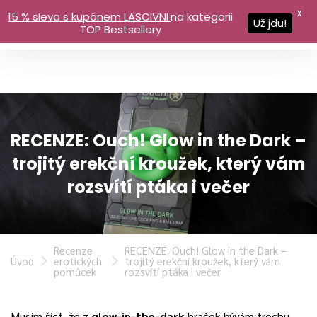
X
15 % sleva s kupónem LASCIVNI
na kategorii
Už jdu!
TOP Bestsellery
RECENZE: Ouch! Glow in the Dark –
trojitý erekční kroužek, který vám
rozsvítí ptáka i večer
Recenze
RECENZE: Ouch! Glow in the Dark –
Úvod
erotických
trojitý erekční kroužek, který vám
pomůcek
rozsvítí ptáka i večer
Musím říct, že z
glow-in-the-dark
hraček bývám trochu