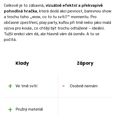
Celkově je to zábavná,
vizuálně efektní a překvapivě
pohodlná hračka
, která dodá akci pevnost, barevnou show
a trochu toho „wow, co to tu svítí?“ momentu. Pro
občasné zpestření, play party, kuřbu při tmě nebo jako malá
výzva pro koule, co chtějí být trochu odtažené – ideální.
Tužší erekci vám dá, ale hlavně vám dá úsměv. A to se
počítá.
Klady
Zápory
Ve tmě svítí
Osobně nemám
Pružný materiál