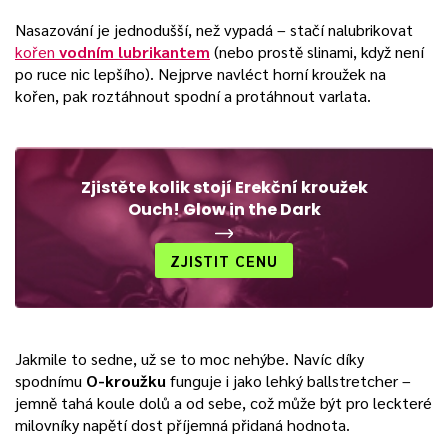
Nasazování je jednodušší, než vypadá – stačí nalubrikovat
kořen
vodním lubrikantem
(nebo prostě slinami, když není
po ruce nic lepšího). Nejprve navléct horní kroužek na
kořen, pak roztáhnout spodní a protáhnout varlata.
Zjistěte kolik stojí Erekční kroužek
Ouch! Glow in the Dark
ZJISTIT CENU
Jakmile to sedne, už se to moc nehýbe. Navíc díky
spodnímu
O-kroužku
funguje i jako lehký ballstretcher –
jemně tahá koule dolů a od sebe, což může být pro leckteré
milovníky napětí dost příjemná přidaná hodnota.