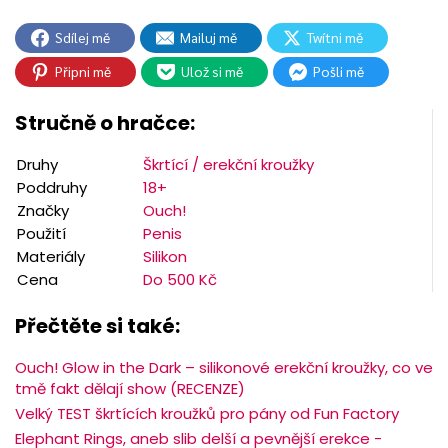
Sdílej mě
Mailuj mě
Twítni mě
Připni mě
Ulož si mě
Pošli mě
Stručně o hračce:
Druhy
Škrtící / erekční kroužky
Poddruhy
18+
Značky
Ouch!
Použití
Penis
Materiály
Silikon
Cena
Do 500 Kč
Přečtěte si také:
Ouch! Glow in the Dark – silikonové erekční kroužky, co ve
tmě fakt dělají show (RECENZE)
Velký TEST škrtících kroužků pro pány od Fun Factory
Elephant Rings, aneb slib delší a pevnější erekce -