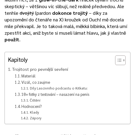
skeptický – většinou víc slibují, než reálně předvedou. Ale
tenhle
dvojitý
(pardon
dokonce trojitý
– díky za
upozornění do čtenáře na X) kroužek od Ouch! mě docela
mile překvapil. Je to taková malá, měkká blbinka, která umí
zpestřit akci, aniž byste si museli lámat hlavu, jak ji vlastně
použít
.
Kapitoly
Trojitost pro pevnější sevření
Materiál
Vizál, co zaujme
Díly Lascivního podcastu o Kitkatu:
18+ fotky z testování – nasazení na penis
Čištění
Hodnocení?
Klady
Zápory