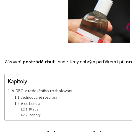
Zároveň
postrádá chuť
, bude tedy dobrým parťákem i při
or
Kapitoly
VIDEO z redakčního rozbalování
Jednoduché roztírání
A co bonus?
Klady
Zápory