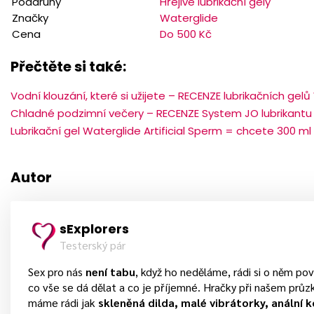
Poddruhy
Hřejivé lubrikační gely
Značky
Waterglide
Cena
Do 500 Kč
Přečtěte si také:
Vodní klouzání, které si užijete – RECENZE lubrikačních gel
Chladné podzimní večery – RECENZE System JO lubrikantu
Lubrikační gel Waterglide Artificial Sperm = chcete 300 m
Autor
sExplorers
Testerský pár
Sex pro nás
není tabu
, když ho neděláme, rádi si o něm 
co vše se dá dělat a co je příjemné. Hračky při našem průz
máme rádi jak
skleněná dilda, malé vibrátorky, anální k