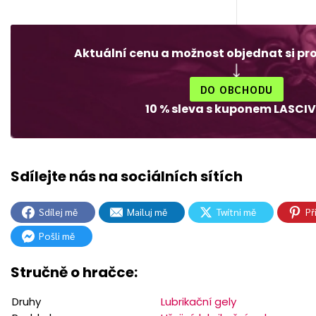
Aktuální cenu a možnost objednat si pr
DO OBCHODU
10 % sleva s kuponem LASCIV
Sdílej mě
Mailuj mě
Twítni mě
Př
Pošli mě
Stručně o hračce:
Druhy
Lubrikační gely