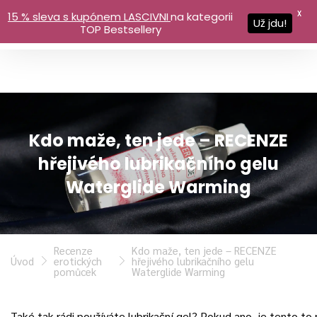
X
15 % sleva s kupónem LASCIVNI
na kategorii
Už jdu!
TOP Bestsellery
Kdo maže, ten jede – RECENZE
hřejivého lubrikačního gelu
Waterglide Warming
Recenze
Kdo maže, ten jede – RECENZE
Úvod
erotických
hřejivého lubrikačního gelu
pomůcek
Waterglide Warming
Také tak rádi používáte lubrikační gel? Pokud ano, je tento to 