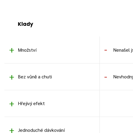
Klady
Množství
Nenašel 
Bez vůně a chuti
Nevhodný 
Hřejivý efekt
Jednoduché dávkování