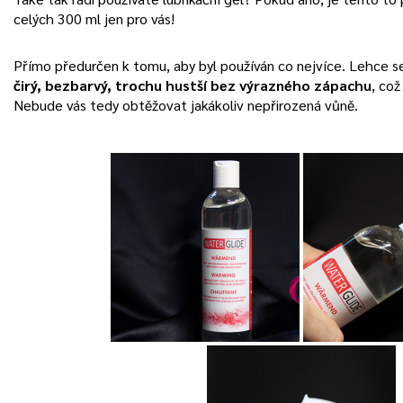
celých 300 ml jen pro vás!
Přímo předurčen k tomu, aby byl používán co nejvíce. Lehce s
čirý, bezbarvý, trochu hustší bez výrazného zápachu
, což
Nebude vás tedy obtěžovat jakákoliv nepřirozená vůně.