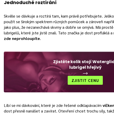
Jednoduché roztírání
Skvěle se dávkuje a roztírá tam, kam právě potřebujete. Jelik
použít se širokým spektrem různých pomůcek a zároveň napří
jako plus, že nezanechává skvrny a dobře se omývá. Má prostě 
lubrigelů, které jste jistě znali. Tato značka je dost profláklá a
zde neprohloupíte
.
Zjistěte kolik stojí Watergli
lubrigel hřejivý
ZJISTIT CENU
Líbí se mi dávkování, které je zde řešené odklapávacím
víčke
dost přesně nanášet a zavírat. Otevření chcet trochu síly, tak