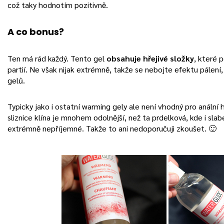
což taky hodnotím pozitivně.
A co bonus?
Ten má rád každý. Tento gel
obsahuje hřejivé složky
, které p
partií. Ne však nijak extrémně, takže se nebojte efektu pálení,
gelů.
Typicky jako i ostatní warming gely ale není vhodný pro anální h
sliznice klína je mnohem odolnější, než ta prdelková, kde i sla
extrémně nepříjemné. Takže to ani nedoporučuji zkoušet. 🙂