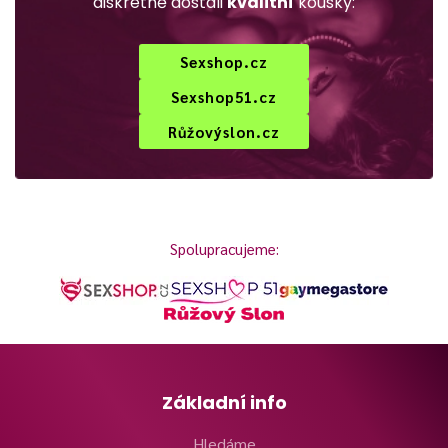
diskrétně dostali
kvalitní
kousky:
Sexshop.cz
Sexshop51.cz
Růžovýslon.cz
Spolupracujeme:
Základní info
Hledáme