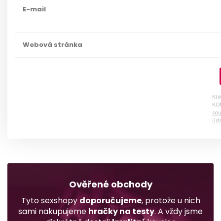
Kli
KO
sou
úd
Ověřené obchody
Tyto sexshopy
doporučujeme
, protože u nich
sami nakupujeme
hračky na testy
. A vždy jsme