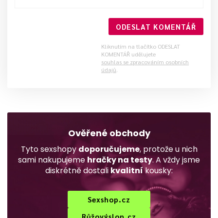
ODESLAT KOMENTÁŘ
Kliknutím na tlačítko ODESLAT
KOMENTÁŘ udělujete
souhlas se zpracováním osobních
údajů
.
Ověřené obchody
Tyto sexshopy
doporučujeme
, protože u nich
sami nakupujeme
hračky na testy
. A vždy jsme
diskrétně dostali
kvalitní
kousky:
Sexshop.cz
Růžovýslon.cz