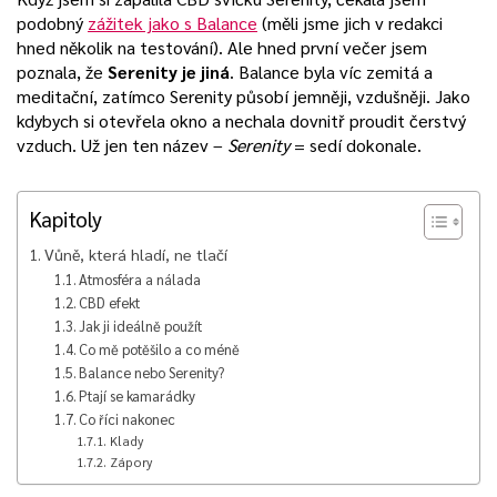
podobný
zážitek jako s Balance
(měli jsme jich v redakci
hned několik na testování). Ale hned první večer jsem
poznala, že
Serenity je jiná
. Balance byla víc zemitá a
meditační, zatímco Serenity působí jemněji, vzdušněji. Jako
kdybych si otevřela okno a nechala dovnitř proudit čerstvý
vzduch. Už jen ten název –
Serenity
= sedí dokonale.
Kapitoly
Vůně, která hladí, ne tlačí
Atmosféra a nálada
CBD efekt
Jak ji ideálně použít
Co mě potěšilo a co méně
Balance nebo Serenity?
Ptají se kamarádky
Co říci nakonec
Klady
Zápory