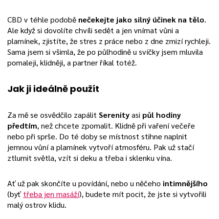
CBD v téhle podobě
nečekejte jako silný účinek na tělo
.
Ale když si dovolíte chvíli sedět a jen vnímat vůni a
plamínek, zjistíte, že stres z práce nebo z dne zmizí rychleji.
Sama jsem si všimla, že po půlhodině u svíčky jsem mluvila
pomaleji, klidněji, a partner říkal totéž.
Jak ji ideálně použít
Za mě se osvědčilo zapálit
Serenity
asi
půl hodiny
předtím
, než chcete zpomalit. Klidně při vaření večeře
nebo při sprše. Do té doby se místnost stihne naplnit
jemnou vůní a plamínek vytvoří atmosféru. Pak už stačí
ztlumit světla, vzít si deku a třeba i sklenku vína.
Ať už pak skončíte u povídání, nebo u něčeho
intimnějšího
(byť
třeba jen masáží
), budete mít pocit, že jste si vytvořili
malý ostrov klidu.