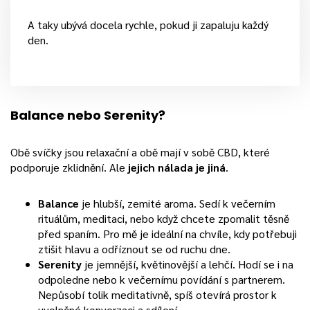
A taky ubývá docela rychle, pokud ji zapaluju každý
den.
Balance nebo Serenity?
Obě svíčky jsou relaxační a obě mají v sobě CBD, které
podporuje zklidnění. Ale
jejich nálada je jiná
.
Balance
je hlubší, zemité aroma. Sedí k večerním
rituálům, meditaci, nebo když chcete zpomalit těsně
před spaním. Pro mě je ideální na chvíle, kdy potřebuji
ztišit hlavu a odříznout se od ruchu dne.
Serenity
je jemnější, květinovější a lehčí. Hodí se i na
odpoledne nebo k večernímu povídání s partnerem.
Nepůsobí tolik meditativně, spíš otevírá prostor k
uvolněné konverzaci a sdílení.