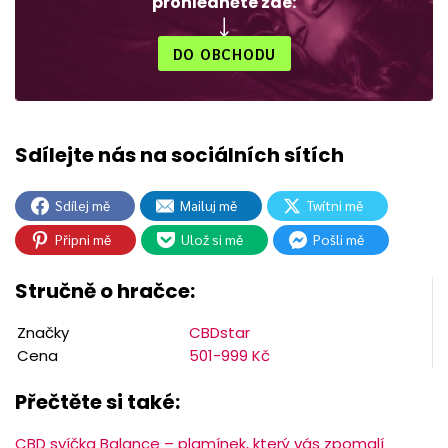
prohlédněte zde:
DO OBCHODU
Sdílej mě
Mailuj mě
Twítni mě
Připni mě
Ulož si mě
Pošli mě
Stručně o hračce:
Značky
CBDstar
Cena
501-999 Kč
Přečtěte si také:
CBD svíčka Balance – plamínek, který vás zpomalí