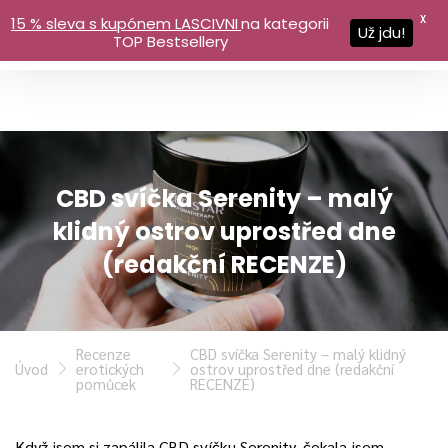
X
15 % sleva s kupónem LASCIVNI
na kategorii
Už jdu!
TOP Bestsellery
CBD svíčka Serenity – malý
klidný ostrov uprostřed dne
(redakční RECENZE)
Recenze
CBD svíčka Serenity – malý klidný
Úvod
erotických
ostrov uprostřed dne (redakční
pomůcek
RECENZE)
Když jsem si zapálila CBD svíčku Serenity, čekala jsem