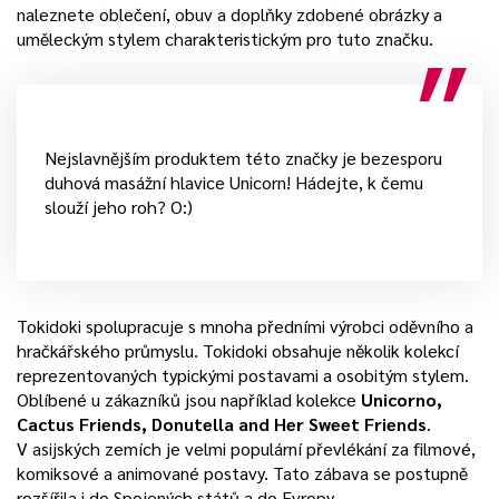
naleznete oblečení, obuv a doplňky zdobené obrázky a
uměleckým stylem charakteristickým pro tuto značku.
Nejslavnějším produktem této značky je bezesporu
duhová masážní hlavice Unicorn! Hádejte, k čemu
slouží jeho roh? O:)
Tokidoki spolupracuje s mnoha předními výrobci oděvního a
hračkářského průmyslu. Tokidoki obsahuje několik kolekcí
reprezentovaných typickými postavami a osobitým stylem.
Oblíbené u zákazníků jsou například kolekce
Unicorno,
Cactus Friends, Donutella and Her Sweet Friends
.
V asijských zemích je velmi populární převlékání za filmové,
komiksové a animované postavy. Tato zábava se postupně
rozšířila i do Spojených států a do Evropy.