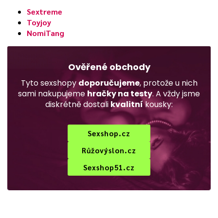
Sextreme
Toyjoy
NomiTang
Ověřené obchody
Tyto sexshopy
doporučujeme
, protože u nich
sami nakupujeme
hračky na testy
. A vždy jsme
diskrétně dostali
kvalitní
kousky:
Sexshop.cz
Růžovýslon.cz
Sexshop51.cz