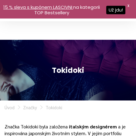
X
15 % sleva s kupónem LASCIVNI
na kategorii
Už jdu!
TOP Bestsellery
Tokidoki
Úvod
Značky
Tokidoki
Značka Tokidoki byla založena
italským designérem
a je
inspirována japonským životním stylem. V jejím portfoliu