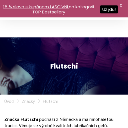
X
15 % sleva s kupónem LASCIVNI
na kategorii
Už jdu!
TOP Bestsellery
Flutschi
Úvod
Značky
Flutschi
Značka Flutschi
pochází z Německa a má mnohaletou
tradici. Věnuje se výrobě kvalitních lubrikačních gelů.