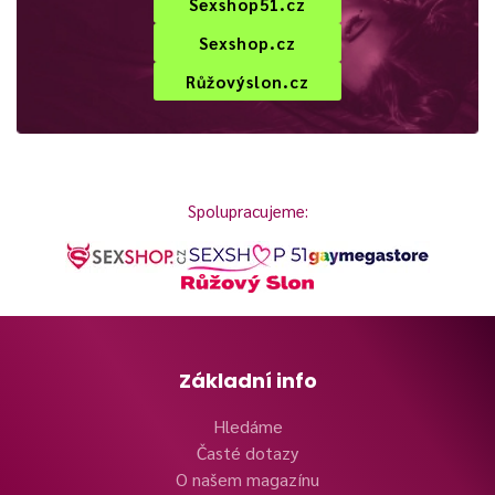
Sexshop51.cz
Sexshop.cz
Růžovýslon.cz
Spolupracujeme:
Základní info
Hledáme
Časté dotazy
O našem magazínu