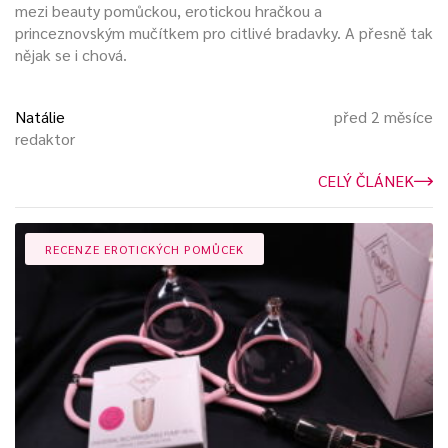
mezi beauty pomůckou, erotickou hračkou a
princeznovským mučítkem pro citlivé bradavky. A přesně tak
nějak se i chová.
Natálie
před 2 měsíce
redaktor
CELÝ ČLÁNEK
RECENZE EROTICKÝCH POMŮCEK