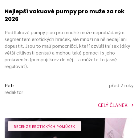
Nejlepší vakuové pumpy pro muže za rok
2026
Podtlakové pumpy jsou pro mnohé muže neprobádaným
segmentem erotických hraček, ale mnozí na ně nedají ani
dopustit. Jsou to malí pomocníčci, kteří ozvláštní sex (díky
větší citlivosti penisu) a mohou také pomoci i s jeho
prokrvením (pumpují krev do něj – a můžete to jasně
regulovat).
Petr
před 2 roky
redaktor
CELÝ ČLÁNEK
RECENZE EROTICKÝCH POMŮCEK