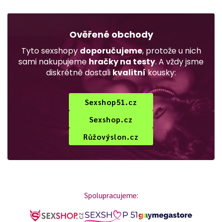
Ověřené obchody
Tyto sexshopy
doporučujeme
, protože u nich
sami nakupujeme
hračky na testy
. A vždy jsme
diskrétně dostali
kvalitní
kousky:
Sexshop51.cz
Sexshop.cz
Růžovýslon.cz
Spolupracujeme: