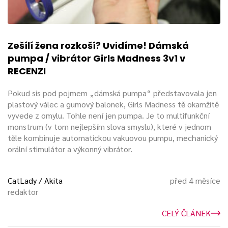
Zešílí žena rozkoší? Uvidíme! Dámská
pumpa / vibrátor Girls Madness 3v1 v
RECENZI
Pokud sis pod pojmem „dámská pumpa“ představovala jen
plastový válec a gumový balonek, Girls Madness tě okamžitě
vyvede z omylu. Tohle není jen pumpa. Je to multifunkční
monstrum (v tom nejlepším slova smyslu), které v jednom
těle kombinuje automatickou vakuovou pumpu, mechanický
orální stimulátor a výkonný vibrátor.
CatLady / Akita
před 4 měsíce
redaktor
CELÝ ČLÁNEK