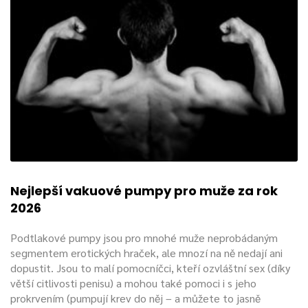
Nejlepší vakuové pumpy pro muže za rok
2026
Podtlakové pumpy jsou pro mnohé muže neprobádaným
segmentem erotických hraček, ale mnozí na ně nedají ani
dopustit. Jsou to malí pomocníčci, kteří ozvláštní sex (díky
větší citlivosti penisu) a mohou také pomoci i s jeho
prokrvením (pumpují krev do něj – a můžete to jasně