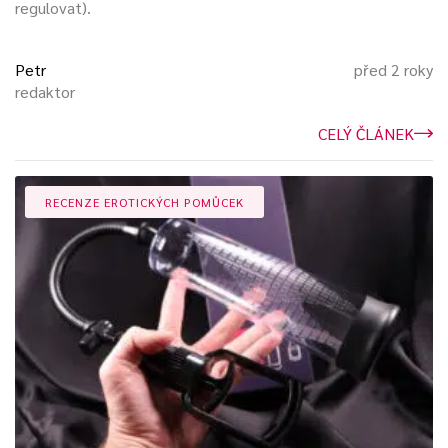
regulovat).
Petr
před 2 roky
redaktor
CELÝ ČLÁNEK
RECENZE EROTICKÝCH POMŮCEK