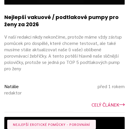
Nejlepší vakuové / podtlakové pumpy pro
ženy za 2026
V naší redakci nikdy nekončíme, protože máme vždy zástup
pomůcek pro dospělé, které chceme testovat, ale také
musíme stále aktualizovat naše (i vaše) oblíbené
porovnávací žebříčky. A tento potěší hlavně naše sličnější
polovičky, protože se jedná po TOP 5 podtlakových pump
pro ženy
Natálie
před 1 rokem
redaktor
CELÝ ČLÁNEK
NEJLEPŠÍ EROTICKÉ POMŮCKY - POROVNÁNÍ