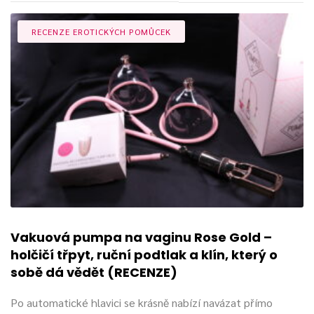
RECENZE EROTICKÝCH POMŮCEK
Vakuová pumpa na vaginu Rose Gold –
holčičí třpyt, ruční podtlak a klín, který o
sobě dá vědět (RECENZE)
Po automatické hlavici se krásně nabízí navázat přímo