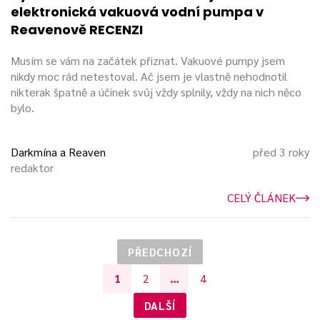
elektronická vakuová vodní pumpa v
Reavenově RECENZI
Musím se vám na začátek přiznat. Vakuové pumpy jsem
nikdy moc rád netestoval. Ač jsem je vlastně nehodnotil
nikterak špatně a účinek svůj vždy splnily, vždy na nich něco
bylo.
Darkmína a Reaven
před 3 roky
redaktor
CELÝ ČLÁNEK
PŘEDCHOZÍ
1
2
…
4
DALŠÍ