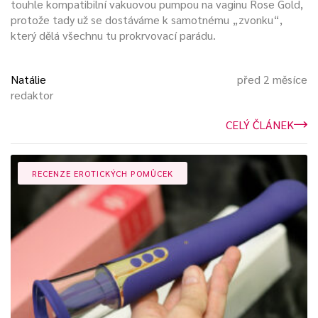
touhle kompatibilní vakuovou pumpou na vaginu Rose Gold,
protože tady už se dostáváme k samotnému „zvonku“,
který dělá všechnu tu prokrvovací parádu.
Natálie
před 2 měsíce
redaktor
CELÝ ČLÁNEK
RECENZE EROTICKÝCH POMŮCEK