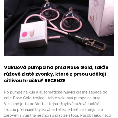
Vakuová pumpa na prsa Rose Gold, takže
růžově zlaté zvonky, které z prsou udělají
citlivou hračku? RECENZE
Po pumpě na klín a automatické hlavici krásně zapadá do
celé Rose Gold trojice i tahle vakuová pumpa na prsa.
Vizuálně je to pořád ta stejná třpytivě růžová, holčičí,
trochu přehnaně blýskavá estetika, které se směju, ale
zároveň ji vlastně nechci sundat ze stolu. Působí jako něco