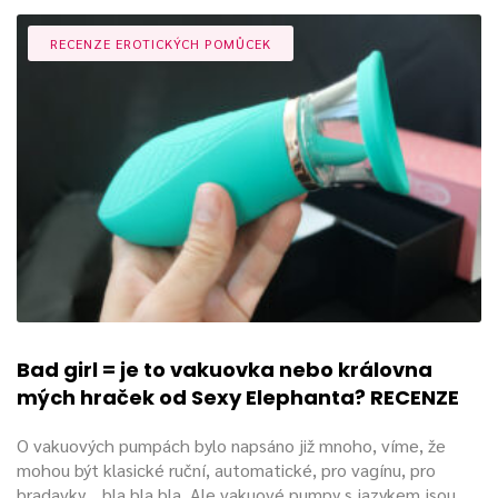
RECENZE EROTICKÝCH POMŮCEK
Bad girl = je to vakuovka nebo královna
mých hraček od Sexy Elephanta? RECENZE
O vakuových pumpách bylo napsáno již mnoho, víme, že
mohou být klasické ruční, automatické, pro vagínu, pro
bradavky... bla bla bla. Ale vakuové pumpy s jazykem jsou