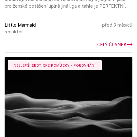
pro ženské potěšení úplně jiná liga a tahle je PERFEKTNÍ.
Little Marmaid
před 9 měsíců
redaktor
CELÝ ČLÁNEK
NEJLEPŠÍ EROTICKÉ POMŮCKY - POROVNÁNÍ