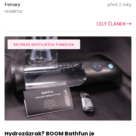
Femary
před 2 roky
redaktor
CELÝ ČLÁNEK
RECENZE EROTICKÝCH POMŮCEK
Hydrozázrak? BOOM Bathfun je