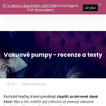
X
15 % sleva s kupónem LASCIVNI
na kategorii
Už jdu!
TOP Bestsellery
Vakuové pumpy - recenze a testy
Úvod
Vakuové pumpy
Erotické hračky, které pomáhají
zlepšit prokrvené dané
části
těla a tím zvětšit její citlivost se jmenují vakuové