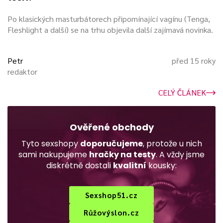
samotný prožitek honění. Vibrační
vajíčko je vyjímatelně a napájené
Po klasických masturbátorech připomínající vagínu (Tenga,
pomocí dvou hodinkových baterií.
Fleshlight a další) se na trhu objevila další zajímavá novinka.
Všechny produkty od Monkey Spanker
jsou vodotěsné a je možné je používat i
Petr
před 15 roky
ve vaně.
redaktor
CELÝ ČLÁNEK
Při opatrné manipulaci můžete toto
honítko
používat i společně
s kondomem
. Na výrobu honítek je
Ověřené obchody
používaný tvrdý plast, vnitřní okénko je
Tyto sexshopy
doporučujeme
, protože u nich
vyplněno extrémně jemným a
sami nakupujeme
hračky na testy
. A vždy jsme
diskrétně dostali
kvalitní
kousky:
elastickým elastometrem. Mezi
nejoblíbenější modely Monkey Spanker
patří Vibro, Cheeky Monkey, Double
Sexshop51.cz
Trouble, The Duo nebo Rock
Chick and
Růžovýslon.cz