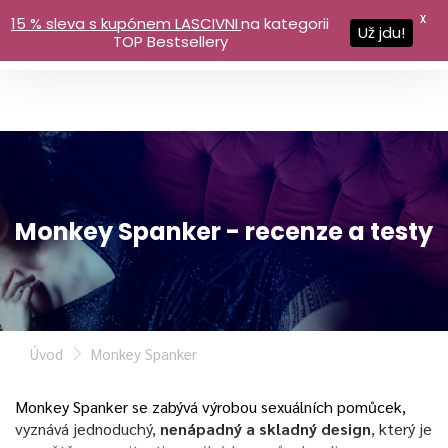
X
15 % sleva s kupónem LASCIVNI
na kategorii
Už jdu!
TOP Bestsellery
Monkey Spanker - recenze a testy
Úvod
Monkey Spanker
Monkey Spanker se zabývá výrobou sexuálních pomůcek,
vyznává jednoduchý,
nenápadný a skladný design
, který je