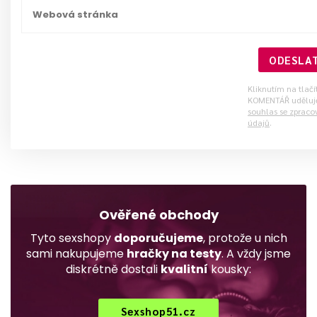
ODESLA
Kliknutím na tlač
KOMENTÁŘ uděluj
souhlas se zprac
údajů
.
Ověřené obchody
Tyto sexshopy
doporučujeme
, protože u nich
sami nakupujeme
hračky na testy
. A vždy jsme
diskrétně dostali
kvalitní
kousky:
Sexshop51.cz