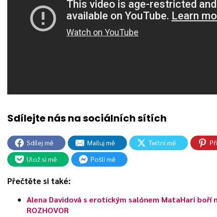
Sdílej mě
Mailuj mě
Twítni mě
Př
Ulož si mě
Pošli mě
Přečtěte si také:
Alena Davidová s erotickým salónem MataHari boří m
ROZHOVOR