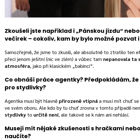
Zkoušeli jste například i „Pánskou jízdu“ neb
večírek – cokoliv, kam by bylo možné pozvat 
Samozřejmě, že jsme to zkusili, ale absolutně to ztratilo ten 
přeci jenom ješitní (nic ve zlém) a vůbec tam
nepanovala ta 
atmosféra
, jako při klasickém „babinci“.
Co obnáší práce agentky? Předpokládám, že t
pro stydlivky?
Agentka musí být hlavně
přirozeně vtipná
a musí mít chuť se
ve svém oboru. Ale kdo by tu chuť zrovna v tomto případě nem
stydlivky
to
určitě není
, ale takové se k nám ani nehlásí.
Musejí mít nějaké zkušenosti s hračkami nebo
naučíte?