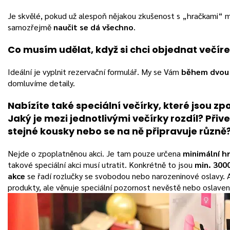
Je skvělé, pokud už alespoň nějakou zkušenost s „hračkami“ m
samozřejmě
naučit se dá všechno
.
Co musím udělat, když si chci objednat večír
Ideální je vyplnit rezervační formulář. My se Vám
během dvou
domluvíme detaily.
Nabízíte také speciální večírky, které jsou zp
Jaký je mezi jednotlivými večírky rozdíl? Při
stejné kousky nebo se na ně připravuje různě
Nejde o zpoplatněnou akci. Je tam pouze určena
minimální h
takové speciální akci musí utratit. Konkrétně to jsou
min. 3000
akce
se řadí rozlučky se svobodou nebo narozeninové oslavy.
produkty, ale věnuje speciální pozornost nevěstě nebo oslaven