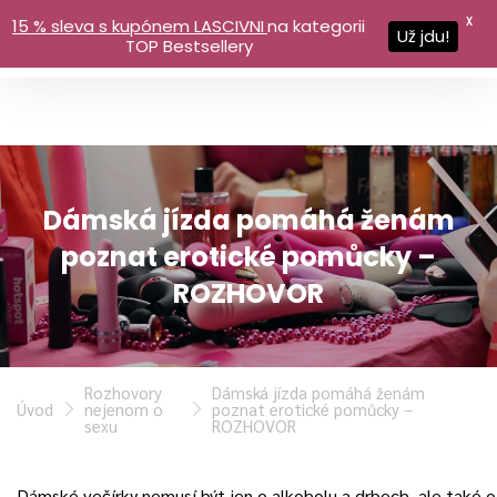
X
15 % sleva s kupónem LASCIVNI
na kategorii
Už jdu!
TOP Bestsellery
Dámská jízda pomáhá ženám
poznat erotické pomůcky –
ROZHOVOR
Rozhovory
Dámská jízda pomáhá ženám
Úvod
nejenom o
poznat erotické pomůcky –
sexu
ROZHOVOR
Dámské večírky nemusí být jen o alkoholu a drbech, ale také o