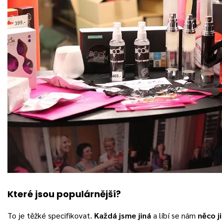
Které jsou populárnější?
To je těžké specifikovat.
Každá jsme jiná
a líbí se nám
něco j