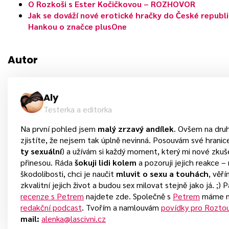
O Rozkoši s Ester Kočičkovou – ROZHOVOR
Jak se dováží nové erotické hračky do České repub
Hankou o značce plusOne
Autor
Aly
Testerka a editorka
Na první pohled jsem
malý zrzavý andílek
. Ovšem na dru
zjistíte, že nejsem tak úplně nevinná. Posouvám své hranice
ty sexuální
) a užívám si každý moment, který mi nové zkuš
přinesou. Ráda
šokuji lidi kolem
a pozoruji jejich reakce –
škodolibosti, chci je naučit
mluvit o sexu a touhách
, věří
zkvalitní jejich život a budou sex milovat stejně jako já. ;) 
recenze s Petrem
najdete zde. Společně s
Petrem
máme na
redakční podcast
. Tvořím a namlouvám
povídky pro Rozto
mail:
alenka@lascivni.cz