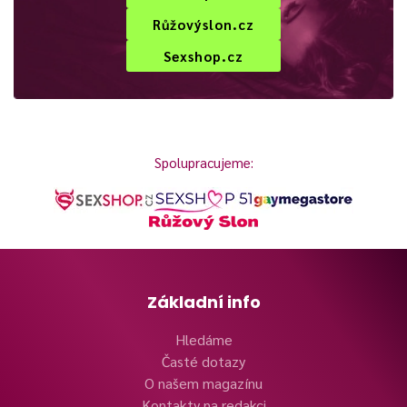
Růžovýslon.cz
Sexshop.cz
Spolupracujeme:
Základní info
Hledáme
Časté dotazy
O našem magazínu
Kontakty na redakci