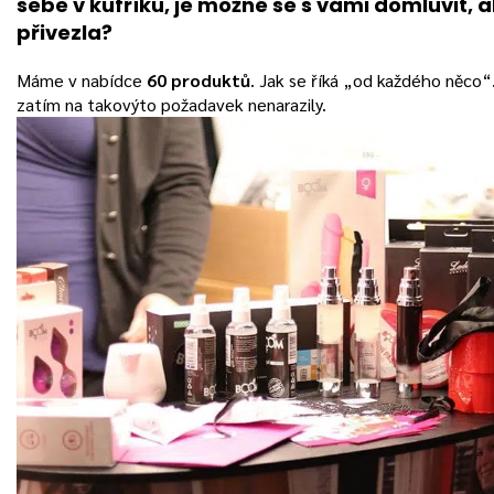
sebe v kufříku, je možné se s vámi domluvit, a
přivezla?
Máme v nabídce
60 produktů
. Jak se říká „od každého něco“
zatím na takovýto požadavek nenarazily.