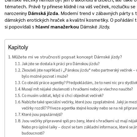
tématech. Právě ty přinese klidně i na váš večírek, rozlučku s
narozeniny
Dámská jízda
. Moderní trend v zábavných párty s
dámských erotických hraček a kvalitní kosmetiky. O pořádání 
si popovídali s
hlavní manažerkou
Dámské Jízdy.
Kapitoly
Můžete mi ve stručnosti popsat koncept Dámské jízdy?
Jak jste se dostala k práci pro Dámskou jízdu?
Zkoušeli jste například i „Pánskou jízdu“ nebo partnerský večírek – 
bylo možné pozvat i muže?
Co obnáší práce agentky? Předpokládám, že to není nic pro stydliv
Musejí mít nějaké zkušenosti s hračkami nebo je všechno naučíte?
Co musím udělat, když si chci objednat večírek?
Nabízíte také speciální večírky, které jsou zpoplatněné. Jaký je mez
večírky rozdíl? Přiveze agentka stejné kousky nebo se na ně připrav
Které jsou populárnější?
Jsou večírky připravené spíš pro ženy, které s hračkami už mají něja
Nebo pro úplné laiky – dozví se tam základní informace, které se j
budoucnosti?