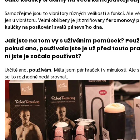
Samozřejmě jsou to vibrátory různých velikostí a funkcí. Ale v
jen u vibrátoru. Velmi oblíbený je již zmiňovaný
feromonový p
kuličky na posilování svalů pánevního dna
.
Jak jste na tom vy s užíváním pomůcek? Použí
pokud ano, používala jste je už před touto pra
ní jste je začala používat?
Určitě ano,
používám
. Měla jsem pár hraček i v minulosti. Ale
se to rozhodně nedá srovnat.