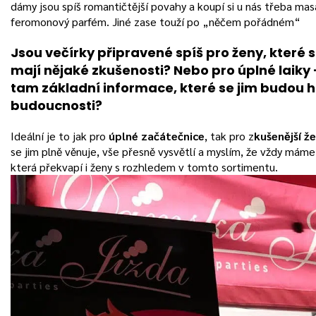
dámy jsou spíš romantičtější povahy a koupí si u nás třeba mas
feromonový parfém. Jiné zase touží po „něčem pořádném“
Jsou večírky připravené spíš pro ženy, které 
mají nějaké zkušenosti? Nebo pro úplné laiky 
tam základní informace, které se jim budou h
budoucnosti?
Ideální je to jak pro
úplné začátečnice
, tak pro z
kušenější ž
se jim plně věnuje, vše přesně vysvětlí a myslím, že vždy máme
která překvapí i ženy s rozhledem v tomto sortimentu.