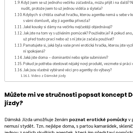
Když jsem se už jednoho večírku zúčastnila, můžu přijít i na další?
nudit, protože jsem to už jednou viděla a slyšela?
Kdybych si chtěla osahat hračku, kterou agentka nemá u sebe v ku
s vámi domluvit, aby ji agentka přivezla?
Jaké kousky si dámy na večírku nejčastěji objednávají?
Jak jste na tom vy s užíváním pomůcek? Používáte je? A pokud ano, 
už před touto prací nebo až s ní jste je začala používat?
Pamatujete si, jaká byla vaše první erotická hračka, kterou jste vyz
ní spokojená?
Jaká jste doma – dominantní nebo spíše submisivní?
Pokud je potřeba otestovat nějaký nový produkt, vezmete si prác
Jak jsou vlastně vybírané věci pro agentky do výbavy?
Video z Dámské jízdy
Můžete mi ve stručnosti popsat koncept
jízdy?
Dámská Jízda umožňuje ženám
poznat erotické pomůcky
v 
nemusí stydět. Tzn. nejlépe doma, s partou kamarádek, sklenič
jednou z našich skvělých agentek, která jim představí pomůcky