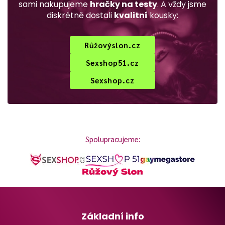
sami nakupujeme
hračky na testy
. A vždy jsme
diskrétně dostali
kvalitní
kousky:
Růžovýslon.cz
Sexshop51.cz
Sexshop.cz
Spolupracujeme:
Základní info