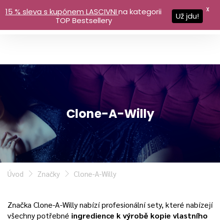
X
15 % sleva s kupónem LASCIVNI
na kategorii
Už jdu!
TOP Bestsellery
Clone-A-Willy
Úvod
Značky
Clone-A-Willy
Značka Clone-A-Willy nabízí profesionální sety, které nabízejí
všechny potřebné
ingredience k výrobě kopie vlastního