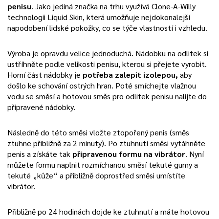
penisu
. Jako jediná značka na trhu využívá Clone-A-Willy
technologii Liquid Skin, která umožňuje nejdokonalejší
napodobení lidské pokožky, co se týče vlastností i vzhledu.
Výroba je opravdu velice jednoduchá. Nádobku na odlitek si
ustříhněte podle velikosti penisu, kterou si přejete vyrobit.
Horní část nádobky je
potřeba zalepit izolepou,
aby
došlo ke schování ostrých hran. Poté smíchejte vlažnou
vodu se směsí a hotovou směs pro odlitek penisu nalijte do
připravené nádobky.
Následně do této směsi vložte ztopořený penis (směs
ztuhne přibližně za 2 minuty). Po ztuhnutí směsi vytáhněte
penis a získáte tak
připravenou formu na vibrátor
. Nyní
můžete formu naplnit rozmíchanou směsí tekuté gumy a
tekuté „kůže“ a přibližně doprostřed směsi umístíte
vibrátor.
Přibližně po 24 hodinách dojde ke ztuhnutí a máte hotovou