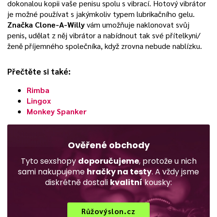
dokonalou kopii vaše penisu spolu s vibrací. Hotový vibrátor
je možné používat s jakýmkoliv typem lubrikačního gelu.
Značka Clone-A-Willy
vám umožňuje naklonovat svůj
penis, udělat z něj vibrátor a nabídnout tak své přítelkyni/
ženě příjemného společníka, když zrovna nebude nablízku.
Přečtěte si také:
Rimba
Lingox
Monkey Spanker
Ověřené obchody
Tyto sexshopy
doporučujeme
, protože u nich
sami nakupujeme
hračky na testy
. A vždy jsme
diskrétně dostali
kvalitní
kousky:
Růžovýslon.cz