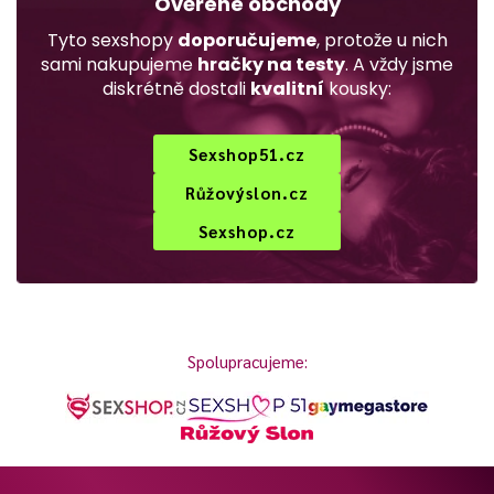
Ověřené obchody
Tyto sexshopy
doporučujeme
, protože u nich
sami nakupujeme
hračky na testy
. A vždy jsme
diskrétně dostali
kvalitní
kousky:
Sexshop51.cz
Růžovýslon.cz
Sexshop.cz
Spolupracujeme: