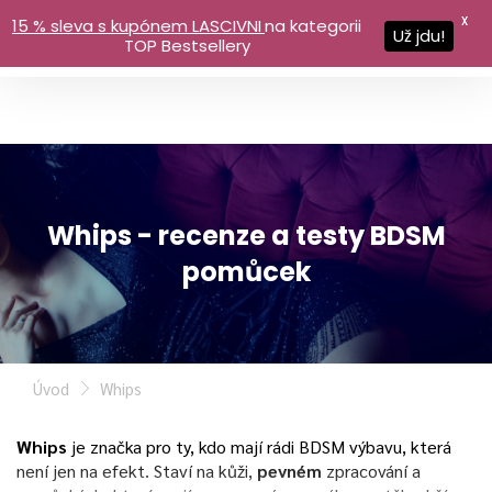
X
15 % sleva s kupónem LASCIVNI
na kategorii
Už jdu!
TOP Bestsellery
Whips - recenze a testy BDSM
pomůcek
Úvod
Whips
Whips
je značka pro ty, kdo mají rádi BDSM výbavu, která
není jen na efekt. Staví na kůži,
pevném
zpracování a