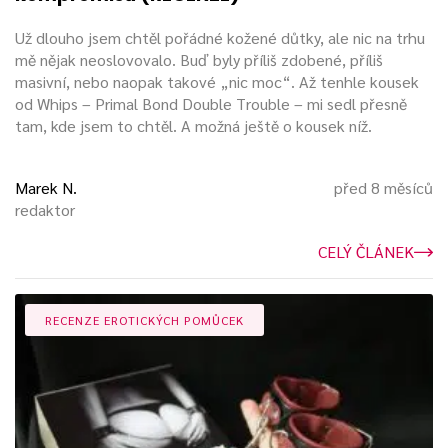
Už dlouho jsem chtěl pořádné kožené důtky, ale nic na trhu
mě nějak neoslovovalo. Buď byly příliš zdobené, příliš
masivní, nebo naopak takové „nic moc“. Až tenhle kousek
od Whips – Primal Bond Double Trouble – mi sedl přesně
tam, kde jsem to chtěl. A možná ještě o kousek níž.
Marek N.
před 8 měsíců
redaktor
CELÝ ČLÁNEK
RECENZE EROTICKÝCH POMŮCEK