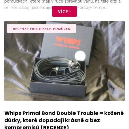
pomůckách, které mají v ruce správnou váhu, na těle drží a
při hře dávají jasně
najevo
, kdo právě určuje tempo.
VÍCE
V této rubrice najdete recenze hraček
Whips
, od kožených
důtek přes plácačky až po pouta a další výbavu pro
RECENZE EROTICKÝCH POMŮCEK
bondage či impact play. Zajímá nás, jak pomůcky fungují
mimo produktové fotky, zda dobře sedí, jak se
ovládají
a
jestli kromě výrazné fetish estetiky nabídnou také pohodlí,
odolnost a dostatek kontroly pro jemné škádlení i
důraznější
lekci poslušnosti.
Whips Primal Bond Double Trouble = kožené
důtky, které dopadají krásně a bez
kompromisů (RECENZE)