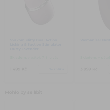
Svakom Klitty Dual Action
Womanizer Next
Licking & Suction Stimulator
Dusty Lavender
Skladem
,
v pátek 7. 8. u vás
Skladem
,
v pátek
1 499 Kč
3 999 Kč
Do košíku
Mohlo by se líbit