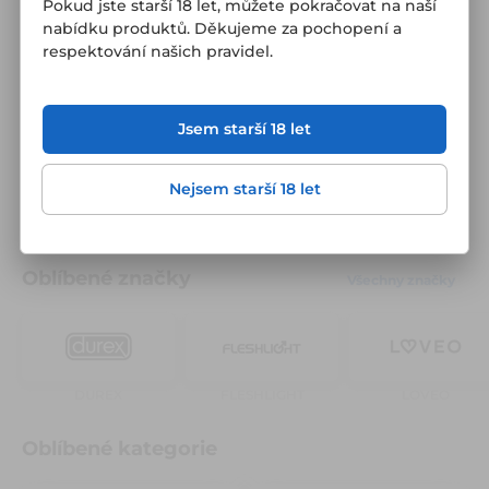
Pokud jste starší 18 let, můžete pokračovat na naší
Prodejna v Praze a zboží skladem
To, co máme skladem na eshopu, si můžete okamžitě
nabídku produktů. Děkujeme za pochopení a
vyzvednout na naší prodejně.
respektování našich pravidel.
Záruka 3 roky a 60 dní na vrácení
Prodloužená záruka na vše a možnost vrátit nerozbalený
produkt do 60 dní.
Jsem starší 18 let
Ověřeno zákazníky - 15 let na trhu
Přes 50 tisíc spokojených zákazníků ročně je zárukou
Nejsem starší 18 let
spolehlivého doručení.
Oblíbené značky
Všechny značky
DUREX
FLESHLIGHT
LOVEO
Oblíbené kategorie