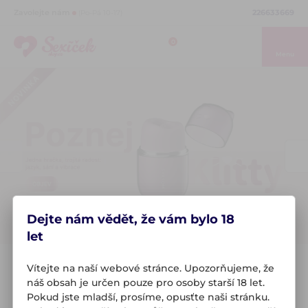
226633669
Zavolejte nám
(Po-Pá 10-17)
0
Menu
Dejte nám vědět, že vám bylo 18
let
Diskrétní doručení do druhého dne
Vítejte na naší webové stránce. Upozorňujeme, že
Odesílatelem je firma FOTION, s.r.o., takže nikdo nepozná,
náš obsah je určen pouze pro osoby starší 18 let.
co je uvnitř.
Pokud jste mladší, prosíme, opusťte naši stránku.