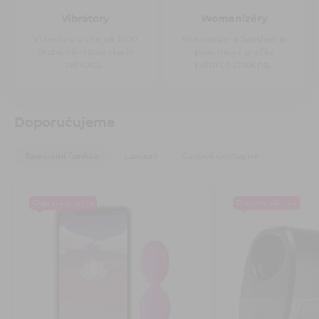
Vibrátory
Womanizéry
Vyberte si z více jak 1000
Womanizer a Satisfyer je
druhů vibrátorů všech
průlomová značka
velikostí…
pulzních sátek na…
Doporučujeme
Speciální funkce
Luxusní
Cenově dostupné
Doprava zdarma
Doprava zdarma