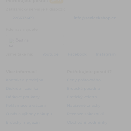
Potřebujete poradit
offline
Zákaznický servis je k dispozici
226633669
info@sexicekshop.cz
Kde nás najdete
Čeština
Jsme také na:
Youtube
Facebook
Instagram
Více informací
Potřebujete poradit?
Kontakt a prodejna
Ceny poštovného
Diskrétní zásilka
Erotická poradna
Dárkové poukazy
Erotický veletrh
Reklamace a vrácení
Nabízené značky
O nás a výhody nákupu
Recenze zákazníků
Erotický magazín
Obchodní podmínky