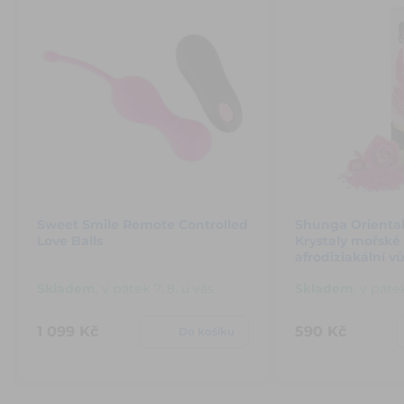
Sweet Smile Remote Controlled
Shunga Oriental
Love Balls
Krystaly mořské s
afrodiziakální v
Skladem
,
v pátek 7. 8. u vás
Skladem
,
v pátek
1 099 Kč
590 Kč
Do košíku