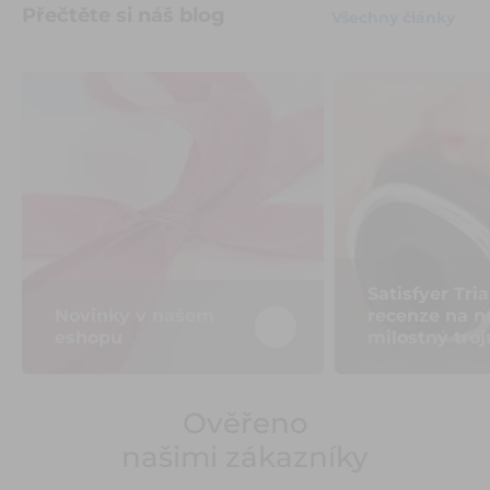
Přečtěte si náš blog
Všechny články
Satisfyer Tri
Novinky v našem
recenze na n
eshopu
milostný troj
Ověřeno
našimi zákazníky