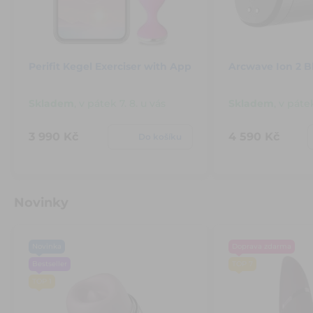
Perifit Kegel Exerciser with App
Arcwave Ion 2 B
Skladem
,
v pátek 7. 8. u vás
Skladem
,
v pátek
3 990 Kč
4 590 Kč
Do košíku
Novinky
Novinka
Doprava zdarma
Bestseller
TOP 7
TOP 1